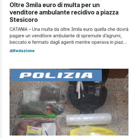
Oltre 3mila euro di multa per un
venditore ambulante recidivo a piazza
Stesicoro
CATANIA – Una multa da oltre 3mila euro quella che dovrà
pagare un venditore ambulante di spremute d’agrumi,
beccato e fermato dagli agenti mentre operava in piazza
Stesicoro a Catania. La multa per un venditore a piazza
di
Redazione
Stesicoro Ad avvisare le Autorità diverse segnalazioni di
cittadini i quali hanno evidenziato come i due soggetti
fossero […]