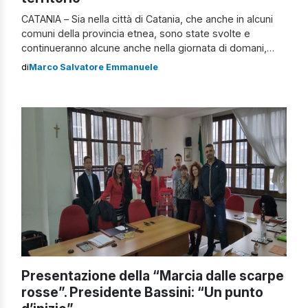
CATANIA – Sia nella città di Catania, che anche in alcuni
comuni della provincia etnea, sono state svolte e
continueranno alcune anche nella giornata di domani,
iniziative dedite al tema della “Giornata internazionale
di
Marco Salvatore Emmanuele
per l’eliminazione della violenza contro le donne“, data
convenzionale del 25 novembre. La “Marcia delle scarpe
rosse” a Catania Uno degli eventi sicuramente […]
Presentazione della “Marcia dalle scarpe
rosse”. Presidente Bassini: “Un punto