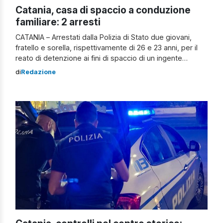
Catania, casa di spaccio a conduzione
familiare: 2 arresti
CATANIA – Arrestati dalla Polizia di Stato due giovani,
fratello e sorella, rispettivamente di 26 e 23 anni, per il
reato di detenzione ai fini di spaccio di un ingente
quantitativo sostanze stupefacenti. Lui si muoveva,
di
Redazione
girando per le vie della città, a bordo di uno scooter,
nascondendo accuratamente la droga nel vano
sottosella. Ne […]