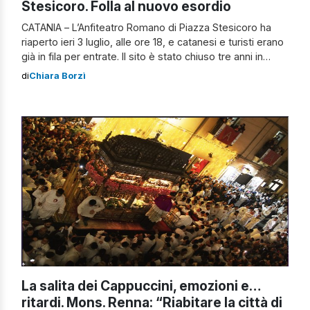
Stesicoro. Folla al nuovo esordio
CATANIA – L’Anfiteatro Romano di Piazza Stesicoro ha
riaperto ieri 3 luglio, alle ore 18, e catanesi e turisti erano
già in fila per entrate. Il sito è stato chiuso tre anni in
attesa terminassero i lavori di riqualificazione, ma non
di
Chiara Borzì
solo. A tutto ha scelto di provvedere il Comune di
Catania che ne ha […]
La salita dei Cappuccini, emozioni e…
ritardi. Mons. Renna: “Riabitare la città di