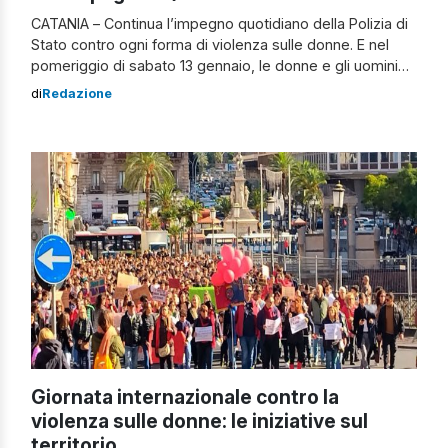
CATANIA – Continua l’impegno quotidiano della Polizia di
Stato contro ogni forma di violenza sulle donne. E nel
pomeriggio di sabato 13 gennaio, le donne e gli uomini
della Questura di Catania hanno accolto, nella magnifica
di
Redazione
cornice di piazza Stesicoro, diversi cittadini distribuendo
le brochure contenenti le linee guida sui comportamenti
da osservare nei casi di violenza […]
Giornata internazionale contro la
violenza sulle donne: le iniziative sul
territorio