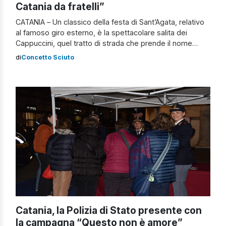
Catania da fratelli”
CATANIA – Un classico della festa di Sant’Agata, relativo
al famoso giro esterno, è la spettacolare salita dei
Cappuccini, quel tratto di strada che prende il nome
dall’omonima via e che da Piazza Stesicoro sfocia su via
di
Concetto Sciuto
Santa Maddalena. Una salita della “Vara” che comporta
pure una “manovra” particolare del lungo cordone che
vede lo […]
Catania, la Polizia di Stato presente con
la campagna “Questo non è amore”