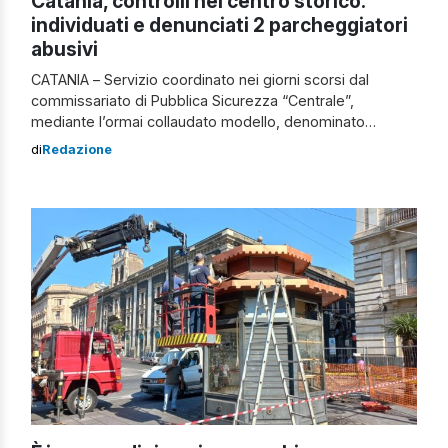
Catania, controlli nel centro storico:
individuati e denunciati 2 parcheggiatori
abusivi
CATANIA – Servizio coordinato nei giorni scorsi dal
commissariato di Pubblica Sicurezza “Centrale”,
mediante l’ormai collaudato modello, denominato
“Controllo Integrato del Territorio”, che prevede
di
Redazione
l’impiego di unità appartenenti a diversi Uffici, al fine di
sfruttare le professionalità specifiche di ciascuno. I
controlli Nel dettaglio, il servizio, svoltosi nelle ore serali,
finalizzato alla prevenzione e repressione […]