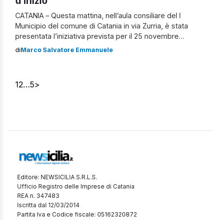
d’inizio”
CATANIA – Questa mattina, nell’aula consiliare del I
Municipio del comune di Catania in via Zurria, è stata
presentata l’iniziativa prevista per il 25 novembre
prossimo, la “Marcia delle scarpe rosse“, in occasione
di
Marco Salvatore Emmanuele
della ricorrenza tradizionale della “Giornata
internazionale per l’eliminazione della violenza sulle
donne“. La presentazione dell’iniziativa sui temi e i
1
2
…
5
>
relatori Protagonisti della […]
Editore: NEWSICILIA S.R.L.S.
Ufficio Registro delle Imprese di Catania
REA n. 347483
Iscritta dal 12/03/2014
Partita Iva e Codice fiscale: 05162320872