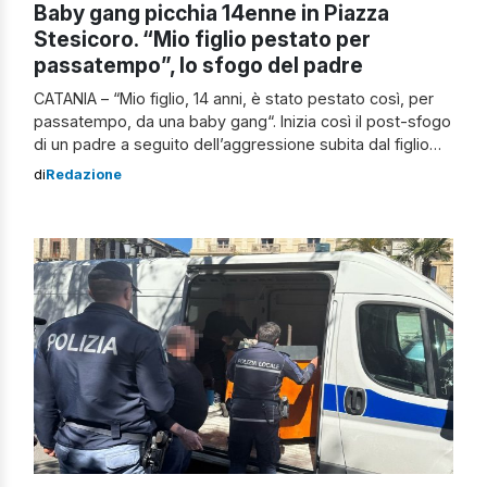
Baby gang picchia 14enne in Piazza
Stesicoro. “Mio figlio pestato per
passatempo”, lo sfogo del padre
CATANIA – “Mio figlio, 14 anni, è stato pestato così, per
passatempo, da una baby gang“. Inizia così il post-sfogo
di un padre a seguito dell’aggressione subita dal figlio
14enne medicato in ospedale a Catania dopo essere
di
Redazione
stato picchiato da una baby gang in Piazza Stesicoro.
Caso di violenza in Piazza Stesicoro L’episodio si
sarebbe […]