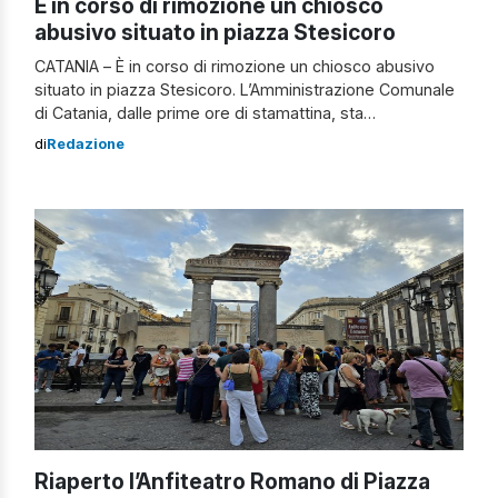
È in corso di rimozione un chiosco
abusivo situato in piazza Stesicoro
CATANIA – È in corso di rimozione un chiosco abusivo
situato in piazza Stesicoro. L’Amministrazione Comunale
di Catania, dalle prime ore di stamattina, sta
provvedendo alla rimozione, con spese a carico dei
di
Redazione
proprietari. Gli Operatori della Multiservizi, assistiti da
pattuglie della Polizia Locale, stanno rimuovendo il
manufatto dopo le diverse diffide ai titolari rimaste
inevase. Il […]
Riaperto l’Anfiteatro Romano di Piazza