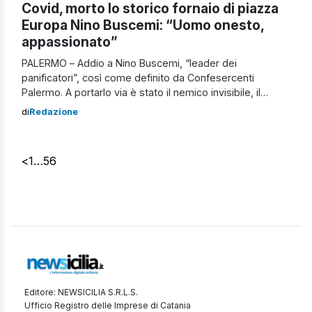
Covid, morto lo storico fornaio di piazza
Europa Nino Buscemi: “Uomo onesto,
appassionato”
PALERMO – Addio a Nino Buscemi, “leader dei
panificatori”, così come definito da Confesercenti
Palermo. A portarlo via è stato il nemico invisibile, il
Coronavirus. “Una bella persona. Un uomo diretto,
di
Redazione
onesto, appassionato. Un esempio per tutto il mondo
associativo in cui si è sempre speso a sostegno dei
fornai palermitani e siciliani. R.i.p.“, commentano […]
<
1
…
5
6
Editore: NEWSICILIA S.R.L.S.
Ufficio Registro delle Imprese di Catania