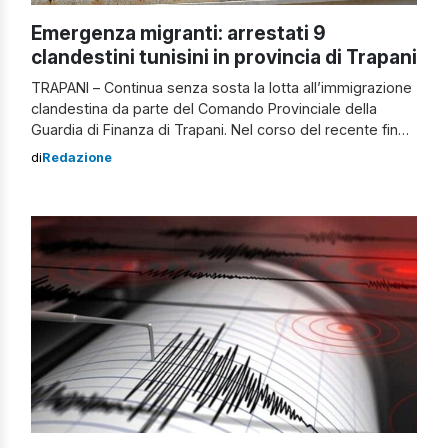
Emergenza migranti: arrestati 9
clandestini tunisini in provincia di Trapani
TRAPANI – Continua senza sosta la lotta all’immigrazione
clandestina da parte del Comando Provinciale della
Guardia di Finanza di Trapani. Nel corso del recente fine
settimana militari della Guardia di Finanza di Trapani in
di
Redazione
coordinamento con la componente navale del Corpo
hanno individuato 78 immigrati clandestini, tutti di
nazionalità tunisina, traendo in arresto 9 di […]