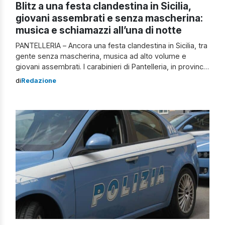
Blitz a una festa clandestina in Sicilia,
giovani assembrati e senza mascherina:
musica e schiamazzi all’una di notte
PANTELLERIA – Ancora una festa clandestina in Sicilia, tra
gente senza mascherina, musica ad alto volume e
giovani assembrati. I carabinieri di Pantelleria, in provincia
di Trapani, hanno scoperto un festino organizzato in
di
Redazione
barba alle restrizioni anti-Covid. I militari stavano
eseguendo un servizio di controllo in orario notturno
quando avrebbero sentito musica ad alto volume […]