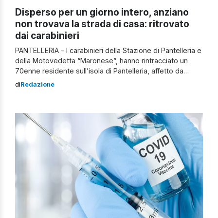
Disperso per un giorno intero, anziano
non trovava la strada di casa: ritrovato
dai carabinieri
PANTELLERIA – I carabinieri della Stazione di Pantelleria e
della Motovedetta “Maronese”, hanno rintracciato un
70enne residente sull’isola di Pantelleria, affetto da
demenza senile, che era scomparso nella giornata di ieri,
di
Redazione
intorno a mezzogiorno. Le ricerche dell’anziano sono
state avviate dai militari dell’Arma nella tarda serata di
ieri, non appena ricevuta la segnalazione
dell’allontanamento dell’uomo […]