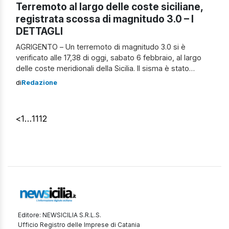
Terremoto al largo delle coste siciliane,
registrata scossa di magnitudo 3.0 – I
DETTAGLI
AGRIGENTO – Un terremoto di magnitudo 3.0 si è
verificato alle 17,38 di oggi, sabato 6 febbraio, al largo
delle coste meridionali della Sicilia. Il sisma è stato
localizzato dalla Sala Sismica INGV-Roma nel Canale di
di
Redazione
Sicilia meridionale, a sud-est dell’isola di Pantelleria e a
nord di Lampedusa e Linosa. La scossa non è stata […]
<
1
…
11
12
Editore: NEWSICILIA S.R.L.S.
Ufficio Registro delle Imprese di Catania