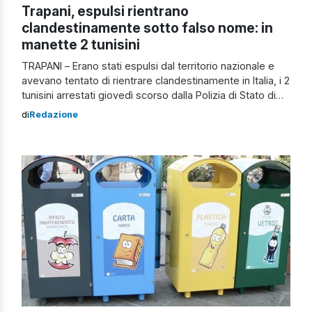
Trapani, espulsi rientrano
clandestinamente sotto falso nome: in
manette 2 tunisini
TRAPANI – Erano stati espulsi dal territorio nazionale e
avevano tentato di rientrare clandestinamente in Italia, i 2
tunisini arrestati giovedì scorso dalla Polizia di Stato di
Trapani. I cittadini stranieri erano stati rintracciati a largo
di
Redazione
di Pantelleria, dove erano arrivati, insieme ad altri
connazionali, a bordo di imbarcazioni di fortuna. Dopo un
estenuante lavoro […]