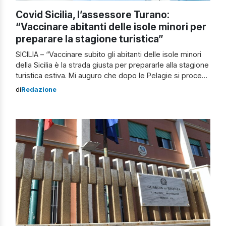
Covid Sicilia, l’assessore Turano:
“Vaccinare abitanti delle isole minori per
preparare la stagione turistica”
SICILIA – “Vaccinare subito gli abitanti delle isole minori
della Sicilia è la strada giusta per prepararle alla stagione
turistica estiva. Mi auguro che dopo le Pelagie si proceda
speditamente con Pantelleria, le Egadi e le Eolie“. Ad
di
Redazione
affermarlo è l’assessore alle attività produttive della
Regione Siciliana, Mimmo Turano. “Covid-free è la parola
d’ordine per […]