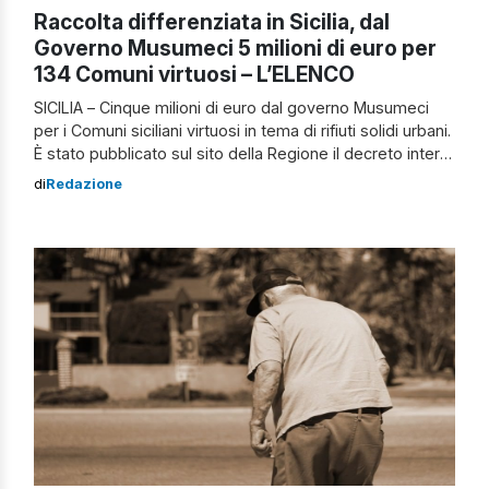
Raccolta differenziata in Sicilia, dal
Governo Musumeci 5 milioni di euro per
134 Comuni virtuosi – L’ELENCO
SICILIA – Cinque milioni di euro dal governo Musumeci
per i Comuni siciliani virtuosi in tema di rifiuti solidi urbani.
È stato pubblicato sul sito della Regione il decreto inter-
assessoriale (clicca qui per visionarlo), Economia e
di
Redazione
Autonomie locali – firmato da Gaetano Armao e Marco
Zambuto – che assegna un contributo agli enti locali che
[…]