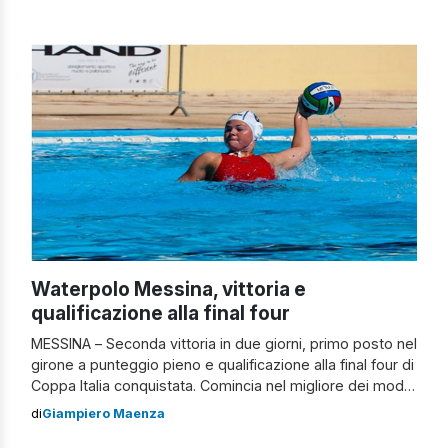
Genovese ha allestito una rosa altamente competitiva,
tanto da essere da molti accreditata come […]
Waterpolo Messina, vittoria e
qualificazione alla final four
MESSINA – Seconda vittoria in due giorni, primo posto nel
girone a punteggio pieno e qualificazione alla final four di
Coppa Italia conquistata. Comincia nel migliore dei modi
la stagione della Waterpolo Despar Messina, che dopo
di
Giampiero Maenza
aver sconfitto nel derby siciliano l’Orizzonte Catania, si