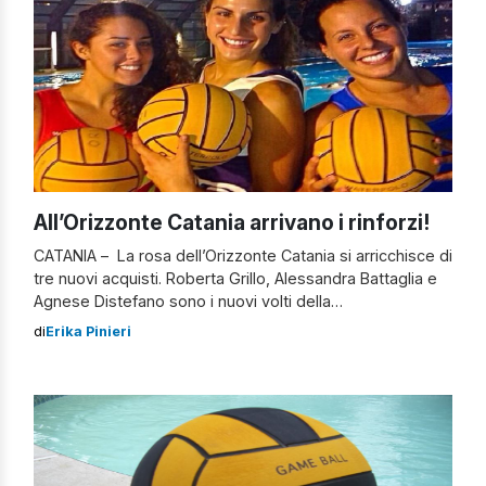
All’Orizzonte Catania arrivano i rinforzi!
CATANIA – La rosa dell’Orizzonte Catania si arricchisce di
tre nuovi acquisti. Roberta Grillo, Alessandra Battaglia e
Agnese Distefano sono i nuovi volti della
squadra allenata da Martina Miceli e vanno ad
di
Erika Pinieri
aggiungersi al gruppo di atlete che sarà impegnato nel
prossimo campionato di A1. La squadra rossazzurra si
rafforza quindi di tre giovani e promettenti ragazze, già
[…]