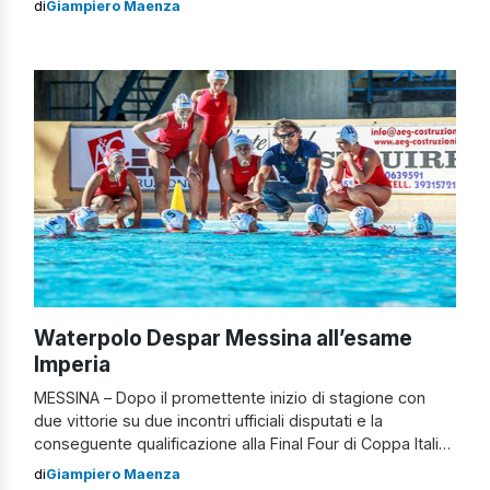
di
Giampiero Maenza
commessi e ripartire subito in vista del prossimo
impegno, la “prima” casalinga di sabato prossimo contro
la Sis Roma. Serviva una prestazione […]
Waterpolo Despar Messina all’esame
Imperia
MESSINA – Dopo il promettente inizio di stagione con
due vittorie su due incontri ufficiali disputati e la
conseguente qualificazione alla Final Four di Coppa Italia
di marzo, la Waterpolo Despar Messina si prepara ad
di
Giampiero Maenza
affrontare il campionato. La società del presidente Felice