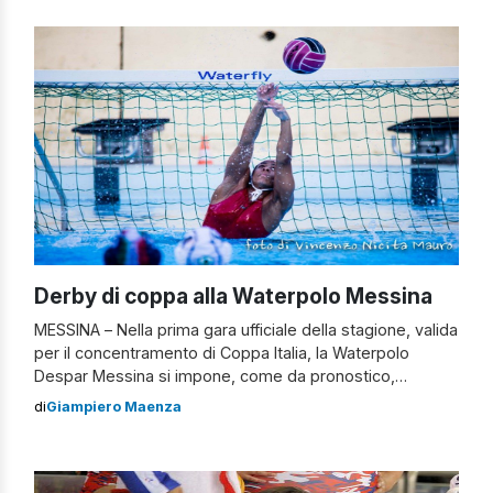
aggiudica anche il match contro il Città di Cosenza. Avvio
devastante delle […]
Derby di coppa alla Waterpolo Messina
MESSINA – Nella prima gara ufficiale della stagione, valida
per il concentramento di Coppa Italia, la Waterpolo
Despar Messina si impone, come da pronostico,
sull’Orizzonte Catania per 12-4. Netta la disparità di forze
di
Giampiero Maenza
in campo. La formazione peloritana, nonostante qualche
errore di troppo in superiorità, è parsa già ben rodata,
specialmente in difesa, dove ha brillato […]