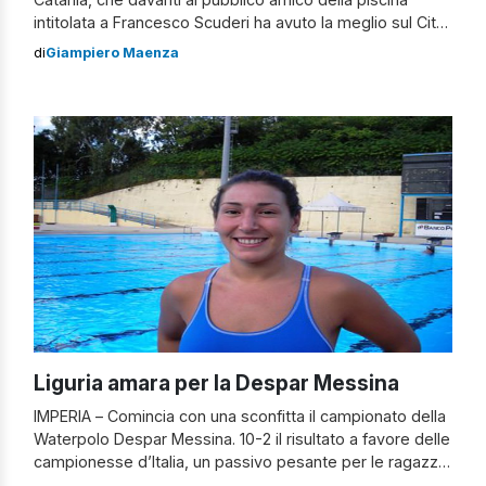
intitolata a Francesco Scuderi ha avuto la meglio sul Città
di Cosenza, riscattando così la sconfitta subita qualche
di
Giampiero Maenza
giorno fa in Coppa Italia. Partono meglio le calabresi, in
vantaggio dopo 30″ con Citino, ma le ragazze di Martina
Miceli si rimettono […]
Liguria amara per la Despar Messina
IMPERIA – Comincia con una sconfitta il campionato della
Waterpolo Despar Messina. 10-2 il risultato a favore delle
campionesse d’Italia, un passivo pesante per le ragazze
di Luca Tarquini, che dovranno fare tesoro degli errori