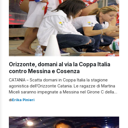
Orizzonte, domani al via la Coppa Italia
contro Messina e Cosenza
CATANIA – Scatta domani in Coppa Italia la stagione
agonistica dell’Orizzonte Catania. Le ragazze di Martina
Miceli saranno impegnate a Messina nel Girone C della
competizione tricolore contro le padrone di casa della
di
Erika Pinieri
Waterpolo Messina e il Città di Cosenza. Nel week end di
questo primo turno di Coppa saranno valutate le
condizioni della rosa […]