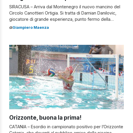
SIRACUSA – Arriva dal Montenegro il nuovo mancino del
Circolo Canottieri Ortigia. Si tratta di Damian Danilovic,
giocatore di grande esperienza, punto fermo della
nazionale balcanica con la quale ha conquistato anche un
di
Giampiero Maenza
titolo europeo, a Malaga 2008, che si aggiunge ai
successi ottenuti alle Universiadi del 2007 e alla World
League del 2009. Il trentaduenne […]
Orizzonte, buona la prima!
CATANIA – Esordio in campionato positivo per l’Orizzonte
Catania, che davanti al pubblico amico della piscina