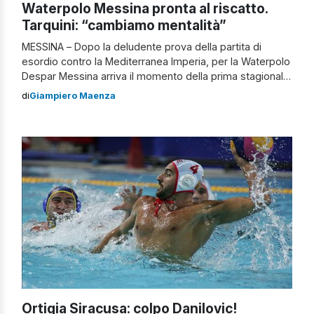
Waterpolo Messina pronta al riscatto.
Tarquini: “cambiamo mentalità”
MESSINA – Dopo la deludente prova della partita di
esordio contro la Mediterranea Imperia, per la Waterpolo
Despar Messina arriva il momento della prima stagionale
in campionato alla piscina Cappuccini. L’avversario di
di
Giampiero Maenza
turno sarà la Sis Roma, formazione neopromossa nella
massima serie, reduce dallo stop interno rimediato per
mano della Rari Nantes Bogliasco. Un test importante per
le ragazze […]
Ortigia Siracusa: colpo Danilovic!