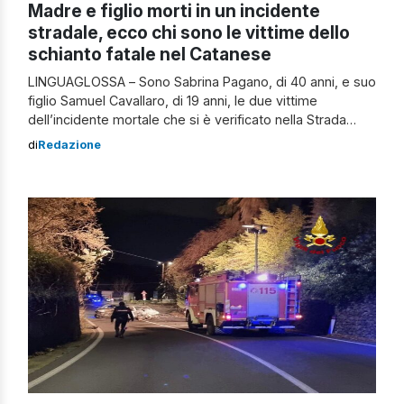
Madre e figlio morti in un incidente
stradale, ecco chi sono le vittime dello
schianto fatale nel Catanese
LINGUAGLOSSA – Sono Sabrina Pagano, di 40 anni, e suo
figlio Samuel Cavallaro, di 19 anni, le due vittime
dell’incidente mortale che si è verificato nella Strada
Statale 120, proprio tra Piedimonte Etneo e Linguaglossa
di
Redazione
la scorsa notte. Secondo quanto accertato, al bivio per
San Gerardo una Fiat 600 dove viaggiavano madre e
figlio si […]