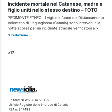
Incidente mortale nel Catanese, madre e
figlio uniti nello stesso destino – FOTO
PIEDIMONTE ETNEO – I vigili del fuoco del Distaccamento
Volontario di Linguaglossa (Catania) sono intervenuti la
notte scorsa per un incidente stradale verificatosi al km
208 della SS120, tra Piedimonte Etneo e Linguaglossa. La
di
Redazione
chiamata è arrivata in Sala Operativa alle 01,45. Coinvolte
due autovetture: una Fiat 600 con a bordo madre e figlio,
rispettivamente […]
<
1
2
Editore: NEWSICILIA S.R.L.S.
Ufficio Registro delle Imprese di Catania
REA n. 347483