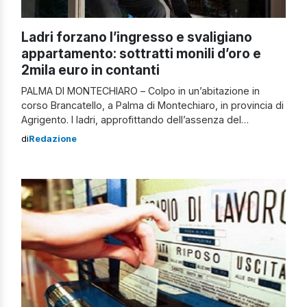
Ladri forzano l’ingresso e svaligiano
appartamento: sottratti monili d’oro e
2mila euro in contanti
PALMA DI MONTECHIARO – Colpo in un’abitazione in
corso Brancatello, a Palma di Montechiaro, in provincia di
Agrigento. I ladri, approfittando dell’assenza del
proprietario di casa, sono riusciti a forzare l’ingresso ed
di
Redazione
entrare in casa. Una volta dentro, dopo aver messo a
soqquadro l’appartamento, hanno portato via monili
d’oro e duemila euro in contanti. A […]