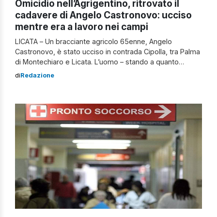
Omicidio nell’Agrigentino, ritrovato il
cadavere di Angelo Castronovo: ucciso
mentre era a lavoro nei campi
LICATA – Un bracciante agricolo 65enne, Angelo
Castronovo, è stato ucciso in contrada Cipolla, tra Palma
di Montechiaro e Licata. L’uomo – stando a quanto
emerge – è stato raggiunto da più colpi d’arma da fuoco.
di
Redazione
La vittima era di Palma di Montechiaro, ma viveva a
Licata dallo scorso marzo. Dopo sei mesi di carcere […]