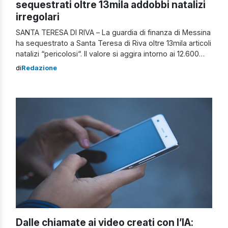
sequestrati oltre 13mila addobbi natalizi
irregolari
SANTA TERESA DI RIVA – La guardia di finanza di Messina
ha sequestrato a Santa Teresa di Riva oltre 13mila articoli
natalizi “pericolosi“. Il valore si aggira intorno ai 12.600
euro. Il sequestro nel Messinese Durante i controlli i
di
Redazione
finanzieri hanno riscontrato che decorazioni per alberi,
catene luminose a led, lanterne e carillon non
rispettavano […]
Dalle chiamate ai video creati con l’IA: