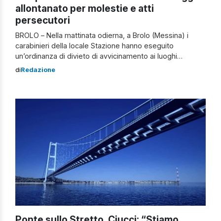
allontanato per molestie e atti
persecutori
BROLO – Nella mattinata odierna, a Brolo (Messina) i
carabinieri della locale Stazione hanno eseguito
un’ordinanza di divieto di avvicinamento ai luoghi
abitualmente frequentati dalla persona offesa emessa
di
Redazione
dal Gip di Patti, dott.ssa Eleonora Vona – su richiesta
della Procura della Repubblica di Patti, nei confronti di un
63enne di Capo d’Orlando, ritenuto gravemente indiziato
[…]
Ponte sullo Stretto, Ciucci: “Stiamo