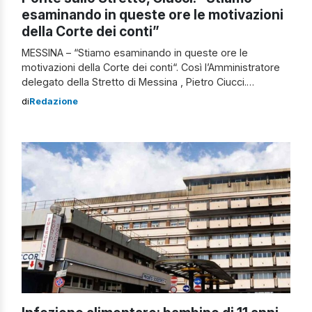
esaminando in queste ore le motivazioni
della Corte dei conti”
MESSINA – “Stiamo esaminando in queste ore le
motivazioni della Corte dei conti“. Così l’Amministratore
delegato della Stretto di Messina , Pietro Ciucci.
Motivazioni con cui la Corte, lo scorso 29 ottobre, aveva
di
Redazione
negato il visto di legittimità alla delibera del CIPESS che
approvava il progetto definitivo del Ponte sullo Stretto di
Messina. Il testo, molto articolato, ricostruisce l’intero iter
[…]