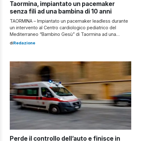
Taormina, impiantato un pacemaker
senza fili ad una bambina di 10 anni
TAORMINA – Impiantato un pacemaker leadless durante
un intervento al Centro cardiologico pediatrico del
Mediterraneo “Bambino Gesù” di Taormina ad una
bambina di 10 anni. Impiantato a Taormina un pacemaker
di
Redazione
senza fili L’apparecchio senza fili consente di
regolarizzare il battito cardiaco stimolando il cuore senza
elettrodi. Oltre agli evidenti benefici estetici, è
soprattutto una necessità […]
Perde il controllo dell’auto e finisce in