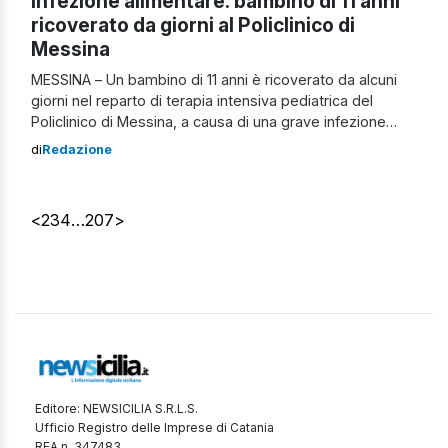
Infezione alimentare: bambino di 11 anni
ricoverato da giorni al Policlinico di
Messina
MESSINA – Un bambino di 11 anni è ricoverato da alcuni
giorni nel reparto di terapia intensiva pediatrica del
Policlinico di Messina, a causa di una grave infezione
alimentare provocata dalla contaminazione da
di
Redazione
Escherichia coli, un batterio molto comune che può
trovarsi in diversi prodotti alimentari. Infezione
alimentare: bambino di 11 anni ricoverato al Policlinico […]
<
2
3
4
…
207
>
Editore: NEWSICILIA S.R.L.S.
Ufficio Registro delle Imprese di Catania
REA n. 347483