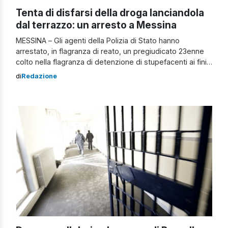
Tenta di disfarsi della droga lanciandola
dal terrazzo: un arresto a Messina
MESSINA – Gli agenti della Polizia di Stato hanno
arrestato, in flagranza di reato, un pregiudicato 23enne
colto nella flagranza di detenzione di stupefacenti ai fini
di spaccio. Il giovane, sottoposto a perquisizione
di
Redazione
domiciliare nella sua abitazione in località Catarratti,
aveva tentato di disfarsi della droga con ogni probabilità
destinata allo spaccio e debitamente sottoposta […]