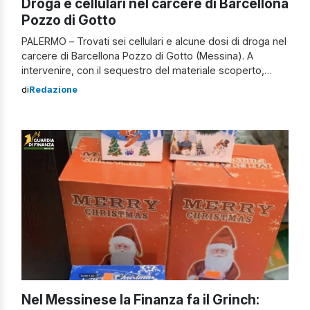
Droga e cellulari nel carcere di Barcellona
Pozzo di Gotto
PALERMO – Trovati sei cellulari e alcune dosi di droga nel
carcere di Barcellona Pozzo di Gotto (Messina). A
intervenire, con il sequestro del materiale scoperto,
sono stati gli agenti penitenziari in servizio nella struttura.
di
Redazione
Nello specifico, i poliziotti hanno individuato – oltre agli
stupefacenti – 4 smartphone e 2 microcellulari. Sono in
corso le indagini […]
Nel Messinese la Finanza fa il Grinch: