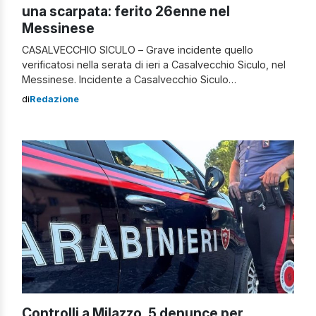
una scarpata: ferito 26enne nel
Messinese
CASALVECCHIO SICULO – Grave incidente quello
verificatosi nella serata di ieri a Casalvecchio Siculo, nel
Messinese. Incidente a Casalvecchio Siculo
Un’autovettura in transito lungo la SP20 di Mitta, che
di
Redazione
collega il centro abitato con il cimitero comunale e le
frazioni di Pietrabianca, Rafale e Mitta, è precipitata in
una scarpata sottostante all’altezza di contrada
Linguardo. […]
Controlli a Milazzo, 5 denunce per