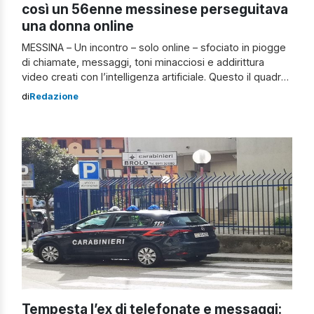
così un 56enne messinese perseguitava
una donna online
MESSINA – Un incontro – solo online – sfociato in piogge
di chiamate, messaggi, toni minacciosi e addirittura
video creati con l’intelligenza artificiale. Questo il quadro
che ha portato una 55enne bergamasca a denunciare un
di
Redazione
56enne di Messina che, da agosto, avrebbe
perseguitato la donna attraverso i social. Lo stalker
messinese Nonostante la prima denuncia […]
Tempesta l’ex di telefonate e messaggi: