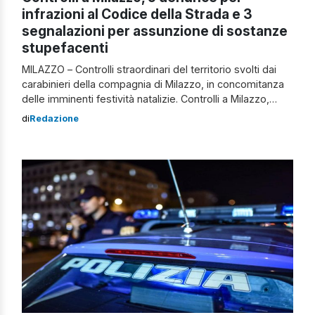
infrazioni al Codice della Strada e 3
segnalazioni per assunzione di sostanze
stupefacenti
MILAZZO – Controlli straordinari del territorio svolti dai
carabinieri della compagnia di Milazzo, in concomitanza
delle imminenti festività natalizie. Controlli a Milazzo,
contestate diverse violazioni al Codice della Strada Il
di
Redazione
servizio serve a garantire la sicurezza dei cittadini, anche
in orari notturni, con l’intento di prevenire e reprimere
ogni forma d’illegalità e verificare il rispetto […]