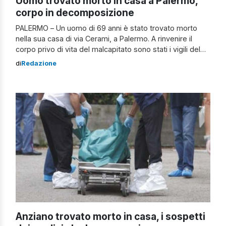
Uomo trovato morto in casa a Palermo,
corpo in decomposizione
PALERMO – Un uomo di 69 anni è stato trovato morto
nella sua casa di via Cerami, a Palermo. A rinvenire il
corpo privo di vita del malcapitato sono stati i vigili del
fuoco. Al momento, non si esclude alcuna ipotesi sulle
di
Redazione
cause del decesso. Chi è la vittima, cosa è emerso da
un primo […]
Anziano trovato morto in casa, i sospetti