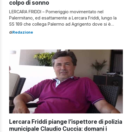
colpo di sonno
LERCARA FRIDDI – Pomeriggio movimentato nel
Palermitano, ed esattamente a Lercara Friddi, lungo la
SS 189 che collega Palermo ad Agrigento dove si è
verificato un incidente autonomo. Secondo le prime
di
Redazione
ricostruzioni, pare che la conducente di una Fiat Idea
avrebbe perso il controllo del mezzo – a causa di un
probabile colpo di sonno […]
Lercara Friddi piange l’ispettore di polizia
municipale Claudio Cuccia: domani i