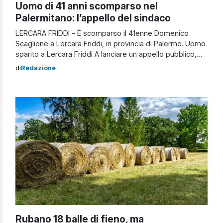
Uomo di 41 anni scomparso nel
Palermitano: l’appello del sindaco
LERCARA FRIDDI – È scomparso il 41enne Domenico
Scaglione a Lercara Friddi, in provincia di Palermo. Uomo
sparito a Lercara Friddi A lanciare un appello pubblico,
chiedendo la massima condivisione, è il sindaco dello
di
Redazione
stesso comune, Luciano Marino. L’uomo, alto all’incirca
1,78 metri, è descritto come “una persona fragile“. In
base ad una prima ricostruzione, […]
Rubano 18 balle di fieno, ma