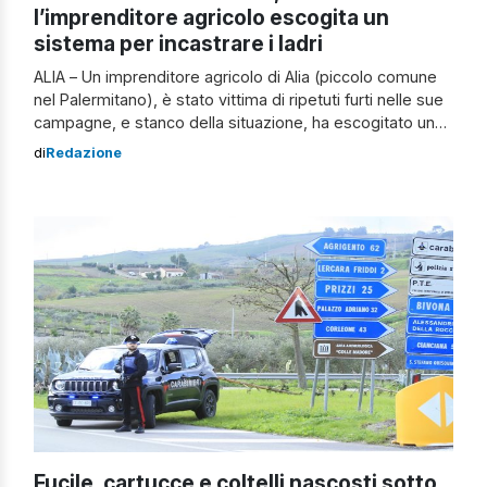
l’imprenditore agricolo escogita un
sistema per incastrare i ladri
ALIA – Un imprenditore agricolo di Alia (piccolo comune
nel Palermitano), è stato vittima di ripetuti furti nelle sue
campagne, e stanco della situazione, ha escogitato un
piano ingegnoso per recuperare le sue balle diciotto
di
Redazione
balle di fieno rubate, decidendo di inserire dei dispositivi
GPS all’interno di alcune balle. Questa astuta mossa si è
rivelata […]
Fucile, cartucce e coltelli nascosti sotto