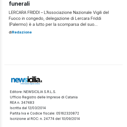
funerali
LERCARA FRIDDI – L’Associazione Nazionale Vigili del
Fuoco in congedo, delegazione di Lercara Friddi
(Palermo) è a lutto per la scomparsa del suo
componente Claudio Cuccia, 59 anni. “Claudio, il cui
di
Redazione
lavoro era quello di ispettore della polizia municipale, era
una persona disponibile e impegnata a servizio della
comunità – ricorda la presidente della delegazione […]
Editore: NEWSICILIA S.R.L.S.
Ufficio Registro delle Imprese di Catania
REA n. 347483
Iscritta dal 12/03/2014
Partita Iva e Codice fiscale: 05162320872
Iscrizione al ROC: n. 24774 del 10/09/2014