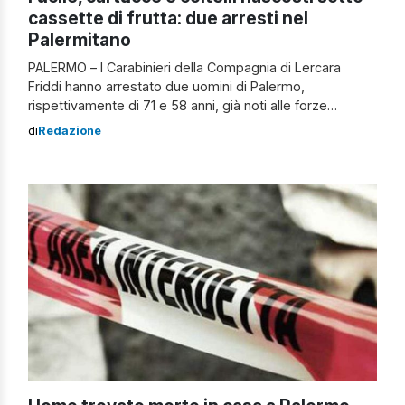
cassette di frutta: due arresti nel
Palermitano
PALERMO – I Carabinieri della Compagnia di Lercara
Friddi hanno arrestato due uomini di Palermo,
rispettivamente di 71 e 58 anni, già noti alle forze
dell’ordine, con l’accusa di porto abusivo di armi
di
Redazione
clandestine e possesso di oggetti atti ad offendere. Il
posto di blocco Durante un controllo stradale sulla SS
189, nel territorio di […]