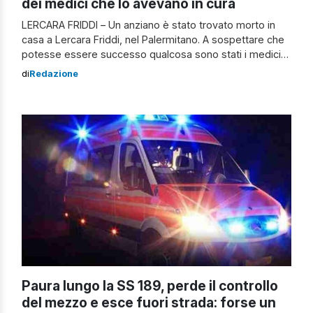
dei medici che lo avevano in cura
LERCARA FRIDDI – Un anziano è stato trovato morto in
casa a Lercara Friddi, nel Palermitano. A sospettare che
potesse essere successo qualcosa sono stati i medici
del punto territoriale di emergenza. Erano preoccupati
di
Redazione
per non aver visto l’uomo sottoporsi ai controlli previsti.
La vittima aveva 76 anni ed era stata operata da poco al
[…]
Paura lungo la SS 189, perde il controllo
del mezzo e esce fuori strada: forse un