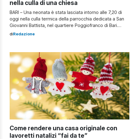
nella culla di una chiesa
BARI – Una neonata è stata lasciata intorno alle 7,20 di
oggi nella culla termica della parrocchia dedicata a San
Giovanni Battista, nel quartiere Poggiofranco di Bari.
Neonata abbandonata a Bari A prenderla tra le braccia è
di
Redazione
stato il parroco, don Antonio Ruccia, allertato dal sensore
che ha fatto squillare il suo cellulare. La bimba, […]
Come rendere una casa originale con
lavoretti natalizi “fai da te”