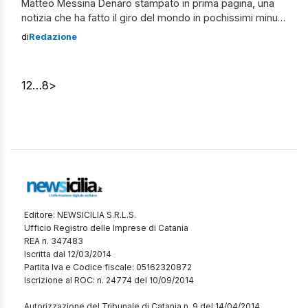
Matteo Messina Denaro stampato in prima pagina, una
notizia che ha fatto il giro del mondo in pochissimi minuti
proprio per il ruolo che l’ex superlatitante ha avuto
di
Redazione
all’interno dell’organizzazione mafiosa di Cosa Nostra.
Messina Denaro sembrava un “fantasma” inafferrabile, il
figlioccio di Totò Riina ha avviato […]
1
2
…
8
>
Editore: NEWSICILIA S.R.L.S.
Ufficio Registro delle Imprese di Catania
REA n. 347483
Iscritta dal 12/03/2014
Partita Iva e Codice fiscale: 05162320872
Iscrizione al ROC: n. 24774 del 10/09/2014
Autorizzazione del Tribunale di Catania n. 9 del 14/04/2014