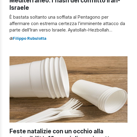
Mediterraneo: i flash del conflitto Iran-
Israele
È bastata soltanto una soffiata al Pentagono per
affermare con estrema certezza l’imminente attacco da
parte dell’Iran verso Israele. Ayatollah-Hezbollah
coalizzati contro il regime “malvagio” La sensazione è
di
Filippo Rubulotta
che stiano iniziando a cadere le prime maschere di un
conflitto cominciato come rivendicazione e andato avanti
sotto l’aspetto economico-territoriale. Naturalmente
parliamo di un conflitto a bassa […]
Feste natalizie con un occhio alla