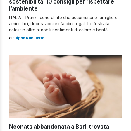
sostenibilità: 10 consigli per rispettare
l’ambiente
ITALIA – Pranzi, cene di rito che accomunano famiglie e
amici, luci, decorazioni e i fatidici regali. Le festività
natalizie oltre ai nobili sentimenti di calore e bontà
spesso sfociano in eccessi consumistici che non si
di
Filippo Rubulotta
conciliano a dovere con gli sforzi che ogni giorno,
durante l’anno, si compiono per mitigare gli impatti
sull’ambiente. Feste […]
Neonata abbandonata a Bari, trovata