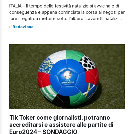
ITALIA – Il tempo delle festività natalizie si avvicina e di
conseguenza è appena cominciata la corsa ai negozi per
fare i regali da mettere sotto l’albero. Lavoretti natalizi
per abbellire la casa con originalità Per non sfociare nella
di
Redazione
banalità, in un’epoca dove tutto è alla portata di tutti (non
economicamente ma fisicamente e virtualmente), […]
Tik Toker come giornalisti, potranno
accreditarsi e assistere alle partite di
Euro2024 – SONDAGGIO