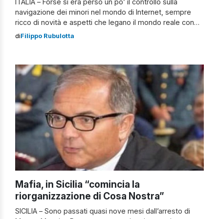
ITALIA – Forse si era perso un po’ il controllo sulla
navigazione dei minori nel mondo di Internet, sempre
ricco di novità e aspetti che legano il mondo reale con
quello virtuale. Parental control automatico per i minori
di
Filippo Rubulotta
Dal 21 novembre, in Italia, scatterà il blocco automatico
per gli under 18, specialmente rivolto a otto […]
Mafia, in Sicilia “comincia la
riorganizzazione di Cosa Nostra”
SICILIA – Sono passati quasi nove mesi dall’arresto di