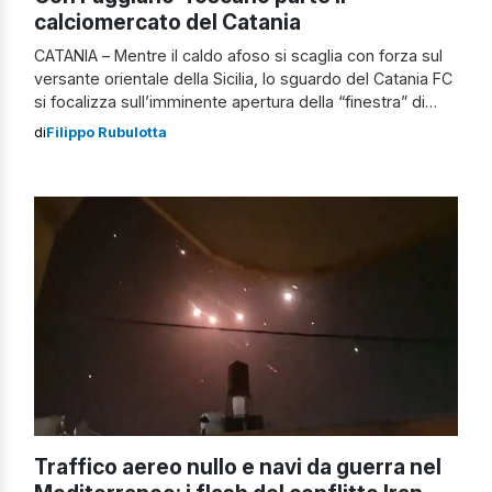
calciomercato del Catania
CATANIA – Mentre il caldo afoso si scaglia con forza sul
versante orientale della Sicilia, lo sguardo del Catania FC
si focalizza sull’imminente apertura della “finestra” di
mercato estiva. Partono i movimenti in casa Catania con
di
Filippo Rubulotta
Faggiano e Toscano Martedì scorso la scelta del nuovo
tecnico è ricaduta sull’esperto Domenico Toscano,
autore di ben 4 […]
Traffico aereo nullo e navi da guerra nel