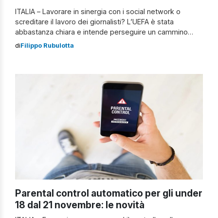
ITALIA – Lavorare in sinergia con i social network o
screditare il lavoro dei giornalisti? L’UEFA è stata
abbastanza chiara e intende perseguire un cammino
avviato già da un paio di anni insieme ai Tik Toker. Tik
di
Filippo Rubulotta
Toker come i giornalisti, la decisione dell’UEFA La bomba
è stata lanciata proprio durante i sorteggi dei gironi […]
Parental control automatico per gli under
18 dal 21 novembre: le novità