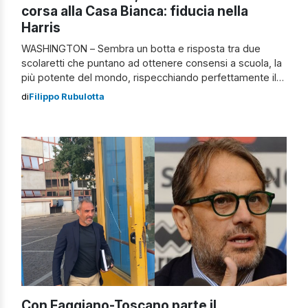
corsa alla Casa Bianca: fiducia nella
Harris
WASHINGTON – Sembra un botta e risposta tra due
scolaretti che puntano ad ottenere consensi a scuola, la
più potente del mondo, rispecchiando perfettamente il
modo di fare americano sempre pronto a stupire: Joe
di
Filippo Rubulotta
Biden si ritira dalla corsa per la Casa Bianca. Biden si ritira
dalla corsa alla Casa Bianca Se il proiettile che […]
Con Faggiano-Toscano parte il