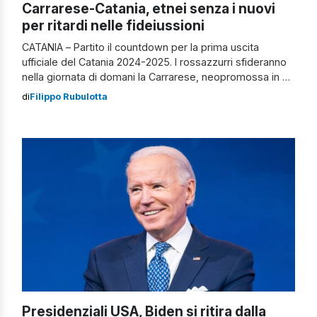
Carrarese-Catania, etnei senza i nuovi
per ritardi nelle fideiussioni
CATANIA – Partito il countdown per la prima uscita
ufficiale del Catania 2024-2025. I rossazzurri sfideranno
nella giornata di domani la Carrarese, neopromossa in B,
nel match di Coppa Italia Frecciarossa in programma allo
di
Filippo Rubulotta
stadio comunale di Chiavari. Carrarese-Catania: etnei
senza i nuovi La vera notizia, con annesse conferme
dopo l’anticipazione del collega Danilo Pasqualino, […]
Presidenziali USA, Biden si ritira dalla