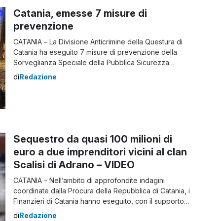
Catania, emesse 7 misure di
prevenzione
CATANIA – La Divisione Anticrimine della Questura di
Catania ha eseguito 7 misure di prevenzione della
Sorveglianza Speciale della Pubblica Sicurezza
irrogate dal Tribunale Sezione Misure di Prevenzione
di
Redazione
di Catania su proposta del Questore. In particolare, 3
hanno riguardato la misura di prevenzione “qualificata”,
rientrante nel novero delle categorie di soggetti di cui
all’art. 4 del Codice […]
Sequestro da quasi 100 milioni di
euro a due imprenditori vicini al clan
Scalisi di Adrano – VIDEO
CATANIA – Nell’ambito di approfondite indagini
coordinate dalla Procura della Repubblica di Catania, i
Finanzieri di Catania hanno eseguito, con il supporto
dello Servizio Centrale Investigazioni sulla Criminalità
di
Redazione