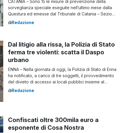
CATANIA – Sono 15 le misure di prevenzione della
sorveglianza speciale eseguite nell’ultimo mese dalla
Questura ed emesse dal Tribunale di Catania – Sezione
Misure di Prevenzione. Applicate a soggetti ritenuti
di
Redazione
socialmente pericolosi per la sicurezza pubblica,
queste misure istruite dalla Divisione Anticrimine della
Questura, sono state richieste, in stretto coordinamento
Dal litigio alla rissa, la Polizia di Stato
tra le Autorità proponenti […]
ferma tre violenti: scatta il Daspo
urbano
ENNA – Nella giornata di oggi, la Polizia di Stato di Enna
ha notificato, a carico di tre soggetti, il provvedimento
del divieto di accesso ai locali pubblici insieme al
divieto di stazionamento nelle vicinanze degli stessi,
di
Redazione
per il periodo di 12 mesi, così come consentito dalla
normativa sulle misure di prevenzione (DASPO urbano).
L’attività, […]
Confiscati oltre 300mila euro a
esponente di Cosa Nostra