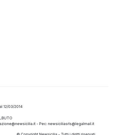
dal 12/03/2014
GALBUTO
azione@newsicilia.it
-
Pec: newsiciliasrls@legalmail.it
© Copyright Newsicilia - Tutti i diritti riservati