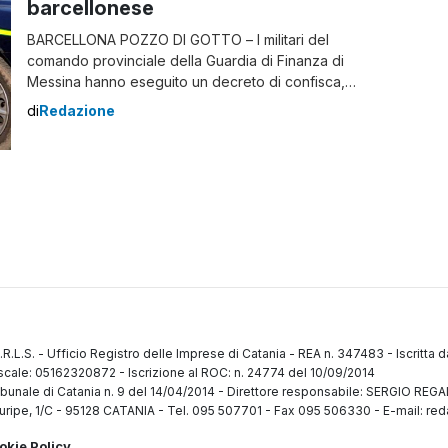
barcellonese
BARCELLONA POZZO DI GOTTO – I militari del
comando provinciale della Guardia di Finanza di
Messina hanno eseguito un decreto di confisca,
emesso dal tribunale di Messina, Sezione Misure di
di
Redazione
Prevenzione, avente a oggetto il patrimonio
immobiliare, per un valore stimato di oltre 300mila euro,
riconducibile a un noto esponente di Cosa Nostra
barcellonese. Il soggetto, […]
.R.L.S.
-
Ufficio Registro delle Imprese di Catania
-
REA n. 347483
-
Iscritta 
fiscale: 05162320872
-
Iscrizione al ROC: n. 24774 del 10/09/2014
ibunale di Catania n. 9 del 14/04/2014
-
Direttore responsabile: SERGIO RE
uripe, 1/C
-
95128 CATANIA
-
Tel. 095 507701 - Fax 095 506330
-
E-mail: red
okie Policy