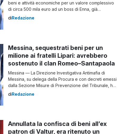
beni e attività economiche per un valore complessivo
di circa 500 mila euro ad un boss di Enna, già
condannato in via definitiva per associazione mafiosa
di
Redazione
ed estorsione e attualmente detenuto. Il provvedimento
è stato emesso dal Tribunale di Caltanissetta – Sezione
Misure di Prevenzione, su […]
Messina, sequestrati beni per un
milione ai fratelli Lipari: avrebbero
sostenuto il clan Romeo–Santapaola
Messina — La Direzione Investigativa Antimafia di
Messina, su delega della Procura e con decreti emessi
dalla Sezione Misure di Prevenzione del Tribunale, ha
eseguito un sequestro patrimoniale nei confronti dei
di
Redazione
fratelli Antonino e Salvatore Lipari, già condannati per
associazione mafiosa. Secondo gli inquirenti, i due
avrebbero contribuito a mantenere in vita il sodalizio
promosso […]
Annullata la confisca di beni all’ex
patron di Valtur, era ritenuto un