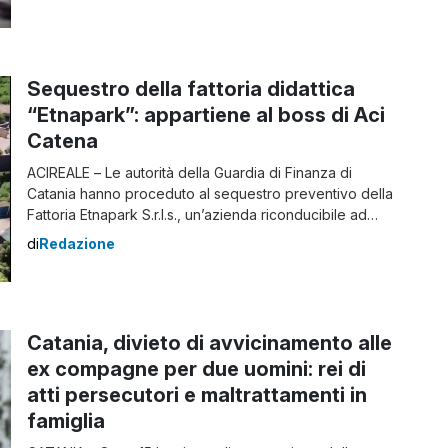
Organizzata (SCICO) e l’ausilio dei Comandi Provinciali
di Mantova, Milano, Monza, Roma e Verona, un
provvedimento di sequestro patrimoniale in materia
antimafia relativo all’ingente patrimonio, pari a […]
Sequestro della fattoria didattica
“Etnapark”: appartiene al boss di Aci
Catena
ACIREALE – Le autorità della Guardia di Finanza di
Catania hanno proceduto al sequestro preventivo della
Fattoria Etnapark S.r.l.s., un’azienda riconducibile ad
Alfio Brancato, di 49 anni, identificato come un membro
di
Redazione
influente del clan mafioso Santapaola-Ercolano e
considerato un punto di riferimento per la famiglia
criminale ad Aci Catena. Il sequestro di Etnapark Il
provvedimento […]
Catania, divieto di avvicinamento alle
ex compagne per due uomini: rei di
atti persecutori e maltrattamenti in
famiglia