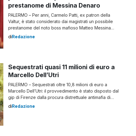
prestanome di Messina Denaro
PALERMO – Per anni, Carmelo Patti, ex patron della
Valtur, è stato considerato dai magistrati un possibile
prestanome del noto boss mafioso Matteo Messina
Denaro. Tuttavia, oggi la Corte di Appello di Palermo,
di
Redazione
nella sua sezione misure di prevenzione, ha revocato il
decreto del Tribunale di Trapani che nel luglio del 2018
aveva ordinato la […]
Sequestrati quasi 11 milioni di euro a
Marcello Dell’Utri
PALERMO – Sequestrati oltre 10,8 milioni di euro a
Marcello Dell’Utri: il provvedimento è stato disposto dal
gip di Firenze dalla procura distrettuale antimafia di
Firenze. Dell’Utri, secondo l’accusa, in quanto
di
Redazione
condannato per concorso esterno in associazione di
tipo mafioso, avrebbe dovuto comunicare secondo la
la legge Rognoni Latorre, le variazioni del reddito per
un […]