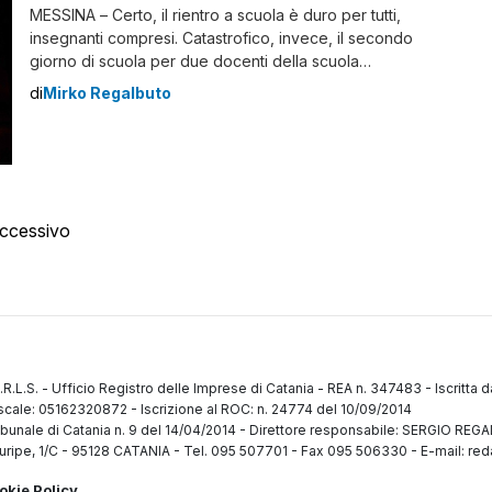
MESSINA – Certo, il rientro a scuola è duro per tutti,
insegnanti compresi. Catastrofico, invece, il secondo
giorno di scuola per due docenti della scuola
messinese Albino Luciani, le cui macchine sono state
di
Mirko Regalbuto
incendiate. Sembra si tratti di un gesto vandalico. A
sostenerlo è Grazia Patanè, la dirigente scolastica
dell’istituto, che scongiura l’ipotesi di un gesto contro
le docenti. L’incendio ha […]
ccessivo
.R.L.S.
-
Ufficio Registro delle Imprese di Catania
-
REA n. 347483
-
Iscritta 
fiscale: 05162320872
-
Iscrizione al ROC: n. 24774 del 10/09/2014
ibunale di Catania n. 9 del 14/04/2014
-
Direttore responsabile: SERGIO RE
uripe, 1/C
-
95128 CATANIA
-
Tel. 095 507701 - Fax 095 506330
-
E-mail: red
okie Policy