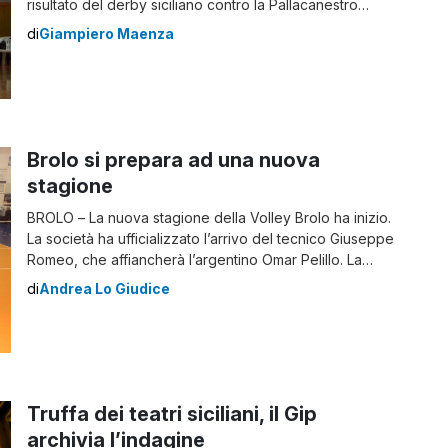
risultato del derby siciliano contro la Pallacanestro
Trapani, una gara combattuta, condizionata dal caldo
di
Giampiero Maenza
umido e decisa soltanto nel finale. Partenza sprint dei
tirrenici, che grazie alla rapidità dell’americano
Burgess, all’esordio in quintetto, e alle triple di Archie e
Freeman dopo 5′ conducono […]
Brolo si prepara ad una nuova
stagione
BROLO – La nuova stagione della Volley Brolo ha inizio.
La società ha ufficializzato l’arrivo del tecnico Giuseppe
Romeo, che affiancherà l’argentino Omar Pelillo. La
scelta è stata obbligata: il coach sudamericano non
di
Andrea Lo Giudice
potrà essere presente in questa prima parte di
stagione a causa di problemi familiari. Quello di Romeo
è un ritorno gradito, dato […]
Truffa dei teatri siciliani, il Gip
archivia l’indagine