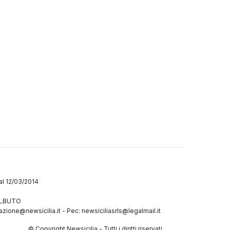
dal 12/03/2014
GALBUTO
azione@newsicilia.it
-
Pec: newsiciliasrls@legalmail.it
© Copyright Newsicilia - Tutti i diritti riservati