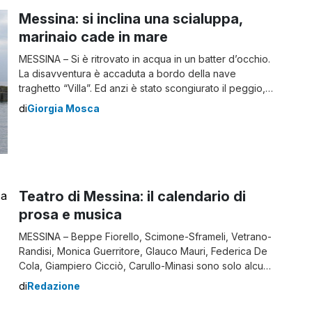
Messina: si inclina una scialuppa,
marinaio cade in mare
MESSINA – Si è ritrovato in acqua in un batter d’occhio.
La disavventura è accaduta a bordo della nave
traghetto “Villa”. Ed anzi è stato scongiurato il peggio,
infatti poteva anche finire in tragedia per un marinaio
di
Giorgia Mosca
che è caduto in acqua. Durante una manovra, per
alzare una scialuppa di salvataggio con cinque
persone dell’equipaggio a […]
Teatro di Messina: il calendario di
prosa e musica
MESSINA – Beppe Fiorello, Scimone-Sframeli, Vetrano-
Randisi, Monica Guerritore, Glauco Mauri, Federica De
Cola, Giampiero Cicciò, Carullo-Minasi sono solo alcuni
dei protagonisti della prosa, diretta da Ninni Bruschetta,
di
Redazione
che debutterà il 16 ottobre, al Teatro di Messina, con
“Toni Servillo legge Napoli”. Nomi altrettanto noti per la