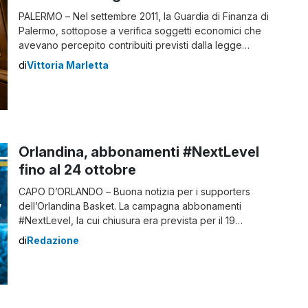
PALERMO – Nel settembre 2011, la Guardia di Finanza di
Palermo, sottopose a verifica soggetti economici che
avevano percepito contribuiti previsti dalla legge
regionale 25 del 2007, erogati dall’assessorato
di
Vittoria Marletta
regionale dei Beni Culturali. Pare, infatti, che per quasi
tutta la durata dell’anno 2008, coloro che esercitavano
potere decisionale nella gestione di decine di teatri
dislocati a Palermo, […]
Orlandina, abbonamenti #NextLevel
fino al 24 ottobre
CAPO D’ORLANDO – Buona notizia per i supporters
dell’Orlandina Basket. La campagna abbonamenti
#NextLevel, la cui chiusura era prevista per il 19
settembre, è stata prolungata fino a venerdì 24 ottobre.
di
Redazione
I sostenitori biancoazzurri, quindi, avranno un mese in
più di tempo per poter acquistare i tagliandi
usufruendo degli sconti fino al 30% per i posti in
Parterre, […]