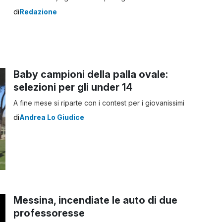
programmazione che vuole coinvolgerli a tutto tondo:
di
Redazione
sono solo alcune delle novità del cartellone unico di
prosa e musica del Teatro Vittorio Emanuele. Una
stagione articolata e varia, programmata con […]
Baby campioni della palla ovale:
selezioni per gli under 14
A fine mese si riparte con i contest per i giovanissimi
di
Andrea Lo Giudice
Messina, incendiate le auto di due
professoresse