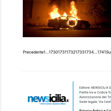
Precedente
1
…
1730
1731
1732
1733
1734
…
1741
Su
Editore: NEWSICILIA S
Partita Iva e Codice 
Autorizzazione del Tr
Sede legale: Via Cent
Privacy Policy e Co