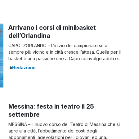
programmazione musicale, diretta da Giovanni Renzo,
che si aprirà […]
Arrivano i corsi di minibasket
dell’Orlandina
CAPO D’ORLANDO – L’inizio del campionato si fa
sempre più vicino e in città cresce l’attesa. Quella per il
basket è una passione che a Capo coinvolge adulti e
bambini, desiderosi di prendere in mano la palla a
di
Redazione
spicchi per emulare le gesta dei propri beniamini.
Proprio a loro è diretta l’iniziativa “Orlandina Young“,
corsi di minibasket organizzati […]
Messina: festa in teatro il 25
settembre
MESSINA – Il nuovo corso del Teatro di Messina che si
apre alla città, l’abbattimento dei costi degli
abbonamenti, agevolazioni per i giovani ed una