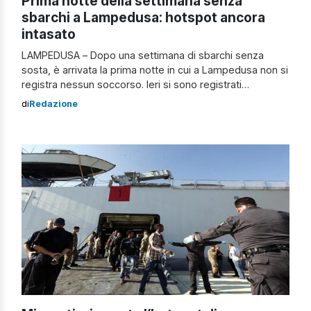
Prima notte della settimana senza
sbarchi a Lampedusa: hotspot ancora
intasato
LAMPEDUSA – Dopo una settimana di sbarchi senza
sosta, è arrivata la prima notte in cui a Lampedusa non si
registra nessun soccorso. Ieri si sono registrati
complessivamente cinque approdi con 283 persone.
di
Redazione
Nell’hotspot di contrada Imbriacola ci sono poco meno
1.700 ospiti, a fronte di 350 posti. Gli ultimi 200 imbarcati
sulla nave Foscari […]