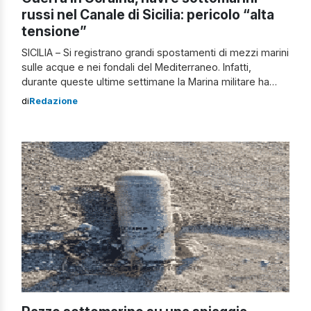
russi nel Canale di Sicilia: pericolo “alta
tensione”
SICILIA – Si registrano grandi spostamenti di mezzi marini
sulle acque e nei fondali del Mediterraneo. Infatti,
durante queste ultime settimane la Marina militare ha
evidenziato nelle acque italiane lo spostamento di rotta
di
Redazione
di 18 navi da guerra russe e due sottomarini. Si tratta,
dunque, di una situazione da non sottovalutare e da
tenere sotto controllo […]