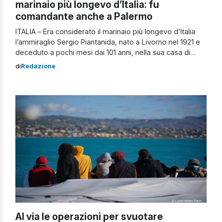
marinaio più longevo d’Italia: fu
comandante anche a Palermo
ITALIA – Era considerato il marinaio più longevo d’Italia
l’ammiraglio Sergio Piantanida, nato a Livorno nel 1921 e
deceduto a pochi mesi dai 101 anni, nella sua casa di
Torre del Greco, in provincia di Napoli. Lunghissimo il
di
Redazione
curriculum professionale dell’ammiraglio Ispettore Capo
Capitanerie di Porto, amico d’infanzia dell’ex presidente
della Repubblica Carlo Azeglio Ciampi: […]
Al via le operazioni per svuotare