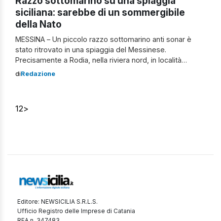
Razzo sottomarino su una spiaggia
siciliana: sarebbe di un sommergibile
della Nato
MESSINA – Un piccolo razzo sottomarino anti sonar è
stato ritrovato in una spiaggia del Messinese.
Precisamente a Rodia, nella riviera nord, in località
Passalacqua. Non si tratta di un ordigno bellico risalente
di
Redazione
alla Seconda Guerra Mondiale. L’allarme lo hanno lanciato
alcuni passanti che hanno avvistato il piccolo siluro sulla
spiaggia, a pochissimi metri dal […]
1
2
>
Editore: NEWSICILIA S.R.L.S.
Ufficio Registro delle Imprese di Catania
REA n. 347483