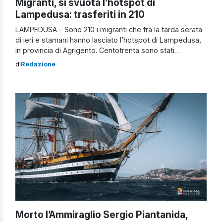
Migranti, si svuota l’hotspot di
Lampedusa: trasferiti in 210
LAMPEDUSA – Sono 210 i migranti che fra la tarda serata
di ieri e stamani hanno lasciato l’hotspot di Lampedusa,
in provincia di Agrigento. Centotrenta sono stati
imbarcati, ieri sera, sul pattugliatore della Guardia di
di
Redazione
Finanza che ha fatto rotta verso Porto Empedocle.
All’alba, nella struttura di primissima accoglienza, c’erano
1.014 ospiti. Da poco, 80 […]
Morto l’Ammiraglio Sergio Piantanida,