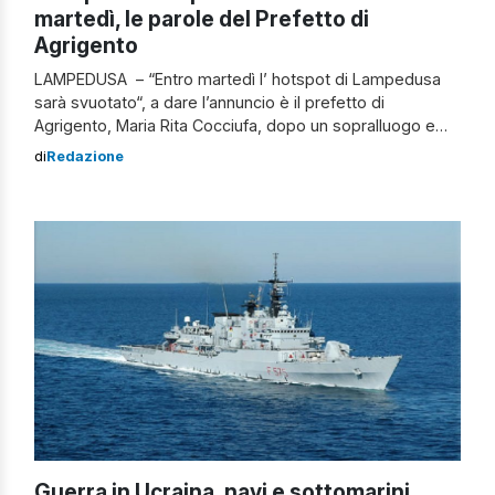
martedì, le parole del Prefetto di
Agrigento
LAMPEDUSA – “Entro martedì l’ hotspot di Lampedusa
sarà svuotato“, a dare l’annuncio è il prefetto di
Agrigento, Maria Rita Cocciufa, dopo un sopralluogo e
dopo un incontro con tutti gli enti (cooperativa che si
di
Redazione
occupa della gestione della struttura, Comune e Forze
dell’Ordine coinvolte). “La nave ‘San Marco’ della Marina
sta imbarcando l’ultimo gruppetto […]
Guerra in Ucraina, navi e sottomarini