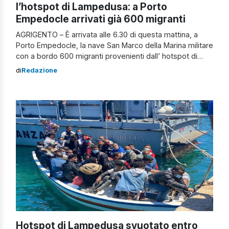
l’hotspot di Lampedusa: a Porto
Empedocle arrivati già 600 migranti
AGRIGENTO – È arrivata alle 6.30 di questa mattina, a
Porto Empedocle, la nave San Marco della Marina militare
con a bordo 600 migranti provenienti dall’ hotspot di
Lampedusa. A piccoli gruppi, i migranti vengono
di
Redazione
trasbordati sulle motovedette che fanno la spola da
molo Todaro. Le persone vengono poi accompagnate
nella nuova tensostruttura inaugurata a […]
Hotspot di Lampedusa svuotato entro