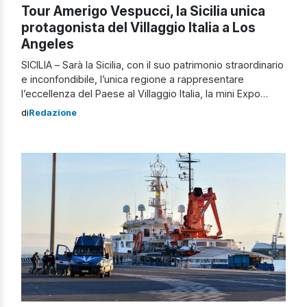
Tour Amerigo Vespucci, la Sicilia unica
protagonista del Villaggio Italia a Los
Angeles
SICILIA – Sarà la Sicilia, con il suo patrimonio straordinario
e inconfondibile, l’unica regione a rappresentare
l’eccellenza del Paese al Villaggio Italia, la mini Expo
itinerante, che coinvolge undici ministeri e che
di
Redazione
racconterà il Made in Italy seguendo la seconda parte
del tour mondiale dell’Amerigo Vespucci. Quando si
comincerà Si comincerà a Los Angeles il […]