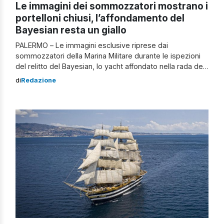
Le immagini dei sommozzatori mostrano i
portelloni chiusi, l’affondamento del
Bayesian resta un giallo
PALERMO – Le immagini esclusive riprese dai
sommozzatori della Marina Militare durante le ispezioni
del relitto del Bayesian, lo yacht affondato nella rada del
porto di Porticello davanti a Palermo il 19 agosto scorso,
di
Redazione
sono state trasmesse durante il programma “Quarta
Repubblica”, condotto da Nicola Porro su Retequattro.
Questi video, ora agli atti dell’inchiesta condotta […]