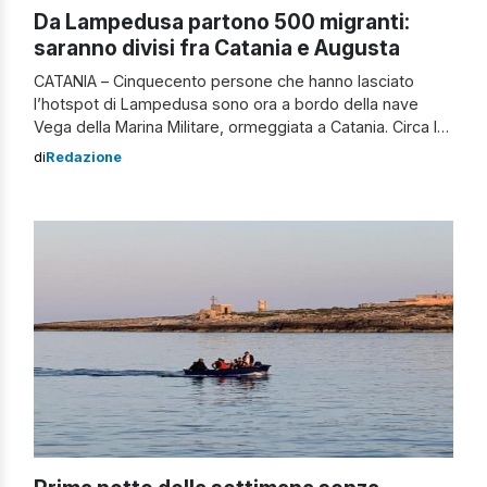
Da Lampedusa partono 500 migranti:
saranno divisi fra Catania e Augusta
CATANIA – Cinquecento persone che hanno lasciato
l’hotspot di Lampedusa sono ora a bordo della nave
Vega della Marina Militare, ormeggiata a Catania. Circa la
metà di loro, ovvero circa 250, saranno trasferiti al
di
Redazione
centro di accoglienza nell’ex hub vaccinale di San
Giuseppe La Rena, a Catania. Gli altri circa 250
rimarranno sulla nave, che […]