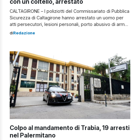
con un coltello, arrestato
CALTAGIRONE – I poliziotti del Commissariato di Pubblica
Sicurezza di Caltagirone hanno arrestato un uomo per
atti persecutori, lesioni personali, porto abusivo di arma
e violazione del divieto di avvicinamento alla persona
di
Redazione
offesa. La vittima, una donna di 44 anni di Caltagirone,
durante una violenta lite con l’ex compagno armato di
coltello, è stata colpita […]
Colpo al mandamento di Trabia, 19 arresti
nel Palermitano