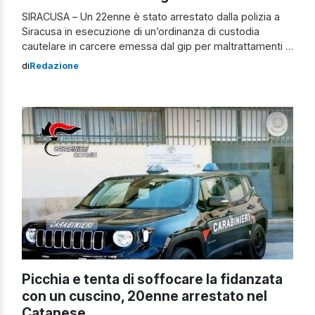
SIRACUSA – Un 22enne è stato arrestato dalla polizia a
Siracusa in esecuzione di un’ordinanza di custodia
cautelare in carcere emessa dal gip per maltrattamenti in
famiglia, lesioni personali, minacce gravi ed estorsione ai
di
Redazione
genitori e alla nonna. Tossicodipendente minaccia
genitori e nonna Secondo l’accusa, il giovane,
tossicodipendente, minacciava, anche di morte, i
familiari per […]
Picchia e tenta di soffocare la fidanzata
con un cuscino, 20enne arrestato nel
Catanese