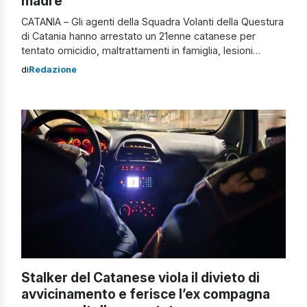
madre
CATANIA – Gli agenti della Squadra Volanti della Questura
di Catania hanno arrestato un 21enne catanese per
tentato omicidio, maltrattamenti in famiglia, lesioni
personali ed estorsione nei confronti della madre. È
di
Redazione
stato anche denunciato per resistenza a Pubblico
Ufficiale. La ricostruzione Durante i servizi di controllo del
territorio, i poliziotti delle Volanti sono intervenuti nel […]
Stalker del Catanese viola il divieto di
avvicinamento e ferisce l’ex compagna