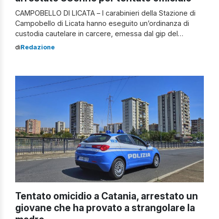
CAMPOBELLO DI LICATA – I carabinieri della Stazione di
Campobello di Licata hanno eseguito un’ordinanza di
custodia cautelare in carcere, emessa dal gip del
Tribunale di Gela su richiesta della Procura della
di
Redazione
Repubblica locale, nei confronti di un 33enne del posto,
gravemente indiziato dei reati di tentato omicidio, lesioni
personali, minaccia e porto di armi […]
Tentato omicidio a Catania, arrestato un
giovane che ha provato a strangolare la