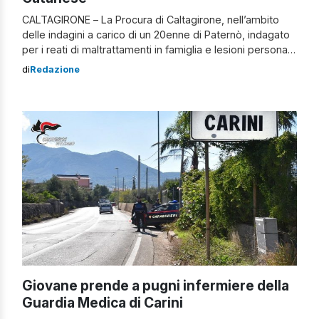
CALTAGIRONE – La Procura di Caltagirone, nell’ambito
delle indagini a carico di un 20enne di Paternò, indagato
per i reati di maltrattamenti in famiglia e lesioni personali,
ha richiesto e ottenuto dal gip del Tribunale etneo la
di
Redazione
sostituzione della misura cautelare del divieto di
avvicinamento alla persona offesa con quella della
custodia in carcere, misura […]
Giovane prende a pugni infermiere della
Guardia Medica di Carini