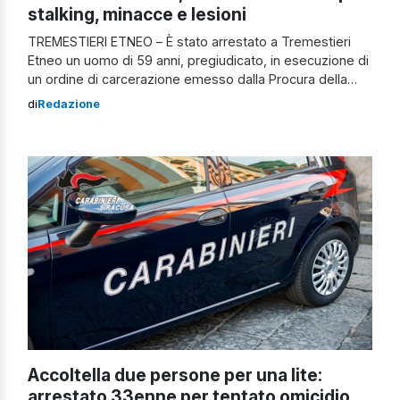
stalking, minacce e lesioni
TREMESTIERI ETNEO – È stato arrestato a Tremestieri
Etneo un uomo di 59 anni, pregiudicato, in esecuzione di
un ordine di carcerazione emesso dalla Procura della
Repubblica presso il Tribunale di Catania. L’uomo è stato
di
Redazione
riconosciuto colpevole di stalking, minacce aggravate,
lesioni personali, percosse e porto abusivo di armi da
taglio. Arrestato per stalking a […]
Accoltella due persone per una lite:
arrestato 33enne per tentato omicidio