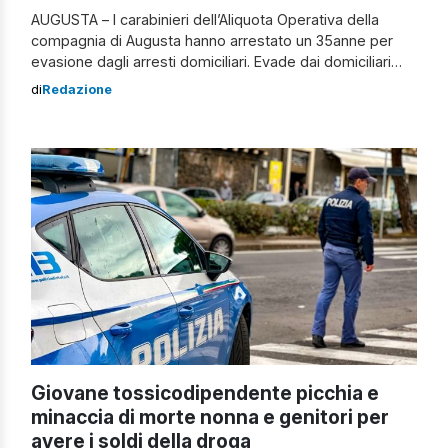
AUGUSTA – I carabinieri dell’Aliquota Operativa della
compagnia di Augusta hanno arrestato un 35anne per
evasione dagli arresti domiciliari. Evade dai domiciliari
L’uomo è stato arrestato lo scorso agosto e posto ai
di
Redazione
domiciliari poiché gravemente indiziato per resistenza a
Pubblico Ufficiale e lesioni personali commessi nel
capoluogo etneo, ma è risultato assente al controllo dei
[…]
Giovane tossicodipendente picchia e
minaccia di morte nonna e genitori per
avere i soldi della droga