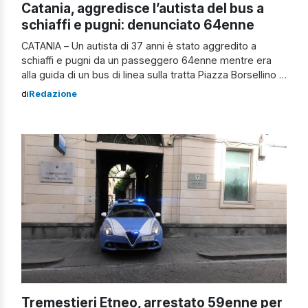
Catania, aggredisce l’autista del bus a
schiaffi e pugni: denunciato 64enne
CATANIA – Un autista di 37 anni è stato aggredito a
schiaffi e pugni da un passeggero 64enne mentre era
alla guida di un bus di linea sulla tratta Piazza Borsellino –
Villaggio Sant’Agata. L’episodio è avvenuto in via
di
Redazione
Acquicella: la corsa è stata interrotta e sul posto sono
intervenute le Volanti della Questura dopo […]
Tremestieri Etneo, arrestato 59enne per