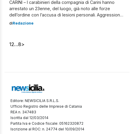
CARINI – I carabinieri della compagnia di Carini hanno
arrestato un 23enne, del luogo, già noto alle forze
dell’ordine con l’accusa di lesioni personali. Aggressione
alla Guardia Medica di Carini I militari del Nucleo
di
Redazione
Radiomobile, su indicazione della Centrale Operativa,
sono intervenuti nella guardia medica – Punto Territoriale
d’emergenza – di piazza san Francesco perché […]
1
2
…
8
>
Editore: NEWSICILIA S.R.L.S.
Ufficio Registro delle Imprese di Catania
REA n. 347483
Iscritta dal 12/03/2014
Partita Iva e Codice fiscale: 05162320872
Iscrizione al ROC: n. 24774 del 10/09/2014