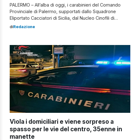
PALERMO – All’alba di oggi, i carabinieri del Comando
Provinciale di Palermo, supportati dallo Squadrone
Eliportato Cacciatori di Sicilia, dal Nucleo Cinofili di
Palermo – Villagrazia, e con il sostegno aereo del 9°
di
Redazione
Nucleo Elicotteri, hanno messo in atto 19 provvedimenti
cautelari emessi dal giudice per le indagini preliminari del
Tribunale di Palermo, su iniziativa […]
Vìola i domiciliari e viene sorpreso a
spasso per le vie del centro, 35enne in
manette