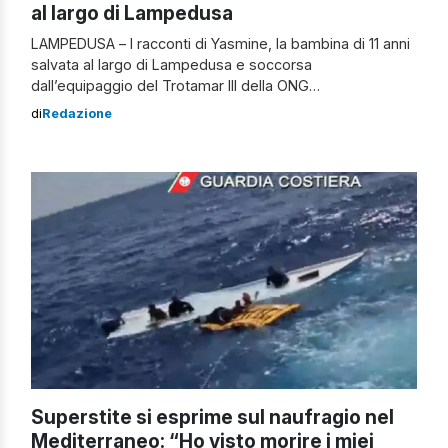
al largo di Lampedusa
LAMPEDUSA – I racconti di Yasmine, la bambina di 11 anni
salvata al largo di Lampedusa e soccorsa
dall’equipaggio del Trotamar III della ONG
CompassCollective, sono oggetto di approfondimenti.
di
Redazione
Secondo quanto emerge dai referti medici stilati al
poliambulatorio, ci sarebbero discrepanze tra le sue
dichiarazioni e i dati oggettivi raccolti dai sanitari.
Yasmine non è […]
Superstite si esprime sul naufragio nel
Mediterraneo: “Ho visto morire i miei