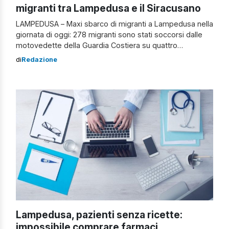
migranti tra Lampedusa e il Siracusano
LAMPEDUSA – Maxi sbarco di migranti a Lampedusa nella
giornata di oggi: 278 migranti sono stati soccorsi dalle
motovedette della Guardia Costiera su quattro
imbarcazioni. Con questi arrivi, salgono a 13 le operazioni
di
Redazione
di sbarco dalla mezzanotte, per un totale di 634
persone, tra cui 9 minorenni e 26 donne, sulla maggiore
delle Pelagie. A questi […]
Lampedusa, pazienti senza ricette:
impossibile comprare farmaci