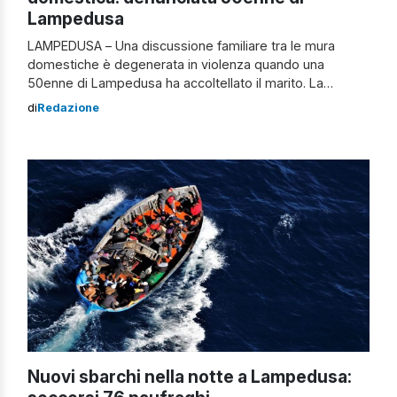
Lampedusa
LAMPEDUSA – Una discussione familiare tra le mura
domestiche è degenerata in violenza quando una
50enne di Lampedusa ha accoltellato il marito. La
dinamica dei fatti Secondo una prima ricostruzione, tra
di
Redazione
marito e moglie sarebbe scoppiata una lite, che dalle
parole è presto passata ai fatti. La donna avrebbe
colpito il coniuge con diversi fendenti. […]
Nuovi sbarchi nella notte a Lampedusa: