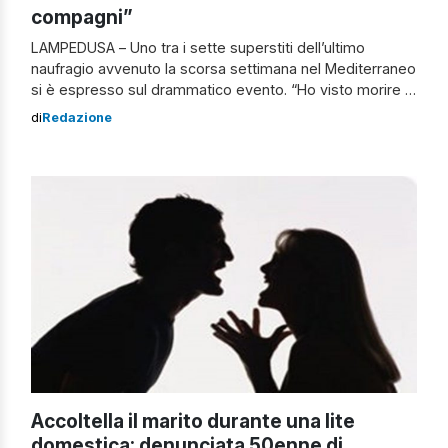
compagni”
LAMPEDUSA – Uno tra i sette superstiti dell’ultimo
naufragio avvenuto la scorsa settimana nel Mediterraneo
si è espresso sul drammatico evento. “Ho visto morire i
miei compagni” L’uomo, un giovane siriano, ha affermato:
di
Redazione
“Sono rimasto aggrappato tre giorni a quella barca, in
mezzo al mare con le onde che, a mano a mano, si
portavano via […]
Accoltella il marito durante una lite
domestica: denunciata 50enne di