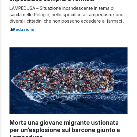
LAMPEDUSA – Situazione incandescente in tema di
sanità nelle Pelagie, nello specifico a Lampedusa: sono
diversi i cittadini che non possono accedere ai farmaci di
base. Il motivo? Il nuovo medico di base – Dionysios
di
Redazione
Liapis – può operare solo a Linosa e non ha più modo di
far arrivare le prescrizioni sull’isola. Allarme farmaci a […]
Morta una giovane migrante ustionata
per un’esplosione sul barcone giunto a