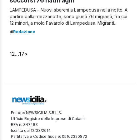
soccorsi 76 naufraghi
LAMPEDUSA – Nuovi sbarchi a Lampedusa nella notte. A
partire dalla mezzanotte, sono giunti 76 migranti, fra cui
12 minori, a molo Favarolo di Lampedusa. Migranti
provenienti dalla Libia Questi provengono da Egitto,
di
Redazione
Etiopia e Siria; dopo aver pagato 6mila euro per la
traversata, hanno viaggiato su un barcone di 12 metri
partito da Sabratah, in […]
1
2
…
17
>
Editore: NEWSICILIA S.R.L.S.
Ufficio Registro delle Imprese di Catania
REA n. 347483
Iscritta dal 12/03/2014
Partita Iva e Codice fiscale: 05162320872