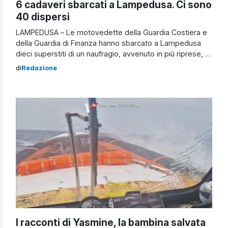
6 cadaveri sbarcati a Lampedusa. Ci sono
40 dispersi
LAMPEDUSA – Le motovedette della Guardia Costiera e
della Guardia di Finanza hanno sbarcato a Lampedusa
dieci superstiti di un naufragio, avvenuto in più riprese, e
sei cadaveri. Il salvataggio è avvenuto al largo
di
Redazione
dell’isolotto di Lampione, dove i militari hanno soccorso
un gommone semi affondato con a bordo sei uomini e
quattro donne. La […]
I racconti di Yasmine, la bambina salvata