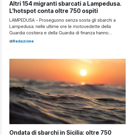
Altri 154 migranti sbarcati a Lampedusa.
L’hotspot conta oltre 750 ospiti
LAMPEDUSA – Proseguono senza sosta gli sbarchi a
Lampedusa: nelle ultime ore le motovedette della
Guardia costiera e della Guardia di finanza hanno
soccorso diverse imbarcazioni. Sbarco di migranti nella
di
Redazione
note a Lampedusa Sono 65 i migranti provenienti da
Bangladesh, Egitto e Pakistan, a bordo di un barcone
lungo 12 metri intercettato dalle Fiamme Gialle. Questi
[…]
Ondata di sbarchi in Sicilia: oltre 750