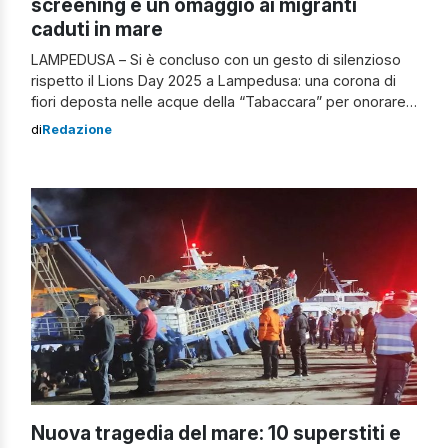
screening e un omaggio ai migranti
caduti in mare
LAMPEDUSA – Si è concluso con un gesto di silenzioso
rispetto il Lions Day 2025 a Lampedusa: una corona di
fiori deposta nelle acque della “Tabaccara” per onorare
la memoria dei migranti vittime dei naufragi nel
di
Redazione
Mediterraneo. A compiere il gesto è stato il Governatore
del Distretto Lions 108Yb Sicilia, Mario Palmisciano,
suggellando un fine […]
Nuova tragedia del mare: 10 superstiti e