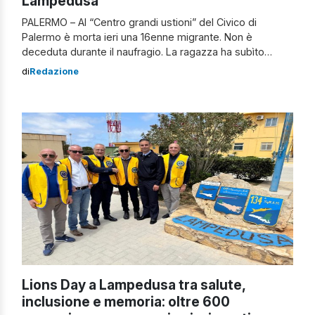
Lampedusa
PALERMO – Al “Centro grandi ustioni” del Civico di
Palermo è morta ieri una 16enne migrante. Non è
deceduta durante il naufragio. La ragazza ha subìto
violenze e privazioni indicibili in Libia, dove ha vissuto un
di
Redazione
anno e mezzo prima di aver raggiunto Lampedusa. La
migrante 16enne morta a Palermo La sedicenne era sola:
in […]
Lions Day a Lampedusa tra salute,
inclusione e memoria: oltre 600