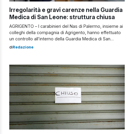
Irregolarità e gravi carenze nella Guardia
Medica di San Leone: struttura chiusa
AGRIGENTO – I carabinieri del Nas di Palermo, insieme ai
colleghi della compagnia di Agrigento, hanno effettuato
un controllo all’interno della Guardia Medica di San
Leone, unico presidio e punto di riferimento sanitario per
di
Redazione
l’intero quartiere balneare agrigentino, riscontrando
diverse irregolarità. Al termine dell’ispezione il direttore
del distretto sanitario dell’Asp ha emesso un
provvedimento di […]