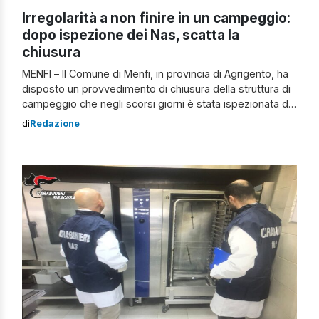
Irregolarità a non finire in un campeggio:
dopo ispezione dei Nas, scatta la
chiusura
MENFI – Il Comune di Menfi, in provincia di Agrigento, ha
disposto un provvedimento di chiusura della struttura di
campeggio che negli scorsi giorni è stata ispezionata dai
carabinieri del Nas. I militari dell’Arma, a margine di un
di
Redazione
controllo, hanno riscontrato irregolarità per quanto
riguarda il mancato aggiornamento della registrazione
sanitaria dei locali e per […]