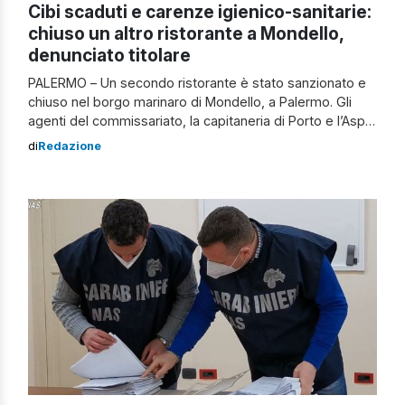
Cibi scaduti e carenze igienico-sanitarie:
chiuso un altro ristorante a Mondello,
denunciato titolare
PALERMO – Un secondo ristorante è stato sanzionato e
chiuso nel borgo marinaro di Mondello, a Palermo. Gli
agenti del commissariato, la capitaneria di Porto e l’Asp
hanno riscontrato numerose irregolarità. Nel corso dei
di
Redazione
controlli sono emerse carenze igienico sanitarie,
strutturali e difformità planimetriche con le attuali
autorizzazioni. Le stesse irregolarità erano già state
riscontrate […]