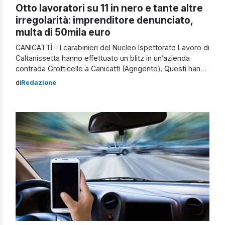
Otto lavoratori su 11 in nero e tante altre
irregolarità: imprenditore denunciato,
multa di 50mila euro
CANICATTÌ – I carabinieri del Nucleo Ispettorato Lavoro di
Caltanissetta hanno effettuato un blitz in un’azienda
contrada Grotticelle a Canicattì (Agrigento). Questi hanno
rilevato numerose irregolarità e ben otto lavoratori su
di
Redazione
undici erano impiegati in nero. Nei confronti
dell’imprenditore, un 56enne di Canicattì, è scattata la
denuncia e una maxi multa di 50mila euro. Sospesa […]