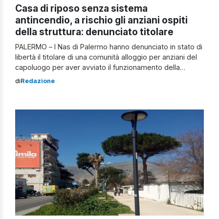
Casa di riposo senza sistema
antincendio, a rischio gli anziani ospiti
della struttura: denunciato titolare
PALERMO – I Nas di Palermo hanno denunciato in stato di
libertà il titolare di una comunità alloggio per anziani del
capoluogo per aver avviato il funzionamento della
struttura da diversi mesi senza aver mai predisposto un
di
Redazione
sistema antincendio. Accertata l’assenza di estintori e
sistemi di rilevazione fumi, nonché di altre misure di
prevenzione e […]