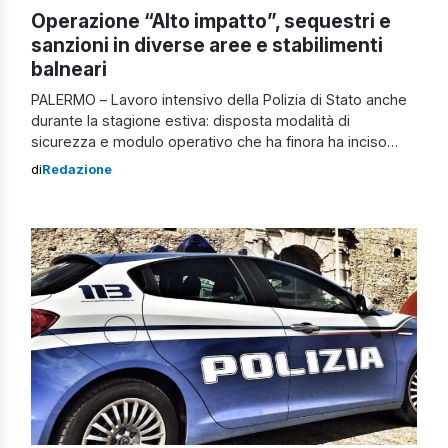
Operazione “Alto impatto”, sequestri e
sanzioni in diverse aree e stabilimenti
balneari
PALERMO – Lavoro intensivo della Polizia di Stato anche
durante la stagione estiva: disposta modalità di
sicurezza e modulo operativo che ha finora ha inciso
positivamente sul contenimento degli indici di sicurezza
di
Redazione
in quartieri a rischio o molto frequentati. Infatti, visto il
notevole afflusso di turisti e visitatori a Mondello, in
questi giorni, le Forze […]