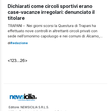
Dichiarati come circoli sportivi erano
case-vacanze irregolari: denunciato il
titolare
TRAPANI – Nei giorni scorsi la Questura di Trapani ha
effettuato nove controlli in altrettanti circoli privati con
sede nell’omonimo capoluogo e nei comuni di: Alcamo,
Mazara del Vallo e Santa Ninfa. Dalle verifiche sono
di
Redazione
emerse differenti irregolarità: in primo luogo, è scattata
la denuncia per un titolare di tre associazioni sportive
dilettantistiche per aver […]
<
1
2
3
…
26
>
Editore: NEWSICILIA S.R.L.S.