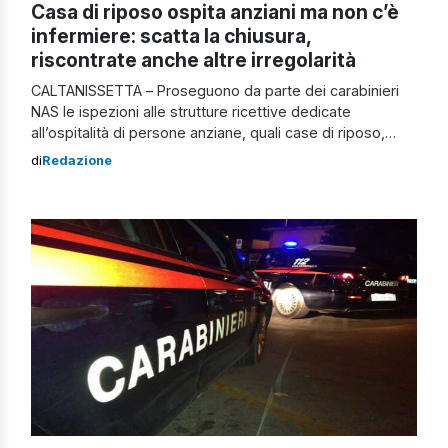
Casa di riposo ospita anziani ma non c’è
infermiere: scatta la chiusura,
riscontrate anche altre irregolarità
CALTANISSETTA – Proseguono da parte dei carabinieri
NAS le ispezioni alle strutture ricettive dedicate
all’ospitalità di persone anziane, quali case di riposo,
case famiglia e residenze socio assistenziali nella
di
Redazione
provincia Nissena. Dopo la chiusura della casa di riposo
abusiva di Gela, questa volta, nell’ambito dei controlli
svolti nel Comune di San Cataldo (Caltanissetta), è stata
[…]