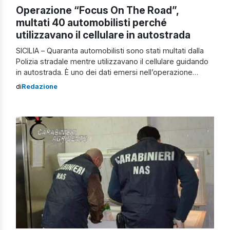
Operazione “Focus On The Road”,
multati 40 automobilisti perché
utilizzavano il cellulare in autostrada
SICILIA – Quaranta automobilisti sono stati multati dalla
Polizia stradale mentre utilizzavano il cellulare guidando
in autostrada. È uno dei dati emersi nell’operazione
“Focus On The Road” promossa dal Roadpol European
di
Redazione
Roadsv Policing Network, che si è svolta dall’16 al 22
settembre sulle strade del Compartimento Polizia
stradale “Sicilia Occidentale”. Roadpolpol è una rete di
[…]