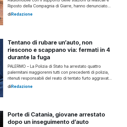
Riposto della Compagnia di Giarre, hanno denunciato
perché ritenuti gravemente indiziati di furto aggravato
di
Redazione
in concorso due rispostesi di 45 anni e 26 anni,
quest’ultimo deferito altresì anche per essersi posto
alla guida di un veicolo privo di […]
Tentano di rubare un’auto, non
riescono e scappano via: fermati in 4
durante la fuga
PALERMO – La Polizia di Stato ha arrestato quattro
palermitani maggiorenni tutti con precedenti di polizia,
ritenuti responsabili del reato di tentato furto aggravato
in concorso. In questo caso l’intervento immediato e
di
Redazione
tempestivo degli agenti ha impedito che un delitto
contro il patrimonio fosse portato a termine. Sabato
notte, intorno alle ore 1,30, la Sala Operativa […]
Porte di Catania, giovane arrestato
dopo un inseguimento d’auto