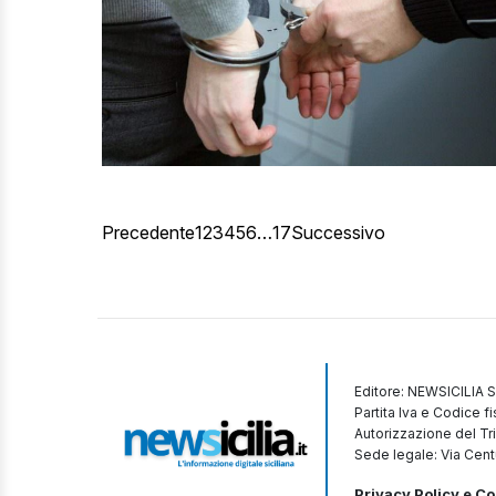
Precedente
1
2
3
4
5
6
…
17
Successivo
Editore: NEWSICILIA S
Partita Iva e Codice 
Autorizzazione del Tr
Sede legale: Via Cent
Privacy Policy e Co