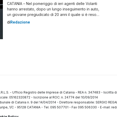
CATANIA – Nel pomeriggio di ieri agenti delle Volanti
hanno arrestato, dopo un lungo inseguimento in auto,
un giovane pregiudicato di 20 anni il quale si è reso
responsabile dei reati di resistenza a pubblico ufficiale,
di
Redazione
ricettazione e porto di arnesi atti allo scasso.
L’intervento è partito da una segnalazione giunta dal
personale addetto alla […]
.R.L.S.
-
Ufficio Registro delle Imprese di Catania
-
REA n. 347483
-
Iscritta 
fiscale: 05162320872
-
Iscrizione al ROC: n. 24774 del 10/09/2014
ibunale di Catania n. 9 del 14/04/2014
-
Direttore responsabile: SERGIO RE
uripe, 1/C
-
95128 CATANIA
-
Tel. 095 507701 - Fax 095 506330
-
E-mail: red
okie Policy