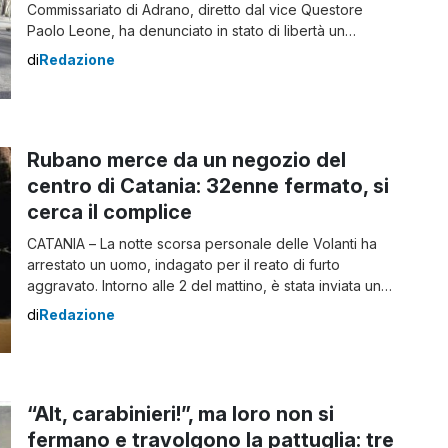
Commissariato di Adrano, diretto dal vice Questore
Paolo Leone, ha denunciato in stato di libertà un
ragazzo di 22 anni, indagato dei reati di furto
di
Redazione
aggravato, resistenza e lesioni a Pubblico Ufficiale,
minacce e guida in stato di ebbrezza e sotto l’influenza
di sostanze psicotrope. La notte […]
Rubano merce da un negozio del
centro di Catania: 32enne fermato, si
cerca il complice
CATANIA – La notte scorsa personale delle Volanti ha
arrestato un uomo, indagato per il reato di furto
aggravato. Intorno alle 2 del mattino, è stata inviata una
Volante in un negozio del centro, dove era stato
di
Redazione
segnalato un furto in atto ad opera di due individui.
Giunti sul posto, gli operatori hanno notato un uomo […]
“Alt, carabinieri!”, ma loro non si
fermano e travolgono la pattuglia: tre