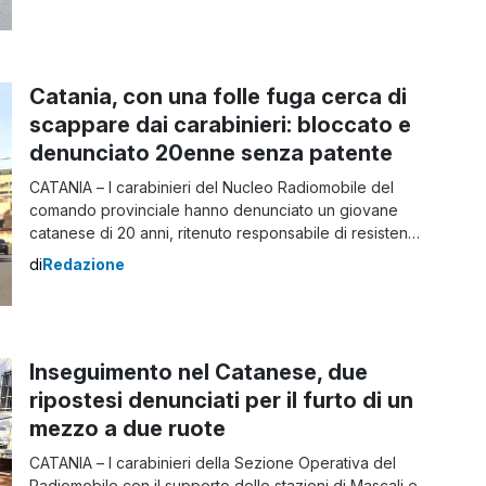
impegnati nell’ordinario servizio di controllo del
territorio, sono stati inviati in via San Pietro Clarenza,
dove era stato segnalato un furto in atto all’interno di
[…]
Catania, con una folle fuga cerca di
scappare dai carabinieri: bloccato e
denunciato 20enne senza patente
CATANIA – I carabinieri del Nucleo Radiomobile del
comando provinciale hanno denunciato un giovane
catanese di 20 anni, ritenuto responsabile di resistenza
a pubblico ufficiale. L’equipaggio della Radiomobile, nel
di
Redazione
corso di un servizio di perlustrazione nel centro
cittadino ha notato il passaggio di una Toyota Yaris
che, a gran velocità, percorreva via Giacomo Leopardi.
I militari […]
Inseguimento nel Catanese, due
ripostesi denunciati per il furto di un
mezzo a due ruote
CATANIA – I carabinieri della Sezione Operativa del
Radiomobile con il supporto delle stazioni di Mascali e