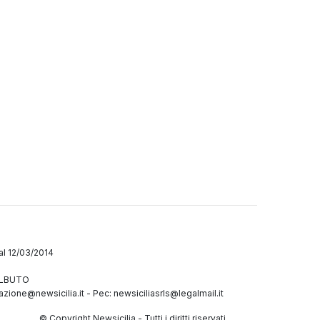
dal 12/03/2014
GALBUTO
azione@newsicilia.it
-
Pec: newsiciliasrls@legalmail.it
© Copyright Newsicilia - Tutti i diritti riservati