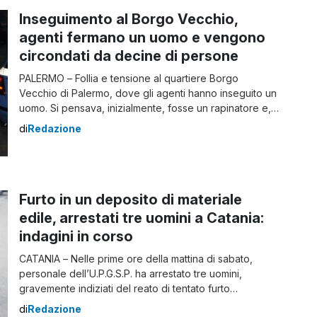
raccolta della […]
Inseguimento al Borgo Vecchio,
agenti fermano un uomo e vengono
circondati da decine di persone
PALERMO – Follia e tensione al quartiere Borgo
Vecchio di Palermo, dove gli agenti hanno inseguito un
uomo. Si pensava, inizialmente, fosse un rapinatore e,
invece, fuggiva perché aveva con sé della sostanza
di
Redazione
stupefacente. In via Archimede la polizia ha bloccato
un uomo a bordo di uno scooter, che sarebbe poi
fuggito dando vita a […]
Furto in un deposito di materiale
edile, arrestati tre uomini a Catania:
indagini in corso
CATANIA – Nelle prime ore della mattina di sabato,
personale dell’U.P.G.S.P. ha arrestato tre uomini,
gravemente indiziati del reato di tentato furto
aggravato in concorso. Intorno alle 5, diversi equipaggi
di
Redazione