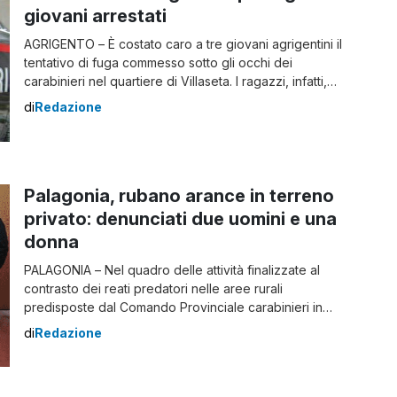
giovani arrestati
AGRIGENTO – È costato caro a tre giovani agrigentini il
tentativo di fuga commesso sotto gli occhi dei
carabinieri nel quartiere di Villaseta. I ragazzi, infatti,
non si sono fermati al posto di blocco che era stato
di
Redazione
ordinato da una pattuglia di militari e sono fuggiti,
credendo di fare perdere le loro tracce. È nato […]
Palagonia, rubano arance in terreno
privato: denunciati due uomini e una
donna
PALAGONIA – Nel quadro delle attività finalizzate al
contrasto dei reati predatori nelle aree rurali
predisposte dal Comando Provinciale carabinieri in
linea con le direttive strategiche della Prefettura, i
di
Redazione
militari della Compagnia di Palagonia, in provincia di
Catania, hanno intensificato il numero dei servizi
preventivi di controllo in concomitanza con il periodo di