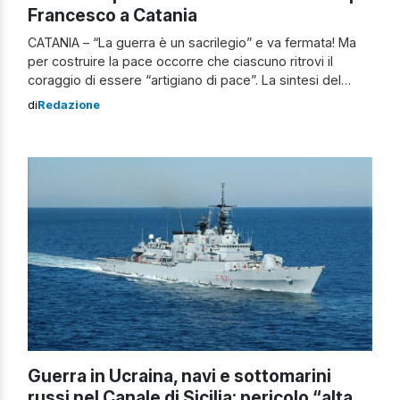
Francesco a Catania
CATANIA – “La guerra è un sacrilegio” e va fermata! Ma
per costruire la pace occorre che ciascuno ritrovi il
coraggio di essere “artigiano di pace”. La sintesi del
titolo del libro che raccoglie, sotto la firma di Papa
di
Redazione
Francesco, i recenti interventi del pontefice sulla guerra
in Ucraina, chiede con forza la fine del […]
Guerra in Ucraina, navi e sottomarini
russi nel Canale di Sicilia: pericolo “alta