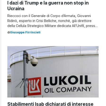
I dazi di Trump e la guerra non stop in
Ucraina
Rieccoci con il Generale di Corpo d’Armata, Giovanni
Ridinò, esperto in Crisi Belliche, nonché, già direttore
della Cellula Strategico Militare dedicata All’Unifil, presso
le Nazioni Unite, in New York, con cui riprendiamo il
di
Giuseppe Firrincieli
nostro dialogo per capire l’evoluzione di una guerra
assurda, per questi tempi, nell’Europa del Nord e che sta
coinvolgendo l’intero vecchio Continente, […]
Stabilimenti Isab dichiarati di interesse