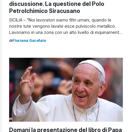
discussione. La questione del Polo
Petrolchimico Siracusano
SICILIA – “Noi lavoratori siamo filtri umani, quando le
nostre tute vengono lavate esce pulviscolo metallico.
Lavoriamo in una zona con un alto livello di inquinamento,
quelle particelle metalliche le respiriamo” a parlare ai
di
Floriana Garofalo
nostri microfoni è un dipendente della Lukoil, che
preferisce mantenere l’anonimato. Lavora nella zona
industriale da circa 25 anni e afferma: […]
Domani la presentazione del libro di Papa