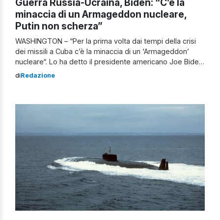
Guerra Russia-Ucraina, Biden: “C’è la
minaccia di un Armageddon nucleare,
Putin non scherza”
WASHINGTON – “Per la prima volta dai tempi della crisi
dei missili a Cuba c’è la minaccia di un ‘Armageddon’
nucleare“. Lo ha detto il presidente americano Joe Biden
parlando ad un evento elettorale a New York, un incontro
di
Redazione
per una raccolta fondi per il partito democratico ospitato
nella residenza di James Murdoch, uno dei […]