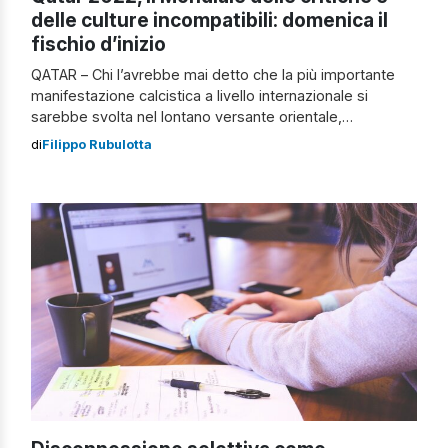
delle culture incompatibili: domenica il
fischio d’inizio
QATAR – Chi l’avrebbe mai detto che la più importante
manifestazione calcistica a livello internazionale si
sarebbe svolta nel lontano versante orientale,
precisamente in Qatar. È ormai cosa nota che gli aspetti
di
Filippo Rubulotta
extra-sportivi sono diventati prioritari facendo venir
meno le richieste da parte degli spettatori, principio
attivo nel concetto di grande business aziendale quale è
[…]