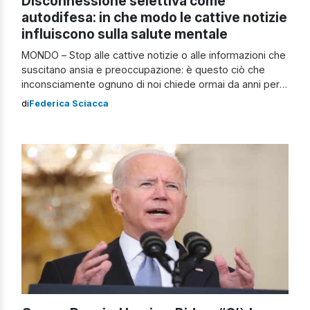
Disconnessione selettiva come
autodifesa: in che modo le cattive notizie
influiscono sulla salute mentale
MONDO – Stop alle cattive notizie o alle informazioni che
suscitano ansia e preoccupazione: è questo ciò che
inconsciamente ognuno di noi chiede ormai da anni per
tutelare la propria salute mentale, che tra pandemia,
di
Federica Sciacca
guerre e crisi a livello globale, viene costantemente
messa a dura prova. Ogni giorno il nostro cervello riceve
un’incredibile quantità […]