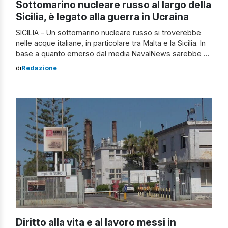
Sottomarino nucleare russo al largo della
Sicilia, è legato alla guerra in Ucraina
SICILIA – Un sottomarino nucleare russo si troverebbe
nelle acque italiane, in particolare tra Malta e la Sicilia. In
base a quanto emerso dal media NavalNews sarebbe un
sottomarino d’attacco, dotato di missili da crociera. Al
di
Redazione
momento non si sa da quanto tempo si trovi nelle acque
italiane, ma si ipotizza che potrebbe essere stato
dislocato […]
Diritto alla vita e al lavoro messi in