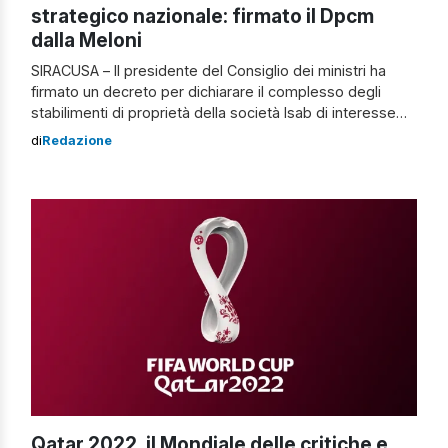
strategico nazionale: firmato il Dpcm
dalla Meloni
SIRACUSA – Il presidente del Consiglio dei ministri ha
firmato un decreto per dichiarare il complesso degli
stabilimenti di proprietà della società Isab di interesse
strategico nazionale. La decisione è stata presa su
di
Redazione
proposta del Ministero delle Imprese e del Made in Italy
in collaborazione con il ministro dell’Ambiente e della
Sicurezza Energetica. Il decreto […]
Qatar 2022, il Mondiale delle critiche e