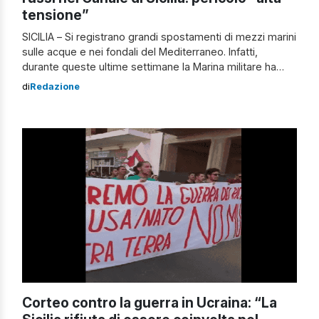
tensione”
SICILIA – Si registrano grandi spostamenti di mezzi marini
sulle acque e nei fondali del Mediterraneo. Infatti,
durante queste ultime settimane la Marina militare ha
evidenziato nelle acque italiane lo spostamento di rotta
di
Redazione
di 18 navi da guerra russe e due sottomarini. Si tratta,
dunque, di una situazione da non sottovalutare e da
tenere sotto controllo […]
Corteo contro la guerra in Ucraina: “La