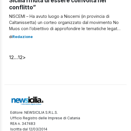
Sicilia rifiuta di essere coinvolta nel
conflitto”
NISCEMI – Ha avuto luogo a Niscemi (in provincia di
Caltanissetta) un corteo organizzato dal movimento No
Muos con l’obiettivo di approfondire le tematiche legate
alla guerra in Ucraina. Gli organizzatori hanno spiegato il
di
Redazione
motivo della manifestazione: “L’escalation bellica in
Ucraina ha riportato la guerra, e i dispositivi utilizzati per
combatterla, al centro del nostro quotidiano“. […]
1
2
…
12
>
Editore: NEWSICILIA S.R.L.S.
Ufficio Registro delle Imprese di Catania
REA n. 347483
Iscritta dal 12/03/2014