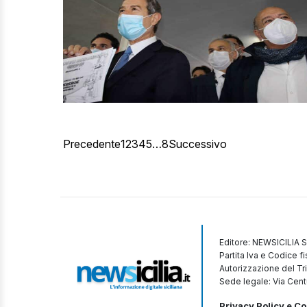
Precedente
1
2
3
4
5
…
8
Successivo
Editore: NEWSICILIA S
Partita Iva e Codice 
Autorizzazione del Tr
Sede legale: Via Cent
Privacy Policy e Co