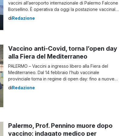
vaccini all’aeroporto internazionale di Palermo Falcone
Borsellino. È operativa da oggi la postazione vaccinale
all’area check-in C della sala arrivi. Tra stamattina e
di
Redazione
oggi pomeriggio un’équipe di medici, infermieri e
personale amministrativo della Fiera del Mediterraneo
ha eseguito somministrazioni di vaccino anti-Covid a
un’utenza varia: lavoratori […]
Vaccino anti-Covid, torna l’open day
alla Fiera del Mediterraneo
PALERMO – Vaccini a ingresso libero alla Fiera del
Mediterraneo. Dal 14 febbraio l’hub vaccinale
provinciale torna in regime di open day: fino a nuove
disposizioni non sarà necessaria la prenotazione per
di
Redazione
effettuare prima, seconda o terza dose di vaccino anti-
Covid. La nuova regola è valida per gli utenti di tutte le
età. Gli orari […]
Palermo, Prof. Pennino muore dopo
vaccino: indagato medico per