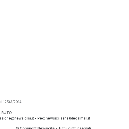
dal 12/03/2014
GALBUTO
azione@newsicilia.it
-
Pec: newsiciliasrls@legalmail.it
© Copyright Newsicilia - Tutti i diritti riservati