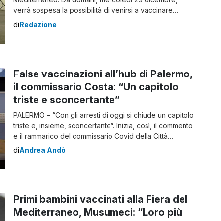
verrà sospesa la possibilità di venirsi a vaccinare
all’hub senza prenotazione per l’utenza del padiglione
di
Redazione
20 (dai 12 anni compiuti in su). I bambini dai 5 agli 11
anni, invece, potranno continuare a recarsi al
padiglione pediatrico dell’hub […]
False vaccinazioni all’hub di Palermo,
il commissario Costa: “Un capitolo
triste e sconcertante”
PALERMO – “Con gli arresti di oggi si chiude un capitolo
triste e, insieme, sconcertante“. Inizia, così, il commento
e il rammarico del commissario Covid della Città
metropolitana di Palermo, Renato Costa, in merito
di
Andrea Andò
all’indagine su alcuni episodi di falsa vaccinazione
all’hub della Fiera del Mediterraneo che ha visto
l’arresto di 3 soggetti, tra i quali […]
Primi bambini vaccinati alla Fiera del
Mediterraneo, Musumeci: “Loro più