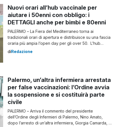
Costa, a seguito dell’aggressione a un […]
Nuovi orari all’hub vaccinale per
aiutare i 50enni con obbligo: i
DETTAGLI anche per bimbi e 80enni
PALERMO – La Fiera del Mediterraneo torna ai
tradizionali orari di apertura e distribuisce su una fascia
oraria più ampia l’open day per gli over 50. L’hub
vaccinale provinciale di Palermo, da domani, martedì
di
Redazione
25 gennaio, resterà aperto dalle 9 alle 19, con
possibilità, per i cittadini ultracinquantenni, di
presentarsi anche senza prenotazione quando
vorranno (sempre […]
Palermo, un’altra infermiera arrestata
per false vaccinazioni: l’Ordine avvia
la sospensione e si costituirà parte
civile
PALERMO – Arriva il commento del presidente
dell’Ordine degli Infermieri di Palermo, Nino Amato,
dopo l’arresto di un’altra infermiera, Giorgia Camarda, in