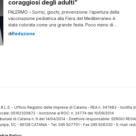
coraggiosi degli adulti”
PALERMO – Sorrisi, giochi, prevenzione: l’apertura della
vaccinazione pediatrica alla Fiera del Mediterraneo è
stata colorata come una grande festa. Poco meno di un
centinaio i piccoli dai 5 agli 11 anni venuti stamattina
di
Redazione
all’hub per vaccinarsi e inaugurare la campagna di
immunizzazione formato bambini. Entro la fine della
giornata se ne attendono 150; 500 […]
.R.L.S.
-
Ufficio Registro delle Imprese di Catania
-
REA n. 347483
-
Iscritta 
fiscale: 05162320872
-
Iscrizione al ROC: n. 24774 del 10/09/2014
ibunale di Catania n. 9 del 14/04/2014
-
Direttore responsabile: SERGIO RE
uripe, 1/C
-
95128 CATANIA
-
Tel. 095 507701 - Fax 095 506330
-
E-mail: red
okie Policy