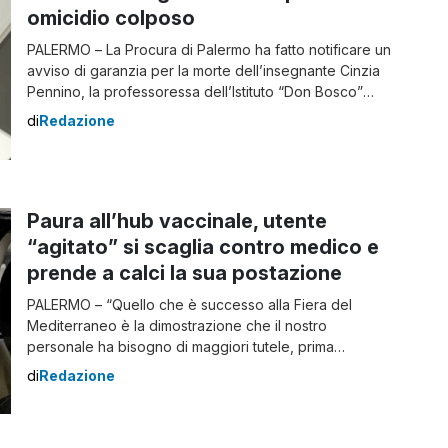
omicidio colposo
PALERMO – La Procura di Palermo ha fatto notificare un
avviso di garanzia per la morte dell’insegnante Cinzia
Pennino, la professoressa dell’Istituto “Don Bosco”
morta il 28 marzo 2021, a 17 giorni dalla
di
Redazione
somministrazione della prima dose del vaccino
AstraZeneca. Il provvedimento è stato notificato al
medico vaccinatore Vincenzo Fazio che è indagato
per omicidio […]
Paura all’hub vaccinale, utente
“agitato” si scaglia contro medico e
prende a calci la sua postazione
PALERMO – “Quello che è successo alla Fiera del
Mediterraneo è la dimostrazione che il nostro
personale ha bisogno di maggiori tutele, prima
possibile. Diversamente, sarà veramente difficile
di
Redazione
continuare a garantire tutti i servizi che offriamo
quotidianamente“. È quanto dichiara il commissario
Covid della città metropolitana di Palermo, Renato