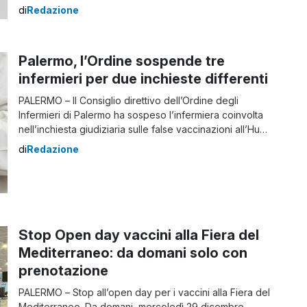
servizio all’hub vaccinale della Fiera del Mediterraneo
di
Redazione
che avrebbe eseguito false vaccinazioni. Insieme a lei
anche l’infermiera Anna Maria Lo Brano, arrestata a fine
dicembre scorso, che avrebbe confessato di aver
Palermo, l’Ordine sospende tre
agito in […]
infermieri per due inchieste differenti
PALERMO – Il Consiglio direttivo dell’Ordine degli
Infermieri di Palermo ha sospeso l’infermiera coinvolta
nell’inchiesta giudiziaria sulle false vaccinazioni all’Hub
della Fiera del Mediterraneo e i due infermieri coinvolti
di
Redazione
nell’inchiesta giudiziaria sui maltrattamenti e le torture
inflitte nella casa di cura di Castelbuono. “Abbiamo
seguito la tempistica e l’iter previsti per legge –
commenta il presidente […]
Stop Open day vaccini alla Fiera del
Mediterraneo: da domani solo con
prenotazione
PALERMO – Stop all’open day per i vaccini alla Fiera del
Mediterraneo. Da domani, mercoledì 29 dicembre,