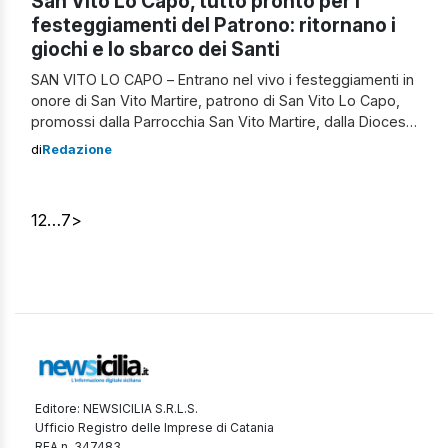
San Vito Lo Capo, tutto pronto per i
festeggiamenti del Patrono: ritornano i
giochi e lo sbarco dei Santi
SAN VITO LO CAPO – Entrano nel vivo i festeggiamenti in
onore di San Vito Martire, patrono di San Vito Lo Capo,
promossi dalla Parrocchia San Vito Martire, dalla Diocesi
di Trapani e dal Comune di San Vito Lo Capo. Domani,
di
Redazione
lunedì 13 giugno, alle ore 19,30 in piazza Santuario, si
svolgeranno i tradizionali giochi di […]
1
2
…
7
>
Editore: NEWSICILIA S.R.L.S.
Ufficio Registro delle Imprese di Catania
REA n. 347483