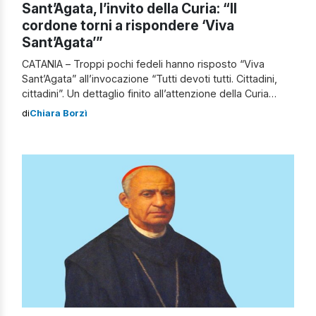
Sant’Agata, l’invito della Curia: “Il
cordone torni a rispondere ‘Viva
Sant’Agata’”
CATANIA – Troppi pochi fedeli hanno risposto “Viva
Sant’Agata” all’invocazione “Tutti devoti tutti. Cittadini,
cittadini”. Un dettaglio finito all’attenzione della Curia
catanese che ora a tutte le intenzioni di manifestare il
di
Chiara Borzì
proprio impegno perchè i devoti tornino ad esaltare il
nome della patrona di Catania durante i festeggiamenti.
“Da questo punto di vista, il […]