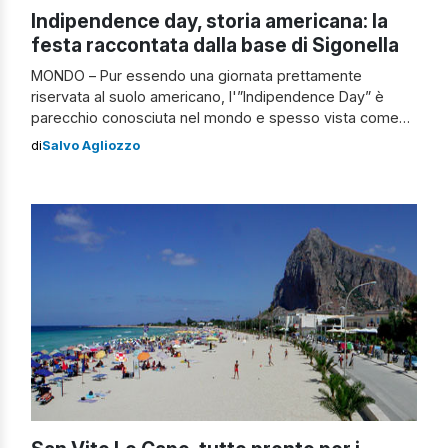
Indipendence day, storia americana: la
festa raccontata dalla base di Sigonella
MONDO – Pur essendo una giornata prettamente
riservata al suolo americano, l'”Indipendence Day” è
parecchio conosciuta nel mondo e spesso vista come
un’occasione per omaggiare uno dei più grandi Paesi al
di
Salvo Agliozzo
mondo, gli Stati Uniti. La particolarità dell’evento è anche
il forte patriottismo che lega gli americani nel celebrare
questi festeggiamenti anche grazie alla storia […]