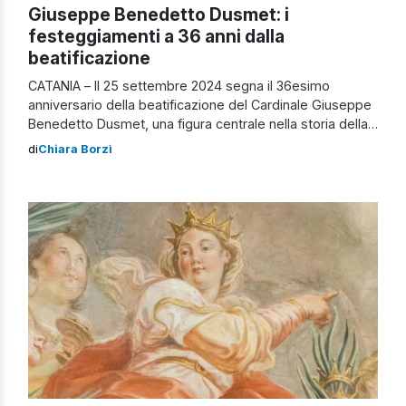
Giuseppe Benedetto Dusmet: i
festeggiamenti a 36 anni dalla
beatificazione
CATANIA – Il 25 settembre 2024 segna il 36esimo
anniversario della beatificazione del Cardinale Giuseppe
Benedetto Dusmet, una figura centrale nella storia della
Chiesa siciliana. Beatificato da Papa Giovanni Paolo II nel
di
Chiara Borzì
1988, Dusmet è ricordato soprattutto per la sua
straordinaria carità verso i poveri e il suo impegno a
favore della città di Catania, […]