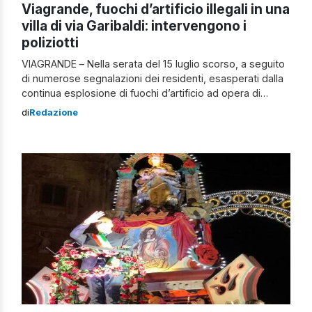
Viagrande, fuochi d’artificio illegali in una
villa di via Garibaldi: intervengono i
poliziotti
VIAGRANDE – Nella serata del 15 luglio scorso, a seguito
di numerose segnalazioni dei residenti, esasperati dalla
continua esplosione di fuochi d’artificio ad opera di
alcune attività che organizzano festeggiamenti per vari
di
Redazione
eventi, il Commissariato di Acireale, è intervenuto a
Viagrande (CT) in una villa sita in via Garibaldi, ove si
registrava con maggiore frequenza […]