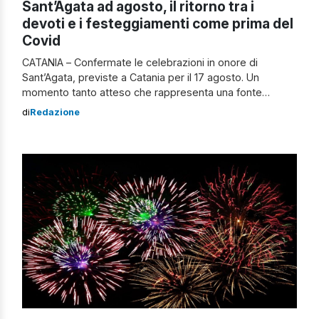
Sant’Agata ad agosto, il ritorno tra i
devoti e i festeggiamenti come prima del
Covid
CATANIA – Confermate le celebrazioni in onore di
Sant’Agata, previste a Catania per il 17 agosto. Un
momento tanto atteso che rappresenta una fonte
indiscussa di gioia per i devoti che finalmente vedranno
di
Redazione
la Santa Patrona di Catania uscire dalla Cattedrale. A
comunicarlo è la diocesi etnea attraverso una nota
ufficiale: “Si rende noto che la […]