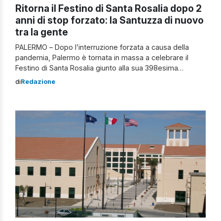
Ritorna il Festino di Santa Rosalia dopo 2
anni di stop forzato: la Santuzza di nuovo
tra la gente
PALERMO – Dopo l’interruzione forzata a causa della
pandemia, Palermo è tornata in massa a celebrare il
Festino di Santa Rosalia giunto alla sua 398esima
edizione. Pochissime mascherine in giro nonostante
di
Redazione
l’impennata dei contagi e l’invito del sindaco Roberto
Lagalla a usare tutte le precauzioni. Tantissimi i
palermitani che hanno assistito alla sfilata del carro […]