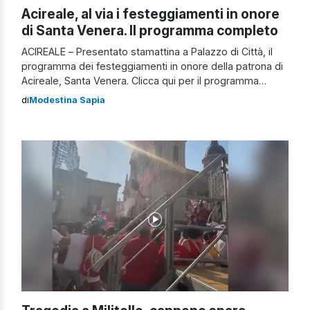
Acireale, al via i festeggiamenti in onore
di Santa Venera. Il programma completo
ACIREALE – Presentato stamattina a Palazzo di Città, il
programma dei festeggiamenti in onore della patrona di
Acireale, Santa Venera. Clicca qui per il programma
completo Tali festeggiamenti, con le relative
di
Modestina Sapia
celebrazioni partiranno ufficialmente stasera, alle ore 19,
con il tradizionale corteo per il tipico omaggio dell’offerta
della cera, che si muoverà da Palazzo di […]