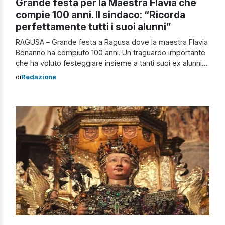
Grande festa per la Maestra Flavia che
compie 100 anni. Il sindaco: “Ricorda
perfettamente tutti i suoi alunni”
RAGUSA – Grande festa a Ragusa dove la maestra Flavia
Bonanno ha compiuto 100 anni. Un traguardo importante
che ha voluto festeggiare insieme a tanti suoi ex alunni
che le sono rimasti nel cuore. Per l’occasione ha anche
di
Redazione
ricevuto una targa dal sindaco Peppe Cassì presente per
il grande giorno. “Per molti lei è la […]