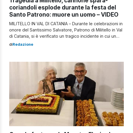
Tragedia a Militello, cannone spara-
coriandoli esplode durante la festa del
Santo Patrono: muore un uomo – VIDEO
MILITELLO IN VAL DI CATANIA – Durante le celebrazioni in
onore del Santissimo Salvatore, Patrono di Militello in Val
di Catania, si è verificato un tragico incidente in cui un
uomo ha perso la vita e sua moglie è rimasta ferita. La
di
Redazione
coppia è stata colpita alla testa da un tubo spara
coriandoli posizionato all’uscita […]