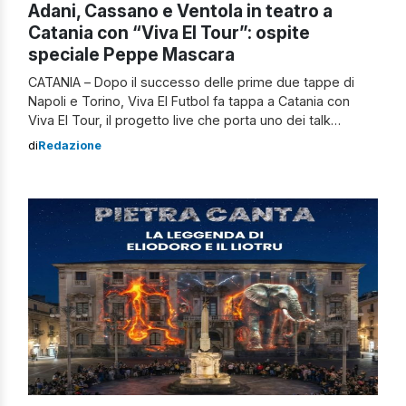
Adani, Cassano e Ventola in teatro a
Catania con “Viva El Tour”: ospite
speciale Peppe Mascara
CATANIA – Dopo il successo delle prime due tappe di
Napoli e Torino, Viva El Futbol fa tappa a Catania con
Viva El Tour, il progetto live che porta uno dei talk
sportivi più seguiti del web direttamente a teatro.
di
Redazione
L’appuntamento è fissato per lunedì 12 gennaio 2026 sul
palco del Teatro Metropolitan, per una […]