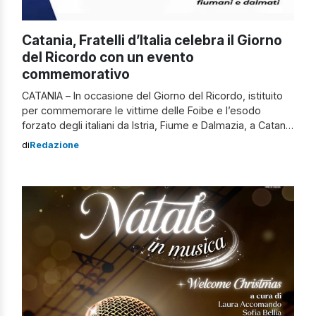
Catania, Fratelli d’Italia celebra il Giorno
del Ricordo con un evento
commemorativo
CATANIA – In occasione del Giorno del Ricordo, istituito
per commemorare le vittime delle Foibe e l’esodo
forzato degli italiani da Istria, Fiume e Dalmazia, a Catania
si terrà un’importante iniziativa. L’appuntamento è per il
di
Redazione
21 febbraio, presso Corso Sicilia 11, alle ore 18. L’evento è
organizzato da Fratelli d’Italia e vedrà la partecipazione
di […]