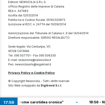
Editore: NEWSICILIA S.R.L.S.
Ufficio Registro delle Imprese di Catania
REA n. 347483
Iscritta dal 12/03/2014
Partita Iva e Codice fiscale: 05162320872
Iscrizione al ROC: n. 24774 del 10/09/2014
Autorizzazione del Tribunale di Catania n. 9 del 14/04/2014
Direttore responsabile: SERGIO REGALBUTO
Sede legale: Via Centuripe, 1/C
95128 CATANIA
Tel. 095 507701 - Fax 095 506330
E-mail: redazione@newsicilia.it
Pec: newsiciliasrls@legalmail.it
Privacy Policy e Cookie Policy
© Copyright Newsicilia - Tutti i diritti riservati
Sito Web sviluppato da
Digitrend S.r.l.
•
indrome carotidea cronica”
18:56 - Novità per 
17
:
59