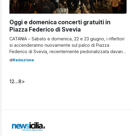
Oggi e domenica concerti gratuiti in
Piazza Federico di Svevia
CATANIA – Sabato e domenica, 22 e 23 giugno, i riflettori
si accenderanno nuovamente sul palco di Piazza
Federico di Svevia, recentemente pedonalizzata davanti
al Castello Ursino. Sabato, a partire dalle 22, si esibiranno
di
Redazione
sul palco montato dall’Amministrazione Comunale il
rapper “Picciotto” e la cantautrice “Bruna”, in uno
spettacolo promosso dall’Associazione Musicale Etnea e
1
2
…
8
>
da […]