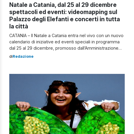
Natale a Catania, dal 25 al 29 dicembre
spettacoli ed eventi: videomapping sul
Palazzo degli Elefanti e concerti in tutta
la città
CATANIA – Il Natale a Catania entra nel vivo con un nuovo
calendario di iniziative ed eventi speciali in programma
dal 25 al 29 dicembre, promosso dall’Amministrazione
comunale guidata dal sindaco Enrico Trantino. Un
di
Redazione
cartellone ricco che unisce arte, musica, teatro e
tradizione, trasformando il centro storico e le chiese
cittadine in veri e propri […]