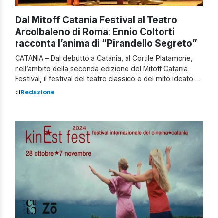
Dal Mitoff Catania Festival al Teatro
Arcolbaleno di Roma: Ennio Coltorti
racconta l’anima di “Pirandello Segreto”
CATANIA – Dal debutto a Catania, al Cortile Platamone,
nell’ambito della seconda edizione del Mitoff Catania
Festival, il festival del teatro classico e del mito ideato e
diretto da Salvatore Guglielmino e finanziato
di
Redazione
dall’Assessorato dei Beni Culturali e dell’Identità Siciliana,
patrocinato dall’assessorato al Turismo della Regione
Siciliana e promosso dal Comune di Catania Assessorato
alla […]