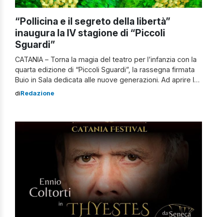
“Pollicina e il segreto della libertà”
inaugura la IV stagione di “Piccoli
Sguardi”
CATANIA – Torna la magia del teatro per l’infanzia con la
quarta edizione di “Piccoli Sguardi”, la rassegna firmata
Buio in Sala dedicata alle nuove generazioni. Ad aprire la
stagione sarà lo spettacolo musicale “Pollicina e il
di
Redazione
segreto della libertà”, ispirato alla celebre fiaba di Hans
Christian Andersen. L’appuntamento è per sabato 25
ottobre alle […]