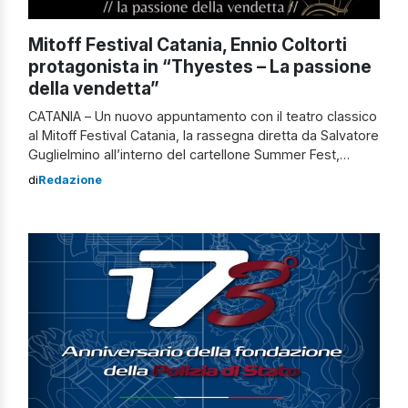
Mitoff Festival Catania, Ennio Coltorti
protagonista in “Thyestes – La passione
della vendetta”
CATANIA – Un nuovo appuntamento con il teatro classico
al Mitoff Festival Catania, la rassegna diretta da Salvatore
Guglielmino all’interno del cartellone Summer Fest,
promosso e patrocinato dal Comune di Catania e
di
Redazione
dall’Assessorato alla Cultura. Sabato 6 settembre, alle
ore 21, nel suggestivo cortile Platamone andrà in scena
“Thyestes – La passione della vendetta”, riscrittura
originale […]