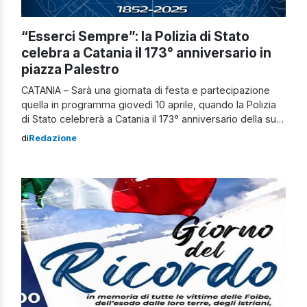
“Esserci Sempre”: la Polizia di Stato
celebra a Catania il 173° anniversario in
piazza Palestro
CATANIA – Sarà una giornata di festa e partecipazione
quella in programma giovedì 10 aprile, quando la Polizia
di Stato celebrerà a Catania il 173° anniversario della sua
fondazione. L’appuntamento è in piazza Palestro, nel
di
Redazione
cuore del quartiere San Cristoforo, per vivere un
momento di condivisione con la cittadinanza all’insegna
del motto “Esserci Sempre”. La […]