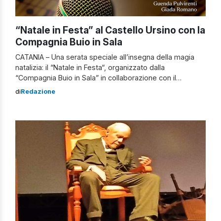
“Natale in Festa” al Castello Ursino con la
Compagnia Buio in Sala
CATANIA – Una serata speciale all’insegna della magia
natalizia: il “Natale in Festa“, organizzato dalla
“Compagnia Buio in Sala” in collaborazione con il
Comune di Catania, animerà lunedì 30 dicembre alle ore
di
Redazione
20,30 Piazza Federico di Svevia, incorniciata
dall’imponente Castello Ursino, nell’ambito della
rassegna “Natale a Catania”. L’evento “Natale in festa”
“Un evento imperdibile che riunirà […]