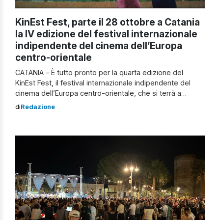
KinEst Fest, parte il 28 ottobre a Catania
la IV edizione del festival internazionale
indipendente del cinema dell’Europa
centro-orientale
CATANIA – È tutto pronto per la quarta edizione del
KinEst Fest, il festival internazionale indipendente del
cinema dell’Europa centro-orientale, che si terrà a
Catania dal 28 ottobre al 7 novembre. Le proiezioni si
di
Redazione
svolgeranno presso il Centro Universitario Teatrale Unict
(piazza dell’Università) e Zo – centro culture
contemporanee (piazzale Asia, viale Africa), dove
verranno […]