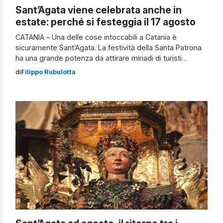
Sant’Agata viene celebrata anche in
estate: perché si festeggia il 17 agosto
CATANIA – Una delle cose intoccabili a Catania è
sicuramente Sant’Agata. La festività della Santa Patrona
ha una grande potenza da attirare miriadi di turisti
provenienti da ogni angolo del mondo. I giorni che vanno
di
Filippo Rubulotta
dal 3 al 5 febbraio sono date indelebili nei cuori di tutti i
cittadini etnei, un clima di festa che […]