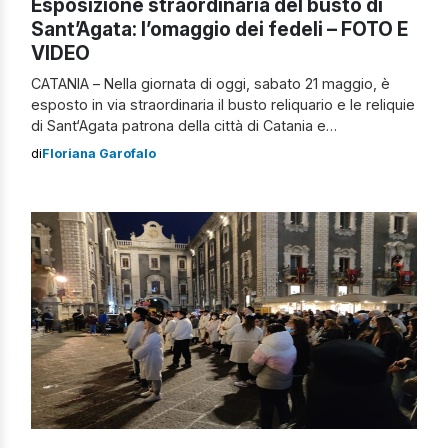
Esposizione straordinaria del busto di
Sant’Agata: l’omaggio dei fedeli – FOTO E
VIDEO
CATANIA – Nella giornata di oggi, sabato 21 maggio, è
esposto in via straordinaria il busto reliquario e le reliquie
di Sant‘Agata patrona della città di Catania e
dell’Arcidiocesi. L’obiettivo della giornata è quello di
di
Floriana Garofalo
omaggiare la Santa Patrona dei fedeli e dei devoti che
possono entrare nella Cattedrale per pregare. Il busto
reliquario è esposto […]