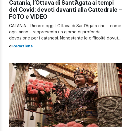
Catania, l’Ottava di Sant’Agata ai tempi
del Covid: devoti davanti alla Cattedrale –
FOTO e VIDEO
CATANIA – Ricorre oggi l’Ottava di Sant’Agata che – come
ogni anno – rappresenta un giorno di profonda
devozione per i catanesi. Nonostante le difficoltà dovute
alle restrizioni, anche quest’anno i devoti percepiscono
di
Redazione
l’Ottava della Santa Patrona di Catania come un
momento di condivisione e di preghiera. In occasione
dell’ottavo giorno dall’uscita del fercolo però è […]