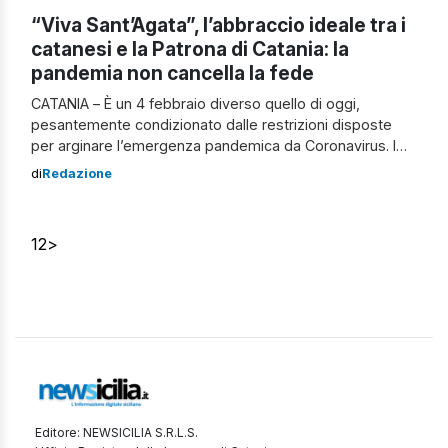
“Viva Sant’Agata”, l’abbraccio ideale tra i
catanesi e la Patrona di Catania: la
pandemia non cancella la fede
CATANIA – È un 4 febbraio diverso quello di oggi,
pesantemente condizionato dalle restrizioni disposte
per arginare l’emergenza pandemica da Coronavirus. I
cittadini catanesi non hanno potuto incrociare, come da
di
Redazione
tradizione, i propri sguardi con quello benevolo e
rassicurante di Sant’Agata. I cancelli della Cattedrale di
Sant’Agata sono rimasti chiusi stavolta, con la “Santuzza”
1
2
>
apparsa […]
Editore: NEWSICILIA S.R.L.S.