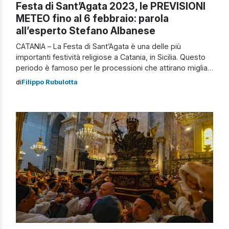
Festa di Sant’Agata 2023, le PREVISIONI
METEO fino al 6 febbraio: parola
all’esperto Stefano Albanese
CATANIA – La Festa di Sant’Agata è una delle più
importanti festività religiose a Catania, in Sicilia. Questo
periodo è famoso per le processioni che attirano migliaia
di devoti, che portano le statue della Santa per le strade
di
Filippo Rubulotta
della città. La leggenda racconta che Sant’Agata era una
giovane cristiana vissuta durante la persecuzione dei
cristiani […]