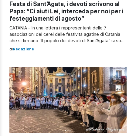
Festa di Sant’Agata, i devoti scrivono al
Papa: “Ci aiuti Lei, interceda per noi per i
festeggiamenti di agosto”
CATANIA – In una lettera i rappresentanti delle 7
associazioni dei cerei delle festività agatine di Catania
che si firmano “Il popolo dei devoti di Sant’Agata” si sono
rivolti al Papa per chiedere di intercedere per loro
di
Redazione
affinché la Patrona possa ritornare tra i catanesi ad
agosto. “Ci aiuti Lei, Santità, ad amplificare le nostre […]