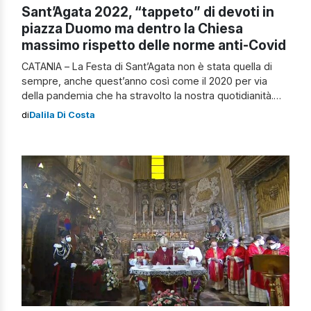
Sant’Agata 2022, “tappeto” di devoti in
piazza Duomo ma dentro la Chiesa
massimo rispetto delle norme anti-Covid
CATANIA – La Festa di Sant’Agata non è stata quella di
sempre, anche quest’anno così come il 2020 per via
della pandemia che ha stravolto la nostra quotidianità.
Nel rispetto delle norme anti-Covid, non si è svolta la
di
Dalila Di Costa
solita processione, i classici giri interno ed esterno, ma i
devoti non hanno rinunciato a pregare davanti […]