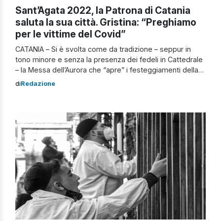
Sant’Agata 2022, la Patrona di Catania
saluta la sua città. Gristina: “Preghiamo
per le vittime del Covid”
CATANIA – Si è svolta come da tradizione – seppur in
tono minore e senza la presenza dei fedeli in Cattedrale
– la Messa dell’Aurora che “apre” i festeggiamenti della
solennità di Sant’Agata, con il busto della Santa Patrona
di
Redazione
che è stato esposto all’esterno della sua “cammaredda”
per poi esservi successivamente riposto. Nella sua
omelia, […]