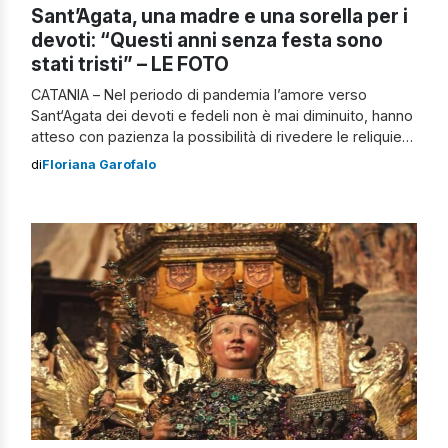
Sant’Agata, una madre e una sorella per i
devoti: “Questi anni senza festa sono
stati tristi” – LE FOTO
CATANIA – Nel periodo di pandemia l’amore verso
Sant‘Agata dei devoti e fedeli non è mai diminuito, hanno
atteso con pazienza la possibilità di rivedere le reliquie
della Santa Patrona, che nella giornata di oggi sono
di
Floriana Garofalo
esposte per pregare e lasciare un fiore in dono. Lo
scorso 21 maggio, il busto reliquario di Sant’Agata era […]