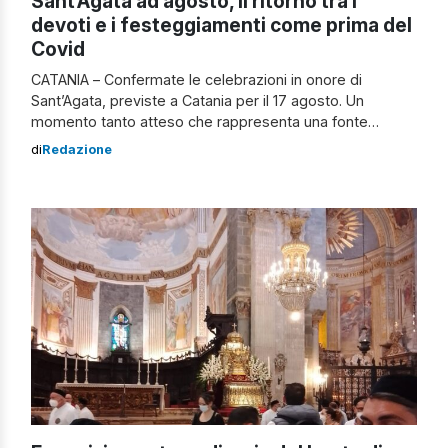
Sant’Agata ad agosto, il ritorno tra i
devoti e i festeggiamenti come prima del
Covid
CATANIA – Confermate le celebrazioni in onore di
Sant’Agata, previste a Catania per il 17 agosto. Un
momento tanto atteso che rappresenta una fonte
indiscussa di gioia per i devoti che finalmente vedranno
di
Redazione
la Santa Patrona di Catania uscire dalla Cattedrale. A
comunicarlo è la diocesi etnea attraverso una nota
ufficiale: “Si rende noto che la […]