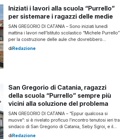
Iniziati i lavori alla scuola “Purrello”
per sistemare i ragazzi delle medie
SAN GREGORIO DI CATANIA – Sono iniziati lunedì
mattina i lavori nell’Istituto scolastico “Michele Purrello”
per la costruzione delle aule che dovrebbero
accogliere alcune delle sei terze classi della
di
Redazione
secondaria di primo grado. Iniziati i lavori alla Purrello I
lavori fanno parte della soluzione trovata dal sindaco,
Seby Sgroi, dal preside, Andrea Saija, e dall’assessore
[…]
San Gregorio di Catania, ragazzi
della scuola “Purrello” sempre più
vicini alla soluzione del problema
SAN GREGORIO DI CATANIA – “Eppur qualcosa si
muove“: si è rivelato proficuo l’incontro tenutosi ieri tra
sindaco di San Gregorio di Catania, Seby Sgroi, e il
dirigente scolastico dell’Istituto “Purrello”, Andrea Saija,
di
Redazione