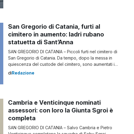
per risolvere il problema della collocazione degli alunni
di sei classi della terza media. L’esigenza nasce a
seguito dei lavori di consolidamento […]
San Gregorio di Catania, furti al
cimitero in aumento: ladri rubano
statuetta di Sant’Anna
SAN GREGORIO DI CATANIA – Piccoli furti nel cimitero di
San Gregorio di Catania. Da tempo, dopo la messa in
quiescenza del custode del cimitero, sono aumentati i
furtarelli fra le tombe del camposanto. Fin quando si è
di
Redazione
trattato dei fiori i malcapitati non hanno esternato
alcuna lamentela ma quando si è passati ai vasetti […]
Cambria e Venticinque nominati
assessori: con loro la Giunta Sgroi è
completa
SAN GREGORIO DI CATANIA – Salvo Cambria e Pietro
Venticinque completano la squadra di Seby Sgroi