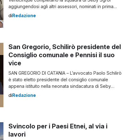
aggiungendosi agli altri assessori, nominati in prima
battuta, Giusi Lo Bianco, Roberto Pedalino e
di
Redazione
Gioacchino Salvatore Guarrera. Dopo il consiglio
comunale ora anche l’altro importante organo di
governo del Comune è pronto per iniziare i lavori. I neo
assessori […]
San Gregorio, Schilirò presidente del
Consiglio comunale e Pennisi il suo
vice
SAN GREGORIO DI CATANIA – L’avvocato Paolo Schilirò
è stato eletto presidente del consiglio comunale
appena istituito nella neonata sindacatura di Seby
Sgroi. Il posto di vice è andato a Francesco Pennisi.
di
Redazione
Schilirò ha una lunga esperienza politica a San
Gregorio dove ha rivestito diverse cariche, da quella di
consigliere a quella di assessore, di […]
Svincolo per i Paesi Etnei, al via i
lavori