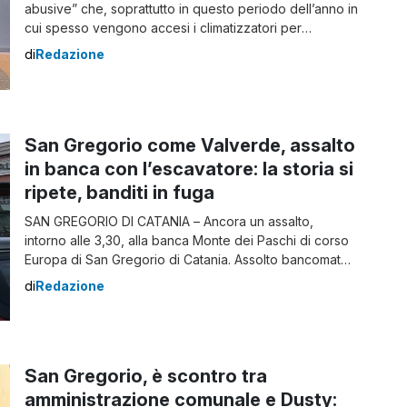
abusive” che, soprattutto in questo periodo dell’anno in
cui spesso vengono accesi i climatizzatori per
rinfrescare le abitazioni, produce un sovraccarico
di
Redazione
generale, col rischio di black out e di cortocircuiti, che
possono sfociare in incendi. Le denunce nel Catanese
Nell’ambito del contrasto, dunque, al […]
San Gregorio come Valverde, assalto
in banca con l’escavatore: la storia si
ripete, banditi in fuga
SAN GREGORIO DI CATANIA – Ancora un assalto,
intorno alle 3,30, alla banca Monte dei Paschi di corso
Europa di San Gregorio di Catania. Assolto bancomat
San Gregorio di Catania I malviventi, utilizzando un
di
Redazione
escavatore rubato in zona, hanno divelto l’ingresso
dell’istituto di credito e hanno tentato di portare via due
bancomat e una cassa […]
San Gregorio, è scontro tra
amministrazione comunale e Dusty: