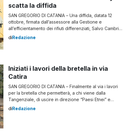
scatta la diffida
SAN GREGORIO DI CATANIA – Una diffida, datata 12
ottobre, firmata dall’assessore alla Gestione e
all’efficientamento dei rifiuti differenziati, Salvo Cambria
e dal direttore per l’esecuzione del contratto,
di
Redazione
Massimiliano Cavallaro, è stata inviata alla Dusty che si
occupa dei servizi ecologici a San Gregorio. Il
problema riguarda le criticità afferenti la gestione del
servizio spazzamento, […]
Iniziati i lavori della bretella in via
Catira
SAN GREGORIO DI CATANIA – Finalmente al via i lavori
per la bretella che permetterà, a chi viene dalla
Tangenziale, di uscire in direzione “Paesi Etnei” e
introdursi direttamente nel viale Europa della cittadina
di
Redazione
di San Gregorio di Catania. Iniziati i lavori della bretella
in via Catira Come annunciato dall’assessore ai Lavori
pubblici, Salvo Cambria, […]