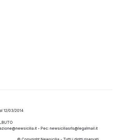
dal 12/03/2014
GALBUTO
azione@newsicilia.it
-
Pec: newsiciliasrls@legalmail.it
© Copyright Newsicilia - Tutti i diritti riservati