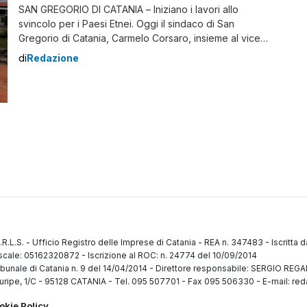
SAN GREGORIO DI CATANIA – Iniziano i lavori allo
svincolo per i Paesi Etnei. Oggi il sindaco di San
Gregorio di Catania, Carmelo Corsaro, insieme al vice
sindaco, Seby Sgroi, l’assessore ai Lavori pubblici,
di
Redazione
Salvo Cambria e il comandante della polizia locale,
commissario Mario Sorbello, ha dato concretamente il
via ai lavori per la realizzazione […]
.R.L.S.
-
Ufficio Registro delle Imprese di Catania
-
REA n. 347483
-
Iscritta 
fiscale: 05162320872
-
Iscrizione al ROC: n. 24774 del 10/09/2014
ibunale di Catania n. 9 del 14/04/2014
-
Direttore responsabile: SERGIO RE
uripe, 1/C
-
95128 CATANIA
-
Tel. 095 507701 - Fax 095 506330
-
E-mail: red
okie Policy