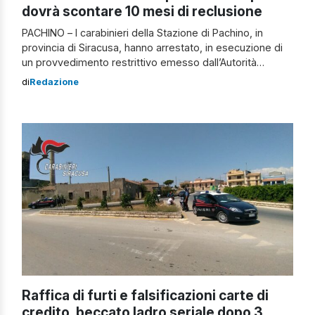
dovrà scontare 10 mesi di reclusione
PACHINO – I carabinieri della Stazione di Pachino, in
provincia di Siracusa, hanno arrestato, in esecuzione di
un provvedimento restrittivo emesso dall’Autorità
Giudiziaria di Siracusa, un 23enne residente a Pachino. Il
di
Redazione
giovane si sarebbe reso responsabile di una tentata
rapina commessa nell’aprile 2019. All’esito del giudizio è
stata comminata una pena di 10 mesi di […]
Raffica di furti e falsificazioni carte di
credito, beccato ladro seriale dopo 3