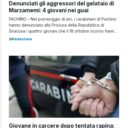
Denunciati gli aggressori del gelataio di
Marzamemi: 4 giovani nei guai
PACHINO – Nel pomeriggio di ieri, i carabinieri di Pachino
hanno denunciato alla Procura della Repubblica di
Siracusa i quattro giovani che il 18 ottobre scorso hanno
aggredito a Pachino sulla pubblica via un gambiano che
di
Redazione
lavora come gelataio in una nota attività commerciale di
Marzamemi. L’aggressione ha causato lievi lesioni alla
vittima e ha […]
Giovane in carcere dopo tentata rapina: