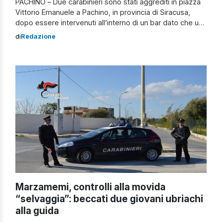
PACHINO – Due carabinieri sono stati aggrediti in piazza
Vittorio Emanuele a Pachino, in provincia di Siracusa,
dopo essere intervenuti all’interno di un bar dato che un
uomo si sarebbe rifiutato di pagare la colazione
di
Redazione
consumata. Avrebbe anche infastidito il titolare e gli altri
clienti. Dopo l’arrivo dei carabinieri, l’uomo, un
extracomunitario regolare sul territorio […]
Marzamemi, controlli alla movida
“selvaggia”: beccati due giovani ubriachi
alla guida