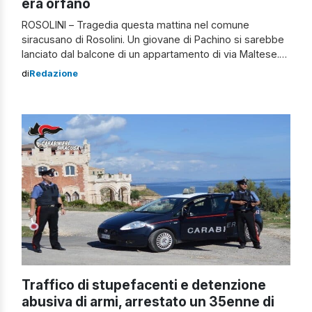
era orfano
ROSOLINI – Tragedia questa mattina nel comune
siracusano di Rosolini. Un giovane di Pachino si sarebbe
lanciato dal balcone di un appartamento di via Maltese.
Dalle prime informazioni trapelate, pare che la vittima da
di
Redazione
tempo fosse rimasto orfano e che soffrisse per la
perdita dei genitori. Stamani lo shock dei familiari con cui
aveva deciso […]
Traffico di stupefacenti e detenzione
abusiva di armi, arrestato un 35enne di