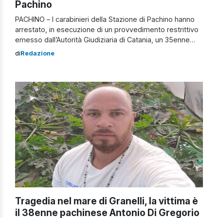
Pachino
PACHINO – I carabinieri della Stazione di Pachino hanno
arrestato, in esecuzione di un provvedimento restrittivo
emesso dall’Autorità Giudiziaria di Catania, un 35enne
responsabile, nel novembre 2020, di traffico di
di
Redazione
stupefacenti e di detenzione abusiva di armi. All’esito del
giudizio, all’uomo è stata comminata una pena di 5 anni,
6 mesi e 20 giorni di […]
Tragedia nel mare di Granelli, la vittima è
il 38enne pachinese Antonio Di Gregorio