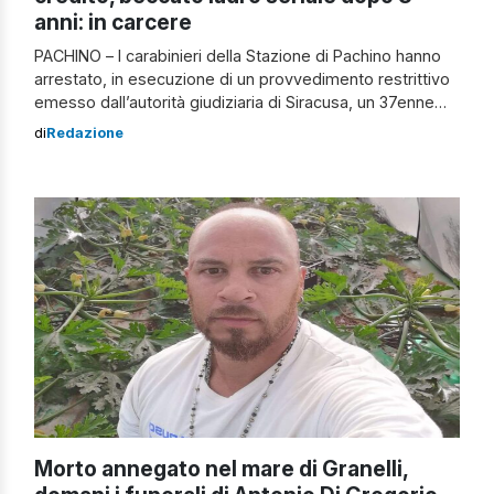
anni: in carcere
PACHINO – I carabinieri della Stazione di Pachino hanno
arrestato, in esecuzione di un provvedimento restrittivo
emesso dall’autorità giudiziaria di Siracusa, un 37enne
lentinese domiciliato a Pachino. L’uomo, nel 2019 aveva
di
Redazione
commesso diversi furti e indebiti utilizzi e falsificazioni di
carte di credito. I territori interessati dove agiva sono:
Augusta, Melilli, Villasmundo e Carlentini. All’esito […]
Morto annegato nel mare di Granelli,