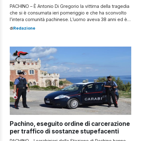
PACHINO – È Antonio Di Gregorio la vittima della tragedia
che si è consumata ieri pomeriggio e che ha sconvolto
l’intera comunità pachinese. L’uomo aveva 38 anni ed è
morto annegato in mare a Granelli, frazione di Pachino, in
di
Redazione
provincia di Siracusa. In queste ore si sono moltiplicati
sui social i messaggi di cordoglio, c’è […]
Pachino, eseguito ordine di carcerazione
per traffico di sostanze stupefacenti
PACHINO – I carabinieri della Stazione di Pachino hanno