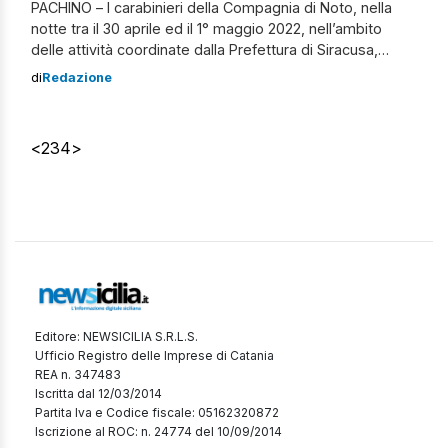
PACHINO – I carabinieri della Compagnia di Noto, nella
notte tra il 30 aprile ed il 1° maggio 2022, nell’ambito
delle attività coordinate dalla Prefettura di Siracusa,
hanno svolto a Marzamemi un servizio straordinario di
di
Redazione
controllo del territorio. Diverse le pattuglie che hanno
vigilato il Borgo Marinaro in occasione della movida
serale e numerose le […]
<
2
3
4
>
Editore: NEWSICILIA S.R.L.S.
Ufficio Registro delle Imprese di Catania
REA n. 347483
Iscritta dal 12/03/2014
Partita Iva e Codice fiscale: 05162320872
Iscrizione al ROC: n. 24774 del 10/09/2014