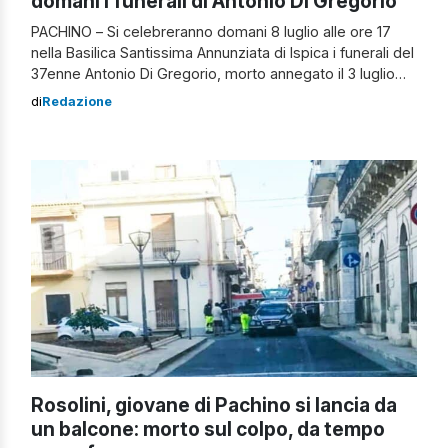
domani i funerali di Antonio Di Gregorio
PACHINO – Si celebreranno domani 8 luglio alle ore 17
nella Basilica Santissima Annunziata di Ispica i funerali del
37enne Antonio Di Gregorio, morto annegato il 3 luglio
nel mare di Granelli, frazione di Pachino in provincia di
di
Redazione
Siracusa. La camera ardente è stata allestita nella sala
funeraria dell’Agenzia Funebre “Oltre”, in via
Indipendenza 12. […]
Rosolini, giovane di Pachino si lancia da
un balcone: morto sul colpo, da tempo