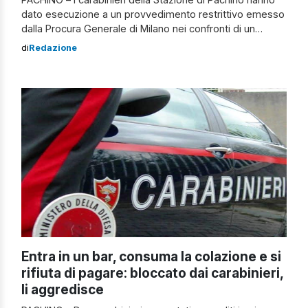
dato esecuzione a un provvedimento restrittivo emesso
dalla Procura Generale di Milano nei confronti di un
giovane calabrese residente nel territorio della
di
Redazione
Compagnia di Noto. Lo stesso dovrà scontare la pena di
sei mesi e tre giorni nel carcere Cavadonna di Siracusa,
in esecuzione di un’ordinanza […]
Entra in un bar, consuma la colazione e si
rifiuta di pagare: bloccato dai carabinieri,
li aggredisce