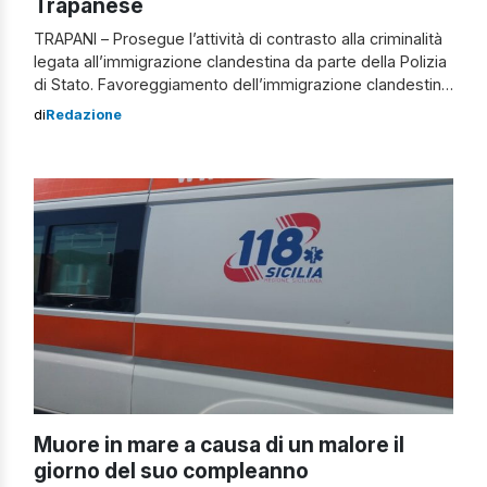
Trapanese
TRAPANI – Prosegue l’attività di contrasto alla criminalità
legata all’immigrazione clandestina da parte della Polizia
di Stato. Favoreggiamento dell’immigrazione clandestina:
fermato tunisino Nella giornata dell’8 agosto 2024 i
di
Redazione
poliziotti della Squadra Mobile della Questura di Trapani
hanno fermato un cittadino tunisino, gravemente
indiziato del reato di favoreggiamento dell’immigrazione
clandestina in relazione allo sbarco, avvenuto nella […]
Muore in mare a causa di un malore il
giorno del suo compleanno