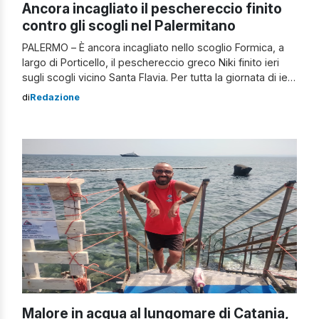
Ancora incagliato il peschereccio finito
contro gli scogli nel Palermitano
PALERMO – È ancora incagliato nello scoglio Formica, a
largo di Porticello, il peschereccio greco Niki finito ieri
sugli scogli vicino Santa Flavia. Per tutta la giornata di ieri,
a partire dalle 8 del mattino, i Vigili del Fuoco hanno
di
Redazione
effettuato senza sosta le operazioni di recupero e di
soccorso. A intervenire, oltre un gruppo di […]
Malore in acqua al lungomare di Catania,