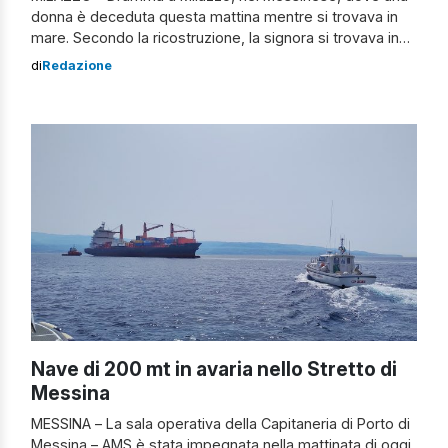
donna è deceduta questa mattina mentre si trovava in
mare. Secondo la ricostruzione, la signora si trovava in
spiaggia, nei pressi dello stadio Salmeri, e dopo essere
di
Redazione
rimasta sotto il sole per un po’, ha deciso di fare un
bagno. Tuttavia, durante la nuotata, la donna […]
Nave di 200 mt in avaria nello Stretto di
Messina
MESSINA – La sala operativa della Capitaneria di Porto di
Messina – AMS è stata impegnata nella mattinata di oggi