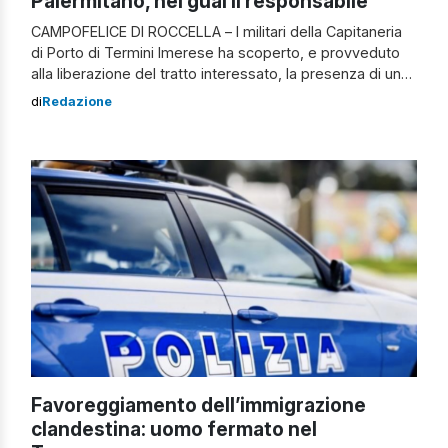
Palermitano, nei guai il responsabile
CAMPOFELICE DI ROCCELLA – I militari della Capitaneria
di Porto di Termini Imerese ha scoperto, e provveduto
alla liberazione del tratto interessato, la presenza di un
lido abusivo sulla spiaggia di Campofelice di Roccella
di
Redazione
(Palermo). Lido abusivo nel Palermitano Sedie, sdraio e
ombrelloni occupavano circa 900 metri quadrati,
impedendo ai bagnanti la libera fruizione dell’area. Le […]
Favoreggiamento dell’immigrazione
clandestina: uomo fermato nel