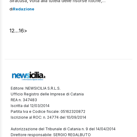
Siracusa, volta alla tutela delle risorse ittiche,
dell’ambiente marino e, più in generale, al contrasto della
di
Redazione
pesca di frodo. Pesca illegale nel Siracusano Durante lo
scorso fine settimana, i militari della Guardia Costiera,
dopo un’attività di appostamento, hanno […]
1
2
…
16
>
Editore: NEWSICILIA S.R.L.S.
Ufficio Registro delle Imprese di Catania
REA n. 347483
Iscritta dal 12/03/2014
Partita Iva e Codice fiscale: 05162320872
Iscrizione al ROC: n. 24774 del 10/09/2014
Autorizzazione del Tribunale di Catania n. 9 del 14/04/2014
Direttore responsabile: SERGIO REGALBUTO