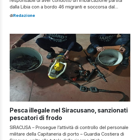
responsabili di aver condotto un’imbarcazione partita
dalla Libia con a bordo 46 migranti e soccorsa dal
personale della Capitaneria di Porto a circa 20 miglia a
di
Redazione
sud di Portopalo di Capo Passero, i due cittadini sono
stati denunciati in stato di libertà dal personale della
squadra mobile […]
Pesca illegale nel Siracusano, sanzionati
pescatori di frodo
SIRACUSA – Prosegue l’attività di controllo del personale
militare della Capitaneria di porto – Guardia Costiera di