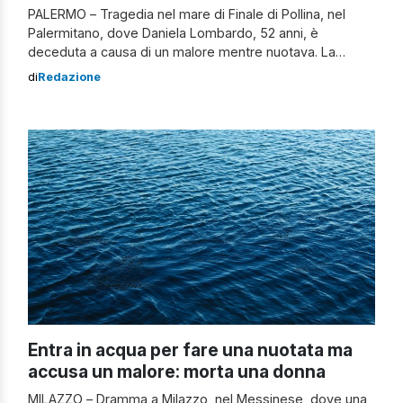
PALERMO – Tragedia nel mare di Finale di Pollina, nel
Palermitano, dove Daniela Lombardo, 52 anni, è
deceduta a causa di un malore mentre nuotava. La
donna è stata soccorsa dalla Capitaneria di porto e dai
di
Redazione
sanitari del 118, ma purtroppo non c’è stato nulla da fare.
Daniela Lombardo, laureata in Economia alla Bocconi e
[…]
Entra in acqua per fare una nuotata ma
accusa un malore: morta una donna
MILAZZO – Dramma a Milazzo, nel Messinese, dove una