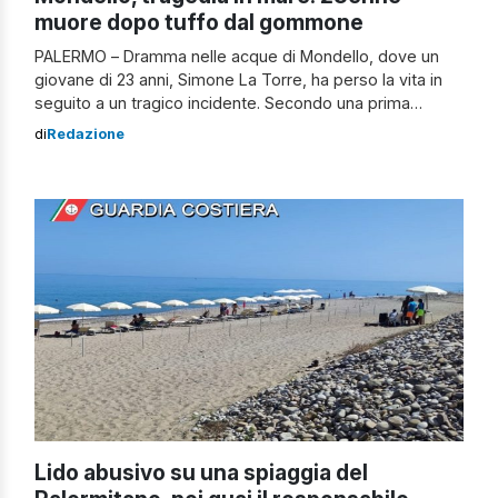
muore dopo tuffo dal gommone
PALERMO – Dramma nelle acque di Mondello, dove un
giovane di 23 anni, Simone La Torre, ha perso la vita in
seguito a un tragico incidente. Secondo una prima
ricostruzione, il ragazzo si sarebbe tuffato da un
di
Redazione
gommone finendo contro l’elica dell’imbarcazione,
riportando gravissime ferite al torace. Gli amici presenti a
bordo hanno tentato disperatamente […]
Lido abusivo su una spiaggia del