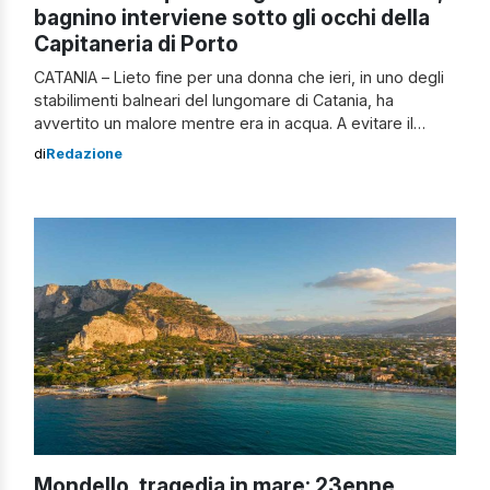
bagnino interviene sotto gli occhi della
Capitaneria di Porto
CATANIA – Lieto fine per una donna che ieri, in uno degli
stabilimenti balneari del lungomare di Catania, ha
avvertito un malore mentre era in acqua. A evitare il
peggio è stato uno dei bagnini, intervenuto con
di
Redazione
prontezza per mettere in salvo la persona in difficoltà. Un
salvataggio avvenuto in circostanze inusuali, vista la
presenza dei […]
Mondello, tragedia in mare: 23enne