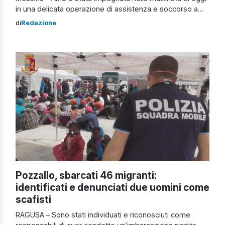
in una delicata operazione di assistenza e soccorso a
una nave di 200 mt. che all’interno dello Stretto di
di
Redazione
Messina non riusciva a proseguire la sua marcia per una
avaria al motore. Nave in avaria […]
Pozzallo, sbarcati 46 migranti:
identificati e denunciati due uomini come
scafisti
RAGUSA – Sono stati individuati e riconosciuti come