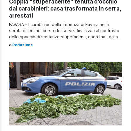
Coppia “stupefacente” tenuta d’occhio
dai carabinieri: casa trasformata in serra,
arrestati
FAVARA – I carabinieri della Tenenza di Favara nella
serata di ieri, nel corso dei servizi finalizzati al contrasto
dello spaccio di sostanze stupefacenti, coordinati dalla
Compagnia di Agrigento, hanno arrestato due giovani
di
Redazione
coniugi ritenuti responsabili di detenzione e coltivazione
illecita di sostanza stupefacente. I carabinieri di Favara
da diverso tempo tenevano d’occhio la coppia […]