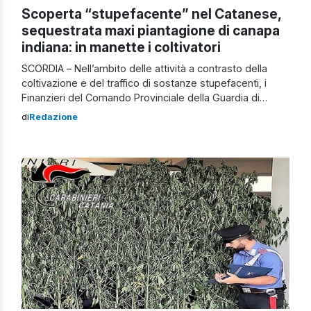
Scoperta “stupefacente” nel Catanese,
sequestrata maxi piantagione di canapa
indiana: in manette i coltivatori
SCORDIA – Nell’ambito delle attività a contrasto della
coltivazione e del traffico di sostanze stupefacenti, i
Finanzieri del Comando Provinciale della Guardia di
Finanza di Catania hanno individuato e sequestrato a
di
Redazione
Scordia una piantagione composta da circa 1.000 piante
di canapa indiana. Sono stati arrestati due responsabili,
un catanese di 30 anni e un albanese […]