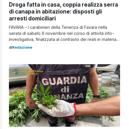
Droga fatta in casa, coppia realizza serra
di canapa in abitazione: disposti gli
arresti domiciliari
FAVARA – I carabinieri della Tenenza di Favara nella
serata di sabato 6 novembre nel corso di attività info-
investigativa, finalizzata al contrasto dei reati in materia
di stupefacenti, hanno arrestato una coppia di conviventi
di
Redazione
residenti a Favara, trovati in possesso di una serra
domestica costituita da 30 piante di canapa indiana, in
piena vegetazione dell’altezza […]