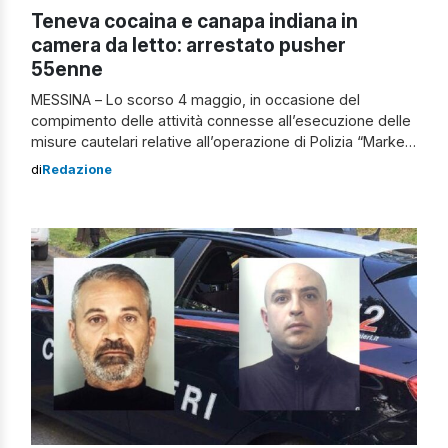
Teneva cocaina e canapa indiana in
camera da letto: arrestato pusher
55enne
MESSINA – Lo scorso 4 maggio, in occasione del
compimento delle attività connesse all’esecuzione delle
misure cautelari relative all’operazione di Polizia “Market
Place”, gli investigatori della squadra mobile hanno
di
Redazione
arrestato un 55enne messinese per detenzione ai fini di
spaccio di sostanze stupefacenti. La perquisizione
effettuata nell’abitazione dell’uomo, infatti, ha consentito
di ritrovare, nascosti nella camera […]