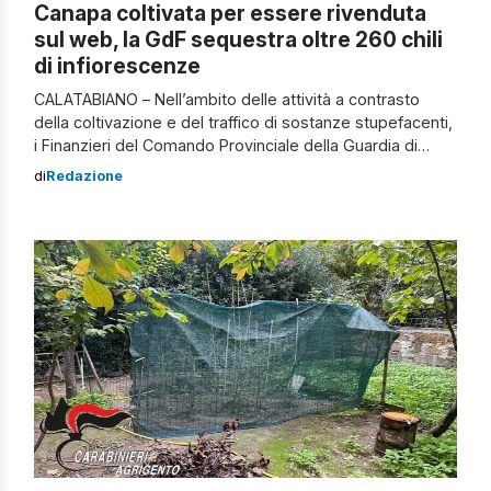
Canapa coltivata per essere rivenduta
sul web, la GdF sequestra oltre 260 chili
di infiorescenze
CALATABIANO – Nell’ambito delle attività a contrasto
della coltivazione e del traffico di sostanze stupefacenti,
i Finanzieri del Comando Provinciale della Guardia di
Finanza di Catania hanno individuato e sottoposto a
di
Redazione
sequestro a Calatabiano oltre 260 chili di infiorescenze
di canapa indica sativa e resina estratta dalla medesima
sostanza e hanno denunciato alla Procura Distrettuale
[…]