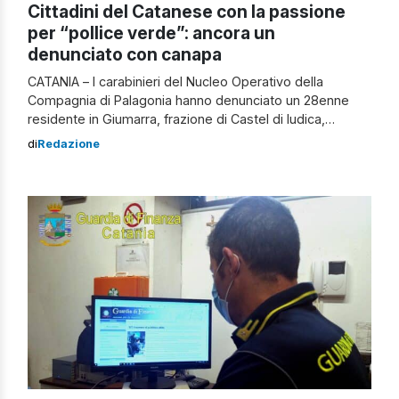
Cittadini del Catanese con la passione
per “pollice verde”: ancora un
denunciato con canapa
CATANIA – I carabinieri del Nucleo Operativo della
Compagnia di Palagonia hanno denunciato un 28enne
residente in Giumarra, frazione di Castel di Iudica,
ritenuto responsabile di produzione e detenzione illecita
di
Redazione
di sostanze stupefacenti. Sembra che a Giumarra,
piccolo centro con economia prettamente agricola, sia
ultimamente proliferata la vocazione di alcuni suoi
abitanti con il pollice […]