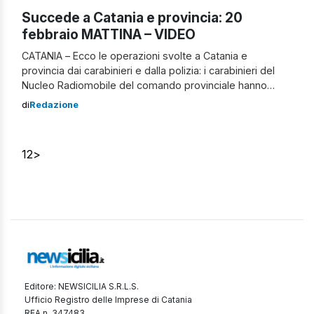
Succede a Catania e provincia: 20
febbraio MATTINA – VIDEO
CATANIA – Ecco le operazioni svolte a Catania e
provincia dai carabinieri e dalla polizia: i carabinieri del
Nucleo Radiomobile del comando provinciale hanno
arrestato nella flagranza il 52enne catanese Antonio
di
Redazione
Giuffrida, ritenuto responsabile di coltivazione illecita di
sostanze stupefacenti e furto aggravato. Nella
circostanza, un equipaggio del Nucleo Radiomobile,
1
2
>
durante un servizio perlustrativo nella via Euforbia, nella
frazione […]
Editore: NEWSICILIA S.R.L.S.
Ufficio Registro delle Imprese di Catania
REA n. 347483