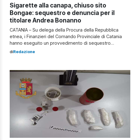
Sigarette alla canapa, chiuso sito
Bongae: sequestro e denuncia per il
titolare Andrea Bonanno
CATANIA – Su delega della Procura della Repubblica
etnea, i Finanzieri del Comando Provinciale di Catania
hanno eseguito un provvedimento di sequestro
preventivo ex art. 321 c.p.p. emesso dal G.I.P. del
di
Redazione
Tribunale etneo, con il quale è stato disposto
l’oscuramento, mediante messa off-line, del sito
www.bongae.it. Le preliminari attività investigative
condotte dai Finanzieri della Compagnia […]