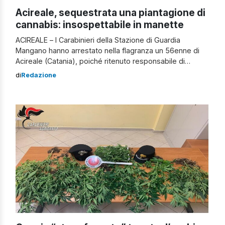
Acireale, sequestrata una piantagione di
cannabis: insospettabile in manette
ACIREALE – I Carabinieri della Stazione di Guardia
Mangano hanno arrestato nella flagranza un 56enne di
Acireale (Catania), poiché ritenuto responsabile di
produzione illecita di sostanze stupefacenti. Al termine di
di
Redazione
una attività info investigativa, corroborata da prolungati
servizi di osservazione e pedinamento, i militari hanno
sorpreso l’uomo mentre all’interno di un fondo agricolo
di sua […]