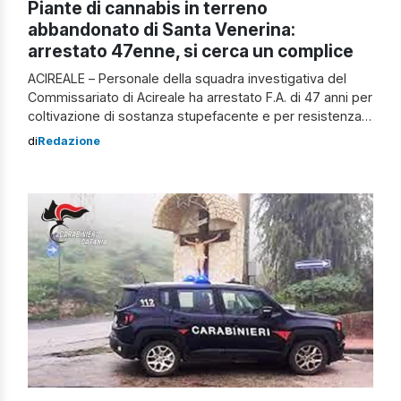
Piante di cannabis in terreno
abbandonato di Santa Venerina:
arrestato 47enne, si cerca un complice
ACIREALE – Personale della squadra investigativa del
Commissariato di Acireale ha arrestato F.A. di 47 anni per
coltivazione di sostanza stupefacente e per resistenza a
Pubblico Ufficiale. Gli agenti hanno individuato un terreno
di
Redazione
abbandonato, ubicato a Santa Venerina, dove erano
presenti numerose piante di cannabis in fase di
maturazione e materiale vario per la coltivazione […]