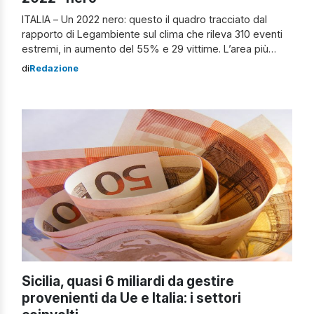
ITALIA – Un 2022 nero: questo il quadro tracciato dal
rapporto di Legambiente sul clima che rileva 310 eventi
estremi, in aumento del 55% e 29 vittime. L’area più
colpita è il Nord Italia, seguita da Sud e Centro.
di
Redazione
Lombardia, Lazio e Sicilia le regioni più ferite. Tra le
province la più coinvolta è quella […]
Sicilia, quasi 6 miliardi da gestire
provenienti da Ue e Italia: i settori