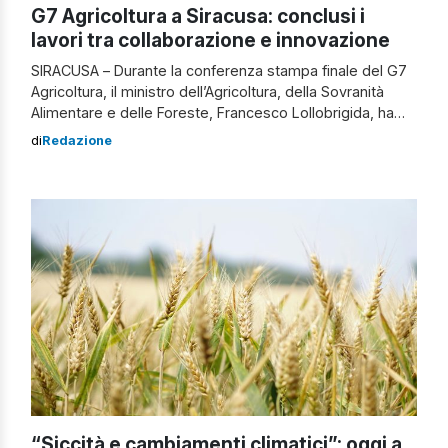
G7 Agricoltura a Siracusa: conclusi i
lavori tra collaborazione e innovazione
SIRACUSA – Durante la conferenza stampa finale del G7
Agricoltura, il ministro dell’Agricoltura, della Sovranità
Alimentare e delle Foreste, Francesco Lollobrigida, ha
sottolineato l’importanza della guida del governo italiano,
di
Redazione
rappresentato per la prima volta da una premier donna,
Giorgia Meloni. Ha inoltre ringraziato i presidenti della
Camera e del Senato per la loro presenza a […]
“Siccità e cambiamenti climatici”: oggi a