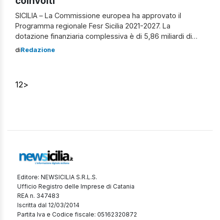
coinvolti
SICILIA – La Commissione europea ha approvato il
Programma regionale Fesr Sicilia 2021-2027. La
dotazione finanziaria complessiva è di 5,86 miliardi di
euro, di cui 4,10 miliardi provenienti dai fondi Ue e 1,76
di
Redazione
miliardi cofinanziati dall’Italia con risorse nazionali e
regionali. Si tratta del più cospicuo programma di
finanziamento europeo adottato dalla Commissione Ue
1
2
>
nell’ambito […]
Editore: NEWSICILIA S.R.L.S.
Ufficio Registro delle Imprese di Catania
REA n. 347483
Iscritta dal 12/03/2014
Partita Iva e Codice fiscale: 05162320872