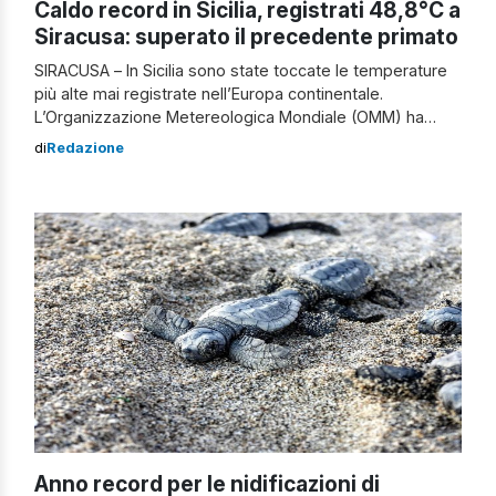
Caldo record in Sicilia, registrati 48,8°C a
Siracusa: superato il precedente primato
SIRACUSA – In Sicilia sono state toccate le temperature
più alte mai registrate nell’Europa continentale.
L’Organizzazione Metereologica Mondiale (OMM) ha
rilevato, in seguito ad analisi e indagini effettuate, un
di
Redazione
nuovo record di temperatura per l’Europa continentale:
l’11 agosto 2021, a Siracusa sono stati registrati 48,8°C.
Un gruppo internazionale di scienziati dell’OMM ha
verificato le temperature […]
Anno record per le nidificazioni di