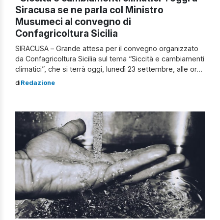
Siracusa se ne parla col Ministro
Musumeci al convegno di
Confagricoltura Sicilia
SIRACUSA – Grande attesa per il convegno organizzato
da Confagricoltura Sicilia sul tema “Siccità e cambiamenti
climatici”, che si terrà oggi, lunedì 23 settembre, alle ore
11 al Palazzo Comunale Vermexio a Siracusa. L’evento,
di
Redazione
parte delle iniziative di Confagricoltura per Divinazione
Expo 24, in concomitanza con il G7 dell’Agricoltura e
della Pesca a Siracusa, è […]