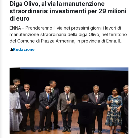
Diga Olivo, al via la manutenzione
straordinaria: investimenti per 29 milioni
di euro
ENNA – Prenderanno il via nei prossimi giorni i lavori di
manutenzione straordinaria della diga Olivo, nel territorio
del Comune di Piazza Armerina, in provincia di Enna. Il
governo regionale guidato dal presidente Renato
di
Redazione
Schifani, attraverso l’assessorato dell’Energia e dei
Servizi di pubblica utilità retto da Francesco Colianni, ha
affidato un appalto da 29 milioni […]