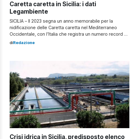
Caretta caretta in Sicilia: i dati
Legambiente
SICILIA – Il 2023 segna un anno memorabile per la
nidificazione delle Caretta caretta nel Mediterraneo
Occidentale, con l’Italia che registra un numero record di
444 nidi. Questa cifra è stata raggiunta grazie
di
Redazione
all’impegno dei volontari e alle iniziative del progetto Life
Turtlenest, un programma europeo per proteggere le
tartarughe marine nelle coste mediterranee di […]
Crisi idrica in Sicilia, predisposto elenco