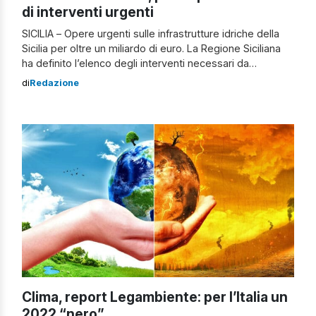
di interventi urgenti
SICILIA – Opere urgenti sulle infrastrutture idriche della
Sicilia per oltre un miliardo di euro. La Regione Siciliana
ha definito l’elenco degli interventi necessari da
trasmettere alla cabina di regia ministeriale incardinata
di
Redazione
alla Presidenza del Consiglio e al commissario
straordinario nazionale per l’adozione di interventi
urgenti connessi al fenomeno della scarsità idrica. È
quanto emerso […]
Clima, report Legambiente: per l’Italia un
2022 “nero”