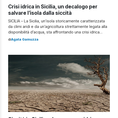
Crisi idrica in Sicilia, un decalogo per
salvare l’isola dalla siccità
SICILIA – La Sicilia, un’isola storicamente caratterizzata
da climi aridi e da un’agricoltura strettamente legata alla
disponibilità d’acqua, sta affrontando una crisi idrica
senza precedenti. Negli ultimi anni, il problema della
di
Agata Gamuzza
siccità si è aggravato, portando con sé conseguenze
devastanti per l’agricoltura, l’economia locale e la vita
quotidiana dei cittadini siciliani. Gli esperti parlano di […]