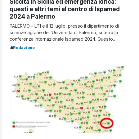
Siccità in Sicilia ed emergenza idrica:
questi e altri temi al centro di Ispamed
2024 a Palermo
PALERMO – L’11 e il 12 luglio, presso il dipartimento di
scienze agrarie dell’Università di Palermo, si terrà la
conferenza internazionale Ispamed 2024. Questo
importante evento tratterà temi cruciali come la siccità,
di
Redazione
l’emergenza idrica, la biodiversità e la sostenibilità
ambientale. Alla conferenza parteciperanno studiosi,
ricercatori, professionisti e stakeholder provenienti da
tutto il mondo per discutere […]