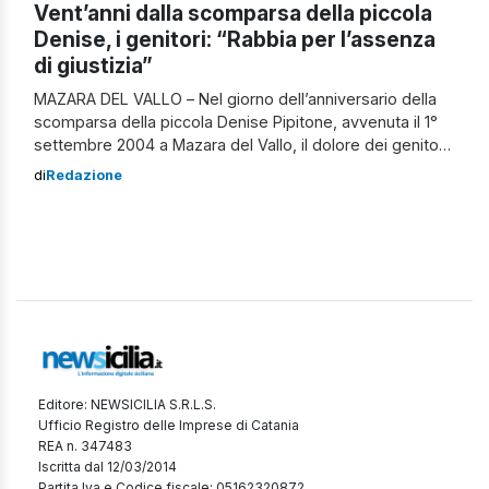
Vent’anni dalla scomparsa della piccola
Denise, i genitori: “Rabbia per l’assenza
di giustizia”
MAZARA DEL VALLO – Nel giorno dell’anniversario della
scomparsa della piccola Denise Pipitone, avvenuta il 1°
settembre 2004 a Mazara del Vallo, il dolore dei genitori
si rinnova, alimentato dall’assenza di risposte e giustizia.
di
Redazione
Piera Maggio e Pietro Pulizzi, i genitori della bambina,
hanno espresso il loro sconforto sui social media,
sottolineando la profonda frustrazione […]
Editore: NEWSICILIA S.R.L.S.
Ufficio Registro delle Imprese di Catania
REA n. 347483
Iscritta dal 12/03/2014
Partita Iva e Codice fiscale: 05162320872