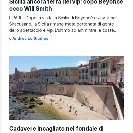
Sicilia ancora terra dei vip: dopo Beyoncè
ecco Will Smith
LIPARI – Dopo la visita in Sicilia di Beyoncé e Jay-Z nel
Siracusano, la Sicilia rimane meta gettonata di gente
dello spettacolo e vip. L’ultimo ad ammirare le coste
dell’isola è stato Will Smith. Il noto cantante e attore,
di
Andrea Lo Giudice
infatti, è stato in visita nell’incantevole Lipari, isola delle
Eolie. Will Smith è stato immortalato in una […]
Cadavere incagliato nel fondale di