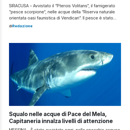
SIRACUSA – Avvistato il “Pterois Volitans“, il famigerato
“pesce scorpione“, nelle acque della “Riserva naturale
orientata oasi faunistica di Vendicari“. Il pesce è stato
avvistato da un team di ricercatori dell’Ispra. Proprio
di
Redazione
l’Ispra ha chiesto massima cautela e di segnalare
qualsiasi avvistamento all’indirizzo
“alien@isprambiente.it“. Il pesce è uno dei più pericolosi
al mondo, un vero e proprio […]
Squalo nelle acque di Pace del Mela,
Capitaneria innalza livelli di attenzione
MESSINA – È stato avvistato oggi, nello specchio acqueo