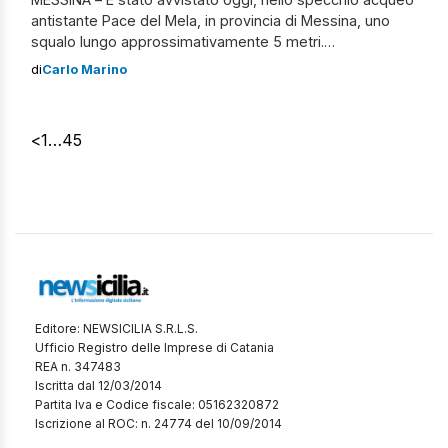
antistante Pace del Mela, in provincia di Messina, uno
squalo lungo approssimativamente 5 metri.
Tempestivamente è arrivata la segnalazione sulla
di
Carlo Marino
presenza dell’esemplare marino alla Sala Operativa della
Capitaneria di Porto che ha subito invitato i bagnanti a
prestare la massima attenzione evitando
<
1
…
4
5
l’allontanamento eccessivo dalla spiaggia. La […]
Editore: NEWSICILIA S.R.L.S.
Ufficio Registro delle Imprese di Catania
REA n. 347483
Iscritta dal 12/03/2014
Partita Iva e Codice fiscale: 05162320872
Iscrizione al ROC: n. 24774 del 10/09/2014