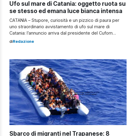
Ufo sul mare di Catania: oggetto ruota su
se stesso ed emana luce bianca intensa
CATANIA – Stupore, curiosità e un pizzico di paura per
uno straordinario avvistamento di ufo sul mare di
Catania: l’annuncio arriva dal presidente del Cufom
(Centro Ufologico Mediterraneo), Angelo Carannante,
di
Redazione
dopo un’attenta valutazione delle immagini ricevute da
due giovani. Secondo quanto riferito dai due testimoni
dell’assurda scena, ieri notte un oggetto bianco
scintillante, che sembrava […]
Sbarco di migranti nel Trapanese: 8