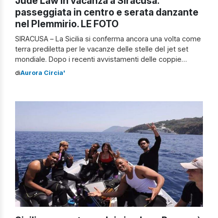
Jude Law in vacanza a Siracusa:
passeggiata in centro e serata danzante
nel Plemmirio. LE FOTO
SIRACUSA – La Sicilia si conferma ancora una volta come
terra prediletta per le vacanze delle stelle del jet set
mondiale. Dopo i recenti avvistamenti delle coppie
formate dai cantanti Beyoncé e Jay-Z e dagli attori Will
di
Aurora Circia'
Smith e Jada Pinkett Smith, adesso è il turno del
britannico Jude Law. Il protagonista dell’acclamata serie
tv The […]