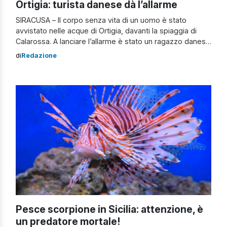
Ortigia: turista danese dà l’allarme
SIRACUSA – Il corpo senza vita di un uomo è stato
avvistato nelle acque di Ortigia, davanti la spiaggia di
Calarossa. A lanciare l’allarme è stato un ragazzo danese
che, mentre stava facendo il bagno con la maschera
di
Redazione
subacquea, ha notato il corpo senza vita incagliato sul
fondo. Sul luogo sono intervenuti vigili del fuoco, guardia
[…]
Pesce scorpione in Sicilia: attenzione, è
un predatore mortale!