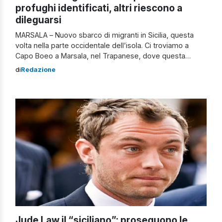
profughi identificati, altri riescono a
dileguarsi
MARSALA – Nuovo sbarco di migranti in Sicilia, questa
volta nella parte occidentale dell’isola. Ci troviamo a
Capo Boeo a Marsala, nel Trapanese, dove questa
mattina alle 6,30 sono arrivati su un’imbarcazione a
di
Redazione
motore otto migranti provenienti dal Nord Africa. Alcuni di
loro sono stati subito intercettati dalle forze dell’ordine.
Gli altri invece si sono dileguati […]
Jude Law il “siciliano”: proseguono le