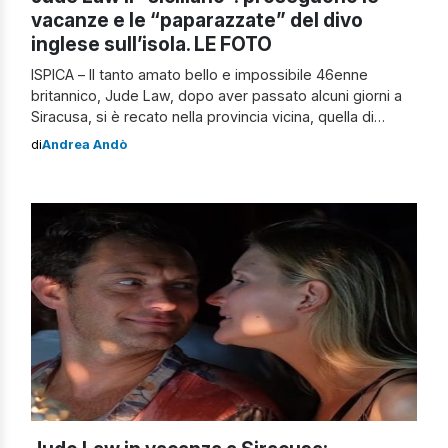
vacanze e le “paparazzate” del divo
inglese sull’isola. LE FOTO
ISPICA – Il tanto amato bello e impossibile 46enne
britannico, Jude Law, dopo aver passato alcuni giorni a
Siracusa, si è recato nella provincia vicina, quella di
Ragusa. Oggi l’attore londinese ha trascorso la giornata,
di
Andrea Andò
particolarmente soleggiata, al mare. Dopo qualche
bagno rinfrescante e il pranzo nel ristorante due stelle
Michelin di Ragusa Ibla, ha […]