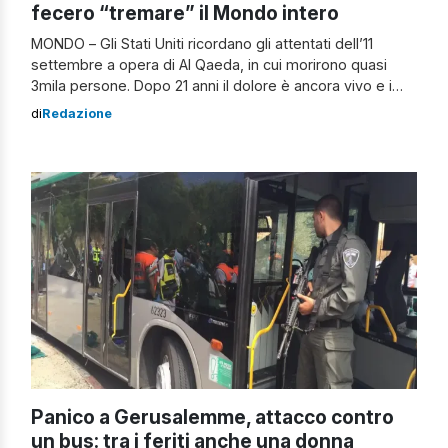
fecero “tremare” il Mondo intero
MONDO – Gli Stati Uniti ricordano gli attentati dell’11
settembre a opera di Al Qaeda, in cui morirono quasi
3mila persone. Dopo 21 anni il dolore è ancora vivo e i
familiari delle vittime non riescono a trovare pace. Un
di
Redazione
giorno, l’11 settembre 2001, che non si può dimenticare.
Quell’11 settembre, 21 anni fa, cambiò […]
Panico a Gerusalemme, attacco contro
un bus: tra i feriti anche una donna