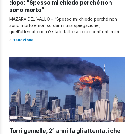
dopo: “Spesso mi chiedo perché non
sono morto”
MAZARA DEL VALLO – “Spesso mi chiedo perché non
sono morto e non so darmi una spiegazione,
quell’attentato non è stato fatto solo nei confronti miei
ma di tante altre persone che si trovavano a mare, visto
di
Redazione
che il commando non ha avuto pietà a sparare mentre mi
trovavo in acqua. Il destino ha voluto […]
Torri gemelle, 21 anni fa gli attentati che