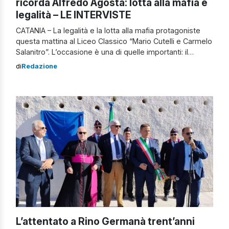
ricorda Alfredo Agosta: lotta alla mafia e
legalità – LE INTERVISTE
CATANIA – La legalità e la lotta alla mafia protagoniste
questa mattina al Liceo Classico “Mario Cutelli e Carmelo
Salanitro”. L’occasione è una di quelle importanti: il
convegno organizzato in occasione della celebrazione
di
Redazione
del quarantunesimo anniversario dell’uccisione del
Maresciallo Maggiore “A” dell’Arma dei Carabinieri Alfredo
Agosta, vittima di un attentato di mafia il 18 marzo 1982,
mentre […]
L’attentato a Rino Germanà trent’anni