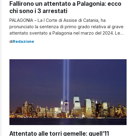
Fallirono un attentato a Palagonia: ecco
chi sono i 3 arrestati
PALAGONIA – La I Corte di Assise di Catania, ha
pronunciato la sentenza di primo grado relativa al grave
attentato sventato a Palagonia nel marzo del 2024. Le
indagini hanno permesso di far luce sulla dinamica del
di
Redazione
fallito attentato esplosivo della notte del 3 marzo 2024 a
Palagonia, in via Fornelli. Sentenza sul caso Palagonia […]
Attentato alle torri gemelle: quell’11