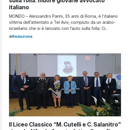
sulla folla: muore giovane avvocato
italiano
MONDO – Alessandro Parini, 35 anni di Roma, è l’italiano
vittima dell’attentato a Tel Aviv, compiuto da un arabo-
israeliano che si è lanciato con l’auto sulla folla. Ci
sarebbero anche altri due italiani feriti, a riferirlo è
di
Redazione
il ministro degli Esteri Antonio Tajani al Tg1. “Le autorità
israeliane confermano la morte del cittadino italiano
Alessandro Parini […]
Il Liceo Classico “M. Cutelli e C. Salanitro”