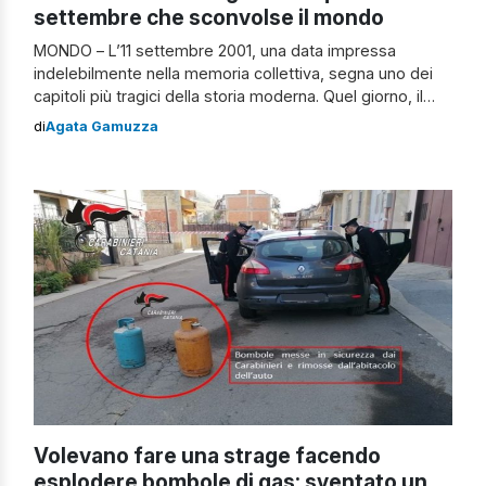
settembre che sconvolse il mondo
MONDO – L’11 settembre 2001, una data impressa
indelebilmente nella memoria collettiva, segna uno dei
capitoli più tragici della storia moderna. Quel giorno, il
mondo intero assistette, in tempo reale, a una serie di
di
Agata Gamuzza
attacchi terroristici coordinati che colpirono il cuore degli
Stati Uniti, provocando la morte di quasi 3mila persone e
cambiando per sempre […]
Volevano fare una strage facendo
esplodere bombole di gas: sventato un