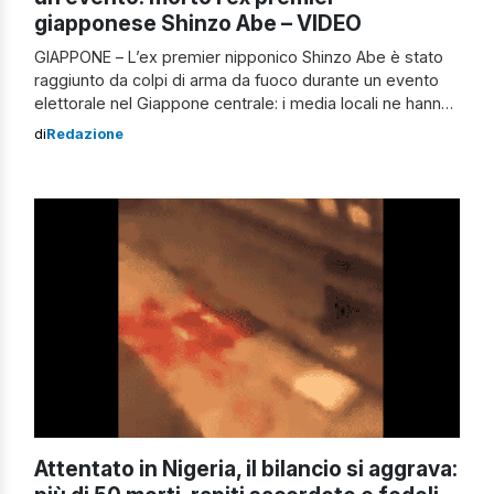
giapponese Shinzo Abe – VIDEO
GIAPPONE – L’ex premier nipponico Shinzo Abe è stato
raggiunto da colpi di arma da fuoco durante un evento
elettorale nel Giappone centrale: i media locali ne hanno
dichiarato la morte. Il primo ministro Fumio Kishida,
di
Redazione
rientrato d’urgenza alla Kantei con tutto il governo dopo
aver sospeso con tutti i partiti di opposizione la
campagna […]
Attentato in Nigeria, il bilancio si aggrava: