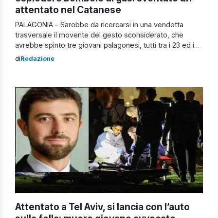
attentato nel Catanese
PALAGONIA – Sarebbe da ricercarsi in una vendetta
trasversale il movente del gesto sconsiderato, che
avrebbe spinto tre giovani palagonesi, tutti tra i 23 ed i
25 anni, già noti agli inquirenti, a compiere nel cuore della
di
Redazione
notte del 3 marzo scorso, un attentato in piena regola.
Bombole di gas e benzina per l’attentato I […]
Attentato a Tel Aviv, si lancia con l’auto