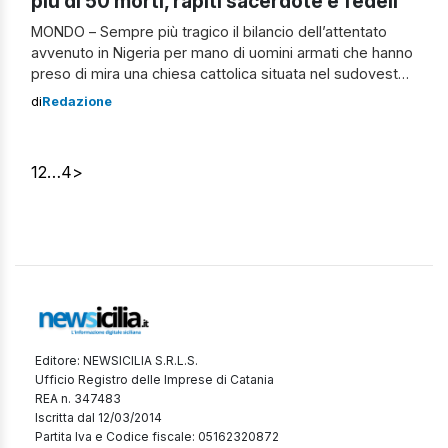
più di 50 morti, rapiti sacerdote e fedeli
MONDO – Sempre più tragico il bilancio dell’attentato
avvenuto in Nigeria per mano di uomini armati che hanno
preso di mira una chiesa cattolica situata nel sudovest
del Paese. Sono più di 50 le vittime provocate
di
Redazione
dall’assalto, tra cui molti bambini. Sembra anche che sia
stato rapito un sacerdote, insieme ad alcuni fedeli, e che
[…]
1
2
…
4
>
Editore: NEWSICILIA S.R.L.S.
Ufficio Registro delle Imprese di Catania
REA n. 347483
Iscritta dal 12/03/2014
Partita Iva e Codice fiscale: 05162320872