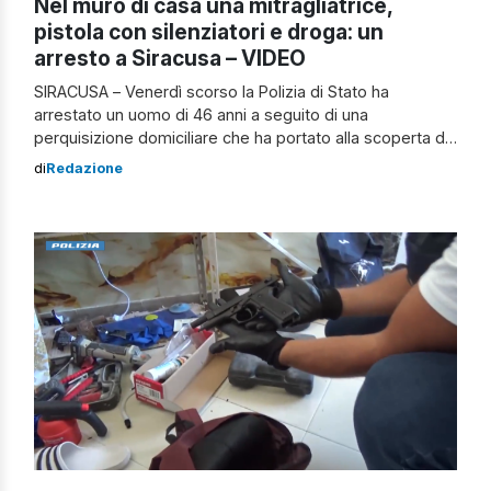
Nel muro di casa una mitragliatrice,
pistola con silenziatori e droga: un
arresto a Siracusa – VIDEO
SIRACUSA – Venerdì scorso la Polizia di Stato ha
arrestato un uomo di 46 anni a seguito di una
perquisizione domiciliare che ha portato alla scoperta di
un vero e proprio arsenale nascosto nella sua
di
Redazione
abitazione, nella zona balneare di Siracusa. Gli
investigatori della Squadra Mobile della Questura
aretusea, con il supporto delle unità cinofile […]