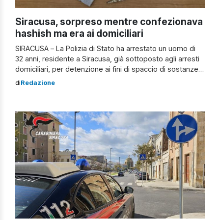
Siracusa, sorpreso mentre confezionava
hashish ma era ai domiciliari
SIRACUSA – La Polizia di Stato ha arrestato un uomo di
32 anni, residente a Siracusa, già sottoposto agli arresti
domiciliari, per detenzione ai fini di spaccio di sostanze
stupefacenti. L’operazione è stata condotta dagli agenti
di
Redazione
delle Volanti della Questura di Siracusa, impegnati in
controlli mirati nei confronti di persone sottoposte a
limitazioni della libertà […]