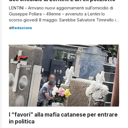
LENTINI – Arrivano nuovi aggiornamenti sull’omicidio di
Giuseppe Pollara – 49enne – avvenuto a Lentini lo
scorso giovedì 8 maggio. Sarebbe Salvatore Tinnirello il
presunto responsabile dell’agguato nei confronti del
di
Redazione
pastore. Gli agenti del commissariato di Lentini hanno
emesso un decreto di fermo per omicidio nei confronti
del presumibile assassino. Le indagini sull’omicidio di
Giuseppe Pollara […]
I “favori” alla mafia catanese per entrare
in politica