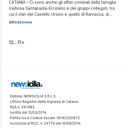
CATANIA – Ci sono anche gli affari criminali della famiglia
mafiosa Santapaola-Ercolano e dei gruppi collegati, tra
cui il clan del Castello Ursino e quello di Ramacca, al
centro dell’operazione odierna denominata “Mercurio“.
di
Redazione
Le indagini costituiscono una prosecuzione
dell’operazione “Agorà“ del 2022. Fatta luce anche sui
legami tra questi gruppi e alcune figure politiche locali,
1
2
…
11
>
[…]
Editore: NEWSICILIA S.R.L.S.
Ufficio Registro delle Imprese di Catania
REA n. 347483
Iscritta dal 12/03/2014
Partita Iva e Codice fiscale: 05162320872
Iscrizione al ROC: n. 24774 del 10/09/2014