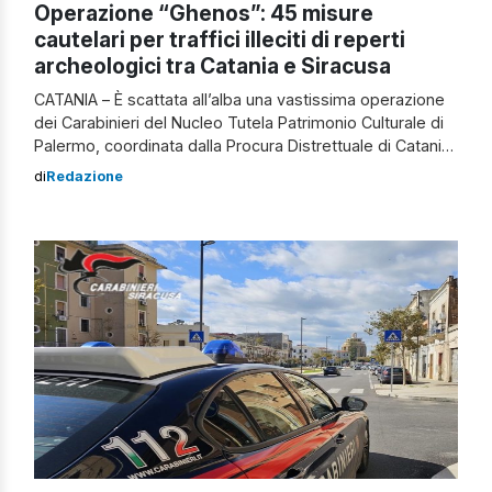
Operazione “Ghenos”: 45 misure
cautelari per traffici illeciti di reperti
archeologici tra Catania e Siracusa
CATANIA – È scattata all’alba una vastissima operazione
dei Carabinieri del Nucleo Tutela Patrimonio Culturale di
Palermo, coordinata dalla Procura Distrettuale di Catania,
nell’ambito dell’indagine denominata “GHENOS”, che ha
di
Redazione
portato all’esecuzione di 45 misure cautelari a carico di
soggetti ritenuti gravemente indiziati di far parte di
associazioni per delinquere attive nel traffico illecito di
beni […]