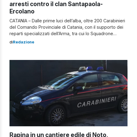
arresti contro il clan Santapaola-
Ercolano
CATANIA – Dalle prime luci dell’alba, oltre 200 Carabinieri
del Comando Provinciale di Catania, con il supporto dei
reparti specializzati dell’Arma, tra cui lo Squadrone
Eliportato “Cacciatori di Sicilia” e il 12° Nucleo Elicotteri,
di
Redazione
stanno eseguendo una vasta operazione antimafia –
denominata Naumachia – a Catania e non solo.
L’operazione antimafia di oggi a Catania […]
Rapina in un cantiere edile di Noto,