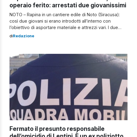
operaio ferito: arrestati due giovanissimi
NOTO – Rapina in un cantiere edile di Noto (Siracusa):
così due giovani si erano introdotti all’interno con
l’obiettivo di asportare materiale e attrezzi vari. I due
malviventi bloccati però da un operaio della ditta. Il
di
Redazione
lavoratore è stato aggredito con una barra di ferro. I due
ladri, invece, sono riusciti a fuggire. La rapina […]
Fermato il presunto responsabile
dell’omicidio di Lentini. È un ex poliziotto