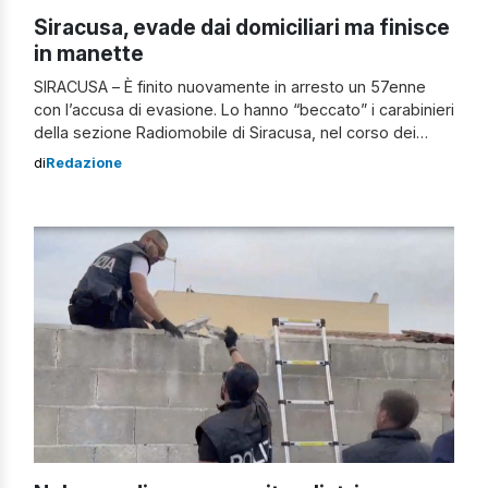
Siracusa, evade dai domiciliari ma finisce
in manette
SIRACUSA – È finito nuovamente in arresto un 57enne
con l’accusa di evasione. Lo hanno “beccato” i carabinieri
della sezione Radiomobile di Siracusa, nel corso dei
controlli ai soggetti sottoposti a misura restrittive.
di
Redazione
L’uomo, già noto alle forze dell’ordine per reati contro il
patrimonio e in materia di stupefacenti, si trovava agli
arresti domiciliari dallo scorso […]