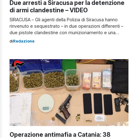
Due arresti a Siracusa per la detenzione
di armi clandestine – VIDEO
SIRACUSA – Gli agenti della Polizia di Siracusa hanno
rinvenuto e sequestrato – in due operazioni differenti –
due pistole clandestine con munizionamento e una
pistola lanciarazzi modificata. Motivo per cui sono finiti
di
Redazione
nei guai un uomo di 39 anni e un 52enne. Niente scampo
per i due malviventi: già noti alle Forze dell’Ordine, sono
finiti […]
Operazione antimafia a Catania: 38