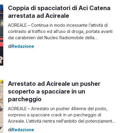
Coppia di spacciatori di Aci Catena
arrestata ad Acireale
ACIREALE – Continua in modo incessante l’attività di
contrasto al traffico ed all’uso di droga, portata avanti
dai carabinieri del Nucleo Radiomobile della
Compagnia di Acireale, secondo le linee guida
di
Redazione
impartite dal comando provinciale. In tale contesto,
sulla base degli indizi raccolti da verificare in sede
giurisdizionale, i carabinieri hanno arrestato in
flagranza due spacciatori, […]
Arrestato ad Acireale un pusher
scoperto a spacciare in un
parcheggio
ACIREALE – Arrestato un pusher 46enne del posto,
sorpreso a spacciare crack in un parcheggio di
Acireale. L’attività rientra nell’ambito del potenziamento
dei servizi di controllo del territorio, disposti dal
di
Redazione