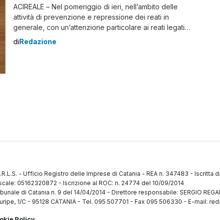
ACIREALE – Nel pomeriggio di ieri, nell’ambito delle
attività di prevenzione e repressione dei reati in
generale, con un’attenzione particolare ai reati legati
alle sostanze stupefacenti, il personale del
di
Redazione
Commissariato di Acireale, facente parte della Squadra
Investigativa, ha eseguito una perquisizione su un
uomo di 68 anni, già noto alle Forze dell’Ordine e
residente ad […]
.R.L.S.
-
Ufficio Registro delle Imprese di Catania
-
REA n. 347483
-
Iscritta 
fiscale: 05162320872
-
Iscrizione al ROC: n. 24774 del 10/09/2014
ibunale di Catania n. 9 del 14/04/2014
-
Direttore responsabile: SERGIO RE
uripe, 1/C
-
95128 CATANIA
-
Tel. 095 507701 - Fax 095 506330
-
E-mail: red
okie Policy