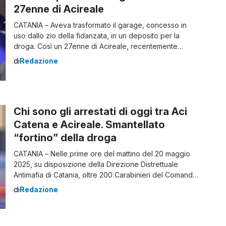
27enne di Acireale
CATANIA – Aveva trasformato il garage, concesso in
uso dallo zio della fidanzata, in un deposito per la
droga. Così un 27enne di Acireale, recentemente
uscito dal carcere, è stato arrestato dalla Polizia di
di
Redazione
Stato. L’accusa è di detenzione di sostanze
stupefacenti ai fini di spaccio. Giovane di Acireale
utilizza il garage dello zio della fidanzata […]
Chi sono gli arrestati di oggi tra Aci
Catena e Acireale. Smantellato
“fortino” della droga
CATANIA – Nelle prime ore del mattino del 20 maggio
2025, su disposizione della Direzione Distrettuale
Antimafia di Catania, oltre 200 Carabinieri del Comando
Provinciale di Catania, supportati da unità specializzate
di
Redazione
dell’Arma operanti in Sicilia – tra cui lo Squadrone
Eliportato “Cacciatori Sicilia”, l’Aliquota di Primo
Intervento, il Nucleo Cinofili e il Nucleo Elicotteri di […]