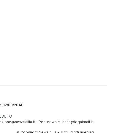
dal 12/03/2014
GALBUTO
azione@newsicilia.it
-
Pec: newsiciliasrls@legalmail.it
© Copyright Newsicilia - Tutti i diritti riservati