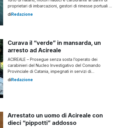
proprietari di imbarcazioni, gestori di rimesse portuali e
della stessa Guarda Costiera di Riposto. In manette, su
di
Redazione
delega della Procura Distrettuale della Repubblica
etnea, sono finiti i fratelli Greco. Massimo, di 38 anni,
residente […]
Curava il “verde” in mansarda, un
arresto ad Acireale
ACIREALE – Prosegue senza sosta l’operato dei
carabinieri del Nucleo Investigativo del Comando
Provinciale di Catania, impegnati in servizi di
pattugliamento su tutto il territorio della città di Catania
di
Redazione
e, in particolare, nei quartieri in cui si registra una
maggiore attività criminale. Nel corso del tempo, hanno
inflitto colpi significativi alle attività di spaccio di […]
Arrestato un uomo di Acireale con
dieci “pippotti” addosso