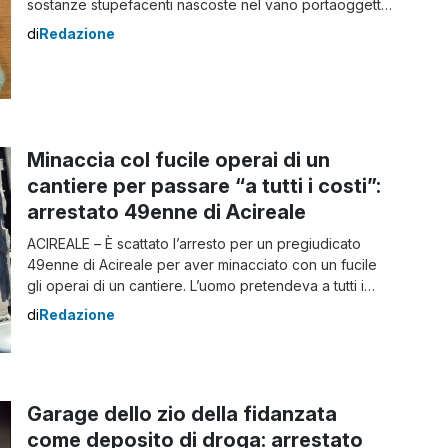
sostanze stupefacenti nascoste nel vano portaoggetti
della sua auto. Il fermo è avvenuto durante un posto di
di
Redazione
controllo effettuato ad Acireale dai poliziotti del locale
Commissariato di Pubblica Sicurezza. Gli agenti hanno
notato un comportamento nervoso da parte […]
Minaccia col fucile operai di un
cantiere per passare “a tutti i costi”:
arrestato 49enne di Acireale
ACIREALE – È scattato l’arresto per un pregiudicato
49enne di Acireale per aver minacciato con un fucile
gli operai di un cantiere. L’uomo pretendeva a tutti i
costi di percorrere con il proprio scooter una strada
di
Redazione
chiusa al traffico per lavori in corsi: da lì sono scaturite
diverse liti per futili motivi, fino alla minaccia col […]
Garage dello zio della fidanzata
come deposito di droga: arrestato