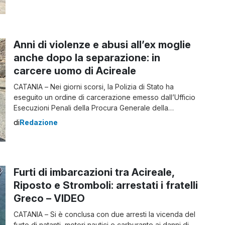
comando provinciale di Catania sull’intero capoluogo
etneo, finalizzati al contrasto del fenomeno del traffico
di droga, e più in generale anche alla
prevenzione/repressione dei reati […]
Anni di violenze e abusi all’ex moglie
anche dopo la separazione: in
carcere uomo di Acireale
CATANIA – Nei giorni scorsi, la Polizia di Stato ha
eseguito un ordine di carcerazione emesso dall’Ufficio
Esecuzioni Penali della Procura Generale della
Repubblica presso la Corte d’Appello di Catania,
di
Redazione
arrestando un 44enne di Acireale. L’uomo è stato
condannato a 3 anni di reclusione per maltrattamenti in
famiglia e lesioni personali aggravate nei confronti
dell’ex […]
Furti di imbarcazioni tra Acireale,
Riposto e Stromboli: arrestati i fratelli
Greco – VIDEO
CATANIA – Si è conclusa con due arresti la vicenda del
furto di natanti, motori nautici e carburante ai danni di