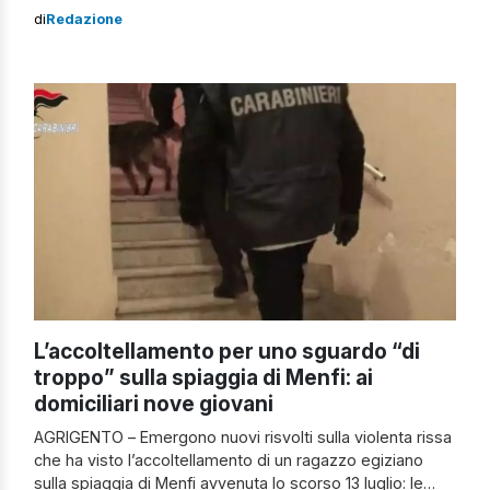
Nostra“. I carabinieri del comando provinciale di
di
Redazione
Agrigento hanno dato esecuzione a misure cautelari tra
carcere e domiciliari ai malviventi. Maxi operazione
antimafia in provincia di Agrigento L’inchiesta è la […]
L’accoltellamento per uno sguardo “di
troppo” sulla spiaggia di Menfi: ai
domiciliari nove giovani
AGRIGENTO – Emergono nuovi risvolti sulla violenta rissa
che ha visto l’accoltellamento di un ragazzo egiziano
sulla spiaggia di Menfi avvenuta lo scorso 13 luglio: le