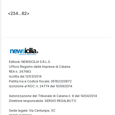
amare da parte di ResqShip, la Ong tedesca che
gestisce il suddetto veliero. Amara l’accusa pronunciata,
<
2
3
4
…
62
>
[…]
Editore: NEWSICILIA S.R.L.S.
Ufficio Registro delle Imprese di Catania
REA n. 347483
Iscritta dal 12/03/2014
Partita Iva e Codice fiscale: 05162320872
Iscrizione al ROC: n. 24774 del 10/09/2014
Autorizzazione del Tribunale di Catania n. 9 del 14/04/2014
Direttore responsabile: SERGIO REGALBUTO
Sede legale: Via Centuripe, 1/C