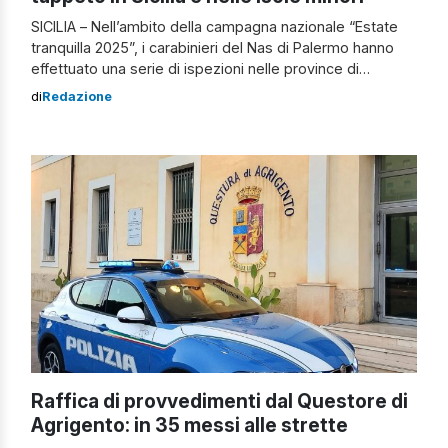
SICILIA – Nell’ambito della campagna nazionale “Estate
tranquilla 2025”, i carabinieri del Nas di Palermo hanno
effettuato una serie di ispezioni nelle province di
Palermo, Trapani, Agrigento e sulle isole di Lampedusa
di
Redazione
(Agrigento) e Pantelleria (Trapani). Obiettivo: verificare il
rispetto degli standard igienico-sanitari, le corrette
procedure di conservazione degli alimenti e contrastare
eventuali pratiche commerciali illecite. […]
Raffica di provvedimenti dal Questore di
Agrigento: in 35 messi alle strette