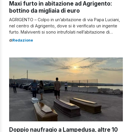
Maxi furto in abitazione ad Agrigento:
bottino da migliaia di euro
AGRIGENTO – Colpo in un’abitazione di via Papa Luciani,
nel centro di Agrigento, dove si è verificato un ingente
furto. Malviventi si sono intrufolati nell’abitazione di
un’anziana – di oltre 70 anni – per rubare 4mila euro in
di
Redazione
contanti e gioielli per un valore che ammonta a diverse
migliaia di euro. Furto in abitazione Stando a […]
Doppio naufragio a Lampedusa, altre 10