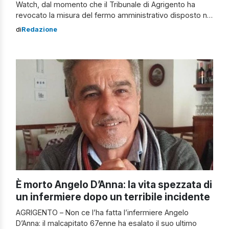
Watch, dal momento che il Tribunale di Agrigento ha
revocato la misura del fermo amministrativo disposto nei
confronti della nave veloce Aurora. Blocco che era
di
Redazione
scattato lo scorso 14 luglio quando l’imbarcazione aveva
salvato 70 migranti e fatto rotta verso Lampedusa,
invece che a Pozzallo come […]
È morto Angelo D’Anna: la vita spezzata di
un infermiere dopo un terribile incidente
AGRIGENTO – Non ce l’ha fatta l’infermiere Angelo
D’Anna: il malcapitato 67enne ha esalato il suo ultimo