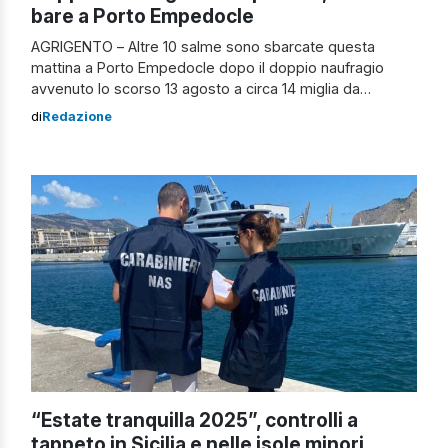
bare a Porto Empedocle
AGRIGENTO – Altre 10 salme sono sbarcate questa
mattina a Porto Empedocle dopo il doppio naufragio
avvenuto lo scorso 13 agosto a circa 14 miglia da
Lampedusa. Con oggi, siamo al secondo trasferimento.
di
Redazione
Trasferimento di bare che non sempre hanno un nome.
Anzi: diverse sono solo un numero. Al momento, nella
camera mortuaria dell’isola di Lampedusa, […]
“Estate tranquilla 2025”, controlli a
tappeto in Sicilia e nelle isole minori