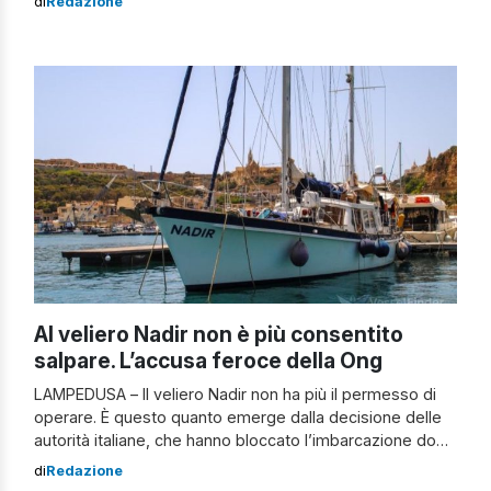
di
Redazione
specifico, il rogo si è divampato tra le località Adragna,
Balatella, Santa Barbara e il monte Adranone, luogo in cui
si trova un […]
Al veliero Nadir non è più consentito
salpare. L’accusa feroce della Ong
LAMPEDUSA – Il veliero Nadir non ha più il permesso di
operare. È questo quanto emerge dalla decisione delle
autorità italiane, che hanno bloccato l’imbarcazione dopo
aver sbarcato a Lampedusa 59 migranti soccorsi nel
di
Redazione
Mediterraneo centrale. Nel frattempo, arrivano parole