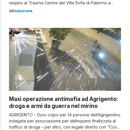
respiro al Trauma Centre del Villa Sofia di Palermo a
quasi un mese dal terribile incidente di cui era rimasto
di
Redazione
vittima. Ebbene, giorni di agonia per un uomo che si
trovava sul filo del rasoio, tra tragedia e una […]
Maxi operazione antimafia ad Agrigento:
droga e armi da guerra nel mirino
AGRIGENTO – Duro colpo per 14 persone dell’Agrigentino
indagate per associazione per delinquere finalizzata al
traffico di droga – per altro, con legale diretto con “Cosa