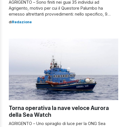
AGRIGENTO – Sono finiti nei guai 35 individui ad
Agrigento, motivo per cui il Questore Palumbo ha
emesso altrettanti provvedimenti: nello specifico, 9
Daspo Willy – nei confronti di malviventi che hanno
di
Redazione
partecipato a una violenta rissa -, 14 avvisi orali e 12 fogli
di via obbligatorio – con divieto di ritorno. Violenta rissa a
Naro, […]
Torna operativa la nave veloce Aurora
della Sea Watch
AGRIGENTO – Uno spiraglio di luce per la ONG Sea