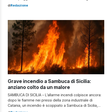
indagini hanno portato all’arresto di nove giovani – dai 18
di
Redazione
ai 21 anni – con le accuse di rissa aggravata e porto
illegale di armi. La rissa e l’accoltellamento di […]
Grave incendio a Sambuca di Sicilia:
anziano colto da un malore
SAMBUCA DI SICILIA – L’allarme incendi colpisce ancora:
dopo le fiamme nei pressi della zona industriale di
Catania, un incendio è scoppiato a Sambuca di Sicilia,
nell’Agrigentino. L’incendio a Sambuca di Sicilia Nello