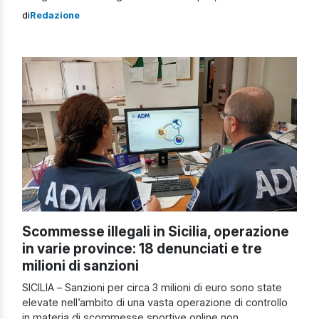
dall’accordo del 3 aprile 2023, gli agenti finanziari del
di
Redazione
Nucleo di Polizia Economico-Finanziaria di Catania,
insieme ai funzionari delle Dogane di Catania e
dell’Ufficio Antifrode di Palermo, hanno lanciato un’ampia
operazione […]
Scommesse illegali in Sicilia, operazione
in varie province: 18 denunciati e tre
milioni di sanzioni
SICILIA – Sanzioni per circa 3 milioni di euro sono state
elevate nell’ambito di una vasta operazione di controllo
in materia di scommesse sportive online non