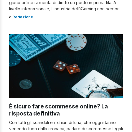
gioco online si merita di diritto un posto in prima fila. A
livello internazionale, l’industria dell’iGaming non sembra,
infatti, conoscere crisi. Le stime degli esperti vedono il
di
Redazione
valore del mercato del gambling ed il betting digitale
crescere ancora fino a raggiungere i 184 miliardi. L’Italia
[…]
È sicuro fare scommesse online? La
risposta definitiva
Con tutti gli scandali e i chiari di luna, che oggi stanno
venendo fuori dalla cronaca, parlare di scommesse legali