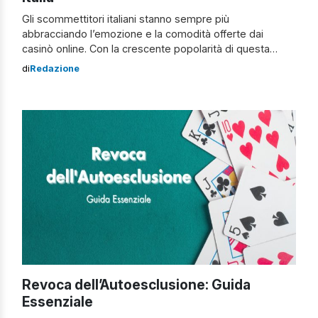
Gli scommettitori italiani stanno sempre più
abbracciando l’emozione e la comodità offerte dai
casinò online. Con la crescente popolarità di questa
forma di intrattenimento, sorge spontanea una domanda:
di
Redazione
quanto si spende realmente nei casinò online in Italia?
L’entusiasmo per i giochi d’azzardo virtuali ha registrato
un aumento significativo negli ultimi anni, spingendo
molti a chiedersi […]
Revoca dell’Autoesclusione: Guida
Essenziale