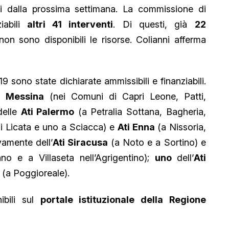
i dalla prossima settimana. La commissione di
abili
altri 41 interventi
. Di questi, già
22
n sono disponibili le risorse. Colianni afferma
 19 sono state dichiarate ammissibili e finanziabili.
i Messina
(nei Comuni di Capri Leone, Patti,
delle
Ati Palermo
(a Petralia Sottana, Bagheria,
 Licata e uno a Sciacca) e
Ati Enna
(a Nissoria,
ivamente dell’
Ati Siracusa
(a Noto e a Sortino) e
o e a Villaseta nell’Agrigentino);
uno
dell’
Ati
i
(a Poggioreale).
ibili sul
portale istituzionale della Regione