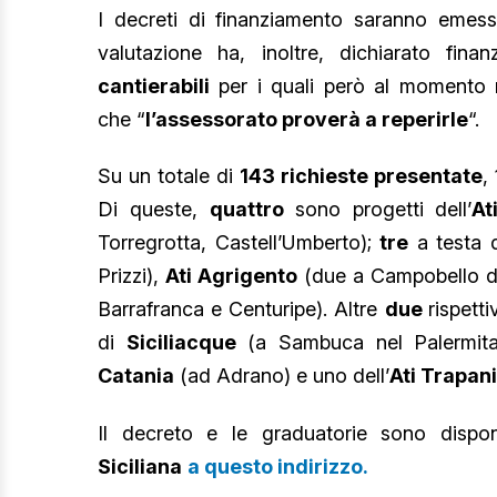
I decreti di finanziamento saranno emess
valutazione ha, inoltre, dichiarato finanzi
cantierabili
per i quali però al momento no
che “
l’assessorato proverà a reperirle
“.
Su un totale di
143 richieste presentate
,
Di queste,
quattro
sono progetti dell’
At
Torregrotta, Castell’Umberto);
tre
a testa 
Prizzi),
Ati Agrigento
(due a Campobello di
Barrafranca e Centuripe). Altre
due
rispett
di
Siciliacque
(a Sambuca nel Palermitan
Catania
(ad Adrano) e uno dell’
Ati Trapan
Il decreto e le graduatorie sono dispon
Siciliana
a questo indirizzo.