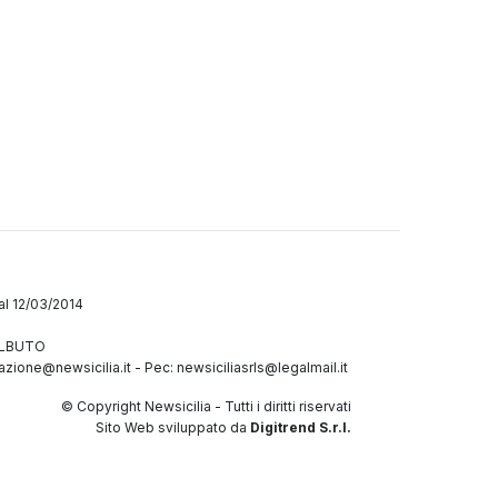
dal 12/03/2014
GALBUTO
azione@newsicilia.it
-
Pec: newsiciliasrls@legalmail.it
© Copyright Newsicilia - Tutti i diritti riservati
Sito Web sviluppato da
Digitrend S.r.l.