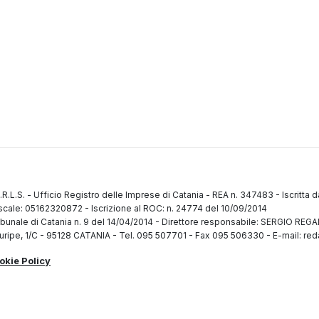
.R.L.S.
-
Ufficio Registro delle Imprese di Catania
-
REA n. 347483
-
Iscritta 
fiscale: 05162320872
-
Iscrizione al ROC: n. 24774 del 10/09/2014
ibunale di Catania n. 9 del 14/04/2014
-
Direttore responsabile: SERGIO RE
uripe, 1/C
-
95128 CATANIA
-
Tel. 095 507701 - Fax 095 506330
-
E-mail: red
okie Policy