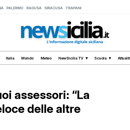
NA
PALERMO
RAGUSA
SIRACUSA
TRAPANI
Italia
Mondo
Meteo
NewSicilia TV
Scuola
Attuali
uoi assessori: “La
eloce delle altre