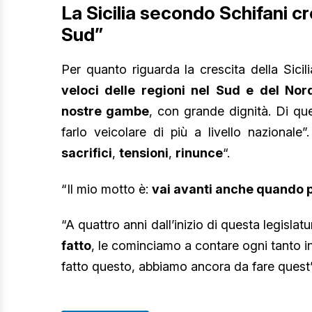
La Sicilia secondo Schifani c
Sud”
Per quanto riguarda la crescita della Sicil
veloci delle regioni nel Sud e del Nor
nostre gambe
, con grande dignità. Di q
farlo veicolare di più a livello nazional
sacrifici
,
tensioni
,
rinunce
“.
“Il mio motto è:
vai avanti anche quando pe
“A quattro anni dall’inizio di questa legislat
fatto
, le cominciamo a contare ogni tanto in
fatto questo, abbiamo ancora da fare quest’a