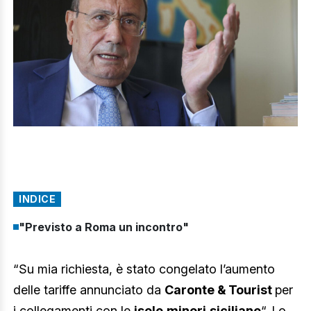
INDICE
"Previsto a Roma un incontro"
“Su mia richiesta, è stato congelato l’aumento
delle tariffe annunciato da
Caronte & Tourist
per
i collegamenti con le
isole
minori
siciliane
“. Lo