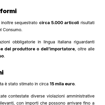
nformi
o inoltre sequestrato
circa 5.000 articoli
risultati
del Consumo.
azioni obbligatorie in lingua italiana riguardanti
ome del produttore o dell’importatore
, oltre alle
so
.
ni
a è stato stimato in circa
15 mila euro
.
state contestate diverse violazioni amministrative
levanti, con importi che possono arrivare fino a