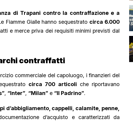
nza di Trapani contro la contraffazione e a
 Le Fiamme Gialle hanno sequestrato
circa 6.000
fatti e merce priva dei requisiti minimi previsti dal
rchi contraffatti
rcizio commerciale del capoluogo, i finanzieri del
sequestrato
circa 700 articoli
che riportavano
s”
,
“Inter”
,
“Milan”
e
“Il Padrino”
.
api d’abbigliamento, cappelli, calamite, penne,
a documentazione d’acquisto e caratterizzati da