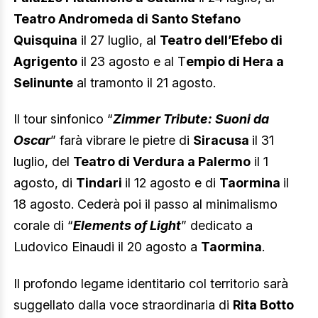
Teatro Andromeda di Santo Stefano
Quisquina
il 27 luglio, al
Teatro dell’Efebo di
Agrigento
il 23 agosto e al T
empio di Hera a
Selinunte
al tramonto il 21 agosto.
Il tour sinfonico “
Zimmer Tribute: Suoni da
Oscar
” farà vibrare le pietre di
Siracusa
il 31
luglio, del
Teatro di Verdura a Palermo
il 1
agosto, di
Tindari
il 12 agosto e di
Taormina
il
18 agosto. Cederà poi il passo al minimalismo
corale di “
Elements of Light
” dedicato a
Ludovico Einaudi il 20 agosto a
Taormina
.
Il profondo legame identitario col territorio sarà
suggellato dalla voce straordinaria di
Rita Botto