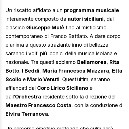
Un riscatto affidato a un
programma musicale
interamente composto da
autori siciliani
, dal
classico
Giuseppe Mulè
fino al misticismo
contemporaneo di Franco Battiato. A dare corpo
e anima a questo straziante inno di bellezza
saranno i volti più iconici della musica isolana e
nazionale. Tra questi abbiamo
Bellamorea
,
Rita
Botto
,
I Beddi
,
Maria Francesca Mazzara
,
Etta
Scollo
e
Mario Venuti
. Quest’ultimi saranno
affiancati dal
Coro Lirico Siciliano
e
dall’
Orchestra
residente sotto la direzione del
Maestro Francesco Costa
, con la conduzione di
Elvira Terranova
.
Un percorso emotivo profondo che culminerà