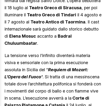
firmata dal regista Salvo Dolce. L’opera debutterà
il 18 luglio al
Teatro Greco di Siracusa
, per poi
illuminare il
Teatro Greco di Tindari
il 4 agosto e
il 7 agosto al
Teatro Antico di Taormina
. Il cast
internazionale sarà guidato dallo storico debutto
di
Elena Mosuc
accanto a
Badral
Chuluumbaatar
.
La tensione verso l’infinito diventerà materia
visiva e sensoriale con la prima esecuzione
assoluta in Sicilia del “
Requiem di Mozart:
L’Opera del Fuoco
“. Si tratta di una messinscena
totale dove l’architettura polifonica si fonderà con
i movimenti del corpo di ballo e con fiamme vive
in scena. L’esecuzione avverrà a la
Corte di
Palazzo Platamone a Catania
il 24 luglio, al