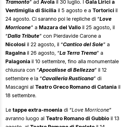
Tramonto
” ad
Avola
il 30 luglio. I
Gala Lirici a
Ventimiglia di Sicilia
il 5 agosto e a
Tortorici
il
24 agosto. Ci saranno poi le repliche di “
Love
Morricone
” a
Mazara del Vallo
il 25 agosto, il
“
Dalla Tribute
” con Pierdavide Carone a
Nicolosi
il 22 agosto, il “
Cantico del Sole
” a
Ragalna
il 26 agosto, “
La Terra Trema
” a
Palagonia
il 10 settembre, fino alla monumentale
chiusura con “
Apocalisse di Bellezza
” il 12
settembre e la “
Cavalleria Rusticana
” di
Mascagni al
Teatro Greco Romano di Catania
il
18 settembre.
Le
tappe extra-moenia
di “
Love Morricone
”
avranno luogo al
Teatro Romano di Gubbio
il 13
agosto, al
Teatro Romano di Spoleto
il 14