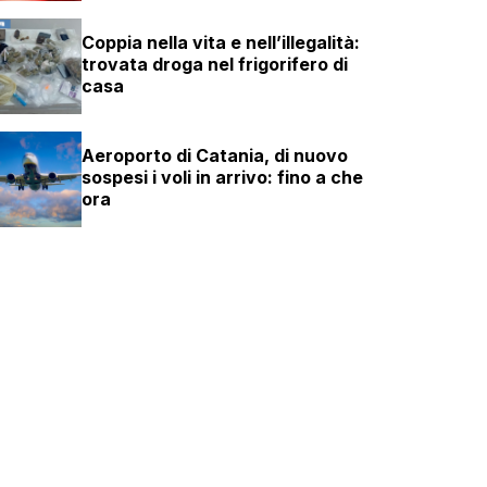
Coppia nella vita e nell’illegalità:
trovata droga nel frigorifero di
casa
Aeroporto di Catania, di nuovo
sospesi i voli in arrivo: fino a che
ora