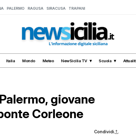
NA
PALERMO
RAGUSA
SIRACUSA
TRAPANI
Italia
Mondo
Meteo
NewSicilia TV
Scuola
Attuali
 Palermo, giovane
 ponte Corleone
Condividi