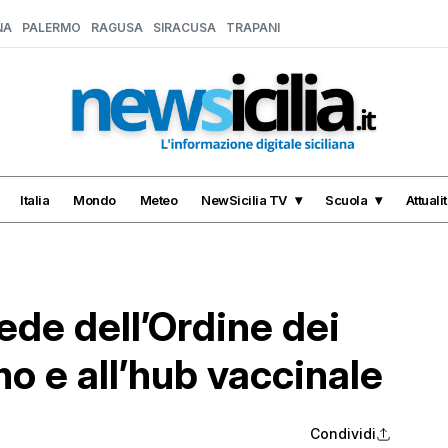
NA
PALERMO
RAGUSA
SIRACUSA
TRAPANI
Italia
Mondo
Meteo
NewSicilia TV
Scuola
Attuali
sede dell’Ordine dei
mo e all’hub vaccinale
Condividi