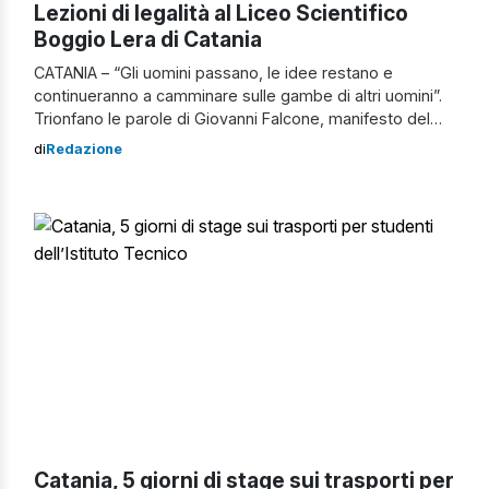
Lezioni di legalità al Liceo Scientifico
Boggio Lera di Catania
CATANIA – “Gli uomini passano, le idee restano e
continueranno a camminare sulle gambe di altri uomini”.
Trionfano le parole di Giovanni Falcone, manifesto del
Comitato Antimafia Livatino Saetta che, ispirandosi alla
di
Redazione
lezione dei magistrati uccisi dalla mafia, immagina una
società sana costruita sulla legalità, portando in giro per
le scuole della provincia etnea la […]
Catania, 5 giorni di stage sui trasporti per