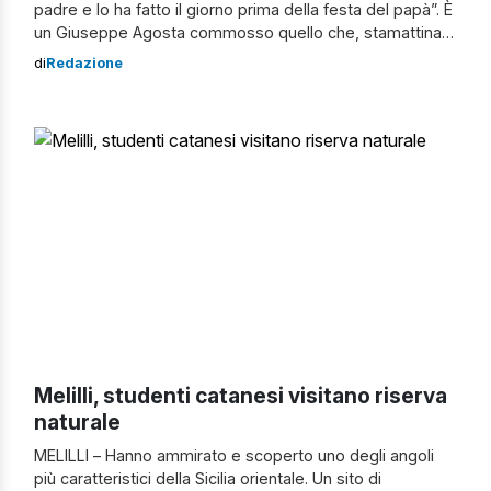
padre e lo ha fatto il giorno prima della festa del papà”. È
un Giuseppe Agosta commosso quello che, stamattina,
ha ricordato agli studenti dell’Istituto Brunelleschi di
di
Redazione
Acireale la figura di Alfredo Agosta, il maresciallo dei
Carabinieri ucciso brutalmente dalla mafia il 18 […]
Melilli, studenti catanesi visitano riserva
naturale
MELILLI – Hanno ammirato e scoperto uno degli angoli
più caratteristici della Sicilia orientale. Un sito di