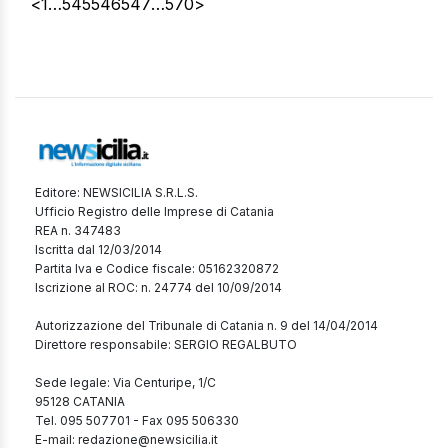
<
1
…
545
546
547
…
570
>
accogliente, […]
Editore: NEWSICILIA S.R.L.S.
Ufficio Registro delle Imprese di Catania
REA n. 347483
Iscritta dal 12/03/2014
Partita Iva e Codice fiscale: 05162320872
Iscrizione al ROC: n. 24774 del 10/09/2014
Autorizzazione del Tribunale di Catania n. 9 del 14/04/2014
Direttore responsabile: SERGIO REGALBUTO
Sede legale: Via Centuripe, 1/C
95128 CATANIA
Tel. 095 507701 - Fax 095 506330
E-mail: redazione@newsicilia.it