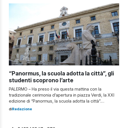
Santa Sofia e ai Laboratori nazionali del Sud. Infine un
lungo […]
“Panormus, la scuola adotta la città”, gli
studenti scoprono l’arte
PALERMO – Ha preso il via questa mattina con la
tradizionale cerimonia d’apertura in piazza Verdi, la XXI
edizione di “Panormus, la scuola adotta la città”.
Quest’anno la manifestazione propone percorsi
di
Redazione
diversificati di partecipazione: la scuola adotta il
quartiere, per valorizzare il bene comune; la scuola
adotta l’arte, per emozionare; la scuola adotta la città