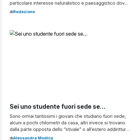
particolare interesse naturalistico e paesaggistico dove
la roccia carsica e le acque dei laghetti del torrente
di
Redazione
Belluzza si incastonano con il bosco di lecci e platani. Per
44 studenti dell’Istituto d’Istruzione superiore “Gulli e
Pennisi”, liceo classico della […]
Sei uno studente fuori sede se…
Sono ormai tantissimi i giovani che studiano fuori sede,
alcuni a pochi chilometri da casa, altri invece si trovano
dalla parte opposta dello “stivale” o all’estero addirittura.
Abbiamo deciso di riunire 20 tra i luoghi comuni che
di
Alessandra Modica