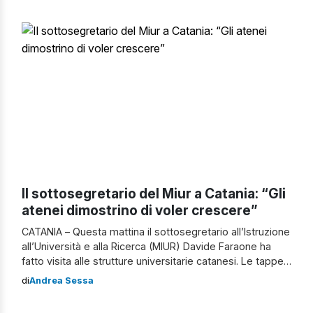
patrocinio di Etnapolis e nella sua tappa […]
Il sottosegretario del Miur a Catania: “Gli
atenei dimostrino di voler crescere”
CATANIA – Questa mattina il sottosegretario all’Istruzione
all’Università e alla Ricerca (MIUR) Davide Faraone ha
fatto visita alle strutture universitarie catanesi. Le tappe
hanno incluso un sopralluogo nella sede della Scuola
di
Andrea Sessa
Superiore di Catania, seguito da una visita ai nuovi
laboratori della Torre Biologica, in costruzione in via