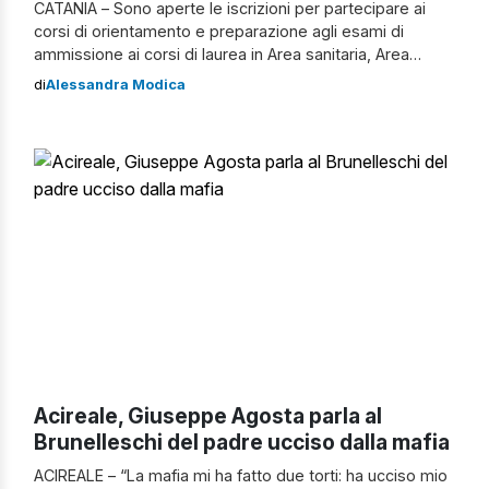
CATANIA – Sono aperte le iscrizioni per partecipare ai
corsi di orientamento e preparazione agli esami di
ammissione ai corsi di laurea in Area sanitaria, Area
tecnico-scientifica e Ingegneria edile-Architettura
di
Alessandra Modica
dell’Università di Catania, organizzati dal Centro
orientamento e formazione d’Ateneo. Per iscriversi basta
collegarsi alla home page www.unict.it e accedere al
Portale studenti per eseguire […]
Acireale, Giuseppe Agosta parla al
Brunelleschi del padre ucciso dalla mafia
ACIREALE – “La mafia mi ha fatto due torti: ha ucciso mio