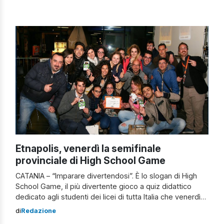
caratterizzano il “fuori sede”. Scrivete a
redazione@newsicilia.it se ve ne vengono in mente altri!
Sei uno studente fuorisede se… 1. […]
Etnapolis, venerdì la semifinale
provinciale di High School Game
CATANIA – “Imparare divertendosi”. È lo slogan di High
School Game, il più divertente gioco a quiz didattico
dedicato agli studenti dei licei di tutta Italia che venerdì
20 marzo ​ (ore 16)​ farà tappa a Etnapolis per la finale
di
Redazione
provinciale di Catania. La manifestazione, che ha il