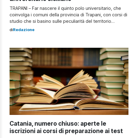
TRAPANI – Far nascere il quinto polo universitario, che
coinvolga i comuni della provincia di Trapani, con corsi di
studio che si basino sulle peculiarità del territorio
trapanese: è l’intento di Francesco Torre, professore
di
Redazione
dell’Università di Bologna, che ha anche diretto il corso di
Archeologia Navale del polo didattico di Trapani.
Incontrando amministratori e commissioni […]
Catania, numero chiuso: aperte le
iscrizioni ai corsi di preparazione ai test