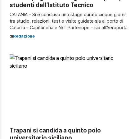
studenti dell’Istituto Tecnico
CATANIA – Si è concluso uno stage durato cinque giorni
tra studio, relazioni, test e visite guidate sia al porto di
Catania – Capitaneria e N/T Partenope – sia all’Aeroporto
di Fontanarossa per gli studenti del 4° e 5° anno
di
Redazione
dell’Istituto Tecnico Regionale di Catania. A onor del vero
la presenza femminile è stata più […]
Trapani si candida a quinto polo
universitario siciliano