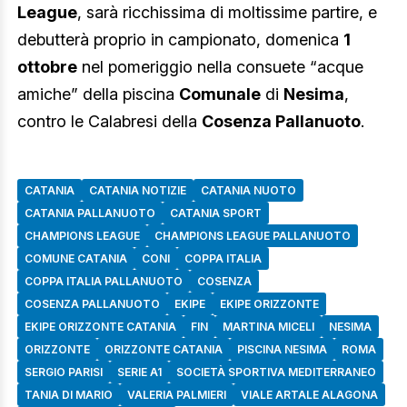
League
, sarà ricchissima di moltissime partire, e
debutterà proprio in campionato, domenica
1
ottobre
nel pomeriggio nella consuete “acque
amiche” della piscina
Comunale
di
Nesima
,
contro le Calabresi della
Cosenza Pallanuoto
.
CATANIA
CATANIA NOTIZIE
CATANIA NUOTO
CATANIA PALLANUOTO
CATANIA SPORT
CHAMPIONS LEAGUE
CHAMPIONS LEAGUE PALLANUOTO
COMUNE CATANIA
CONI
COPPA ITALIA
COPPA ITALIA PALLANUOTO
COSENZA
COSENZA PALLANUOTO
EKIPE
EKIPE ORIZZONTE
EKIPE ORIZZONTE CATANIA
FIN
MARTINA MICELI
NESIMA
ORIZZONTE
ORIZZONTE CATANIA
PISCINA NESIMA
ROMA
SERGIO PARISI
SERIE A1
SOCIETÀ SPORTIVA MEDITERRANEO
TANIA DI MARIO
VALERIA PALMIERI
VIALE ARTALE ALAGONA