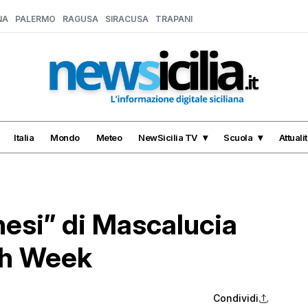
NA
PALERMO
RAGUSA
SIRACUSA
TRAPANI
Italia
Mondo
Meteo
NewSicilia TV
Scuola
Attuali
hesi” di Mascalucia
ch Week
Condividi