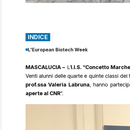
INDICE
L'European Biotech Week
MASCALUCIA –
L’
I.I.S. “Concetto March
Venti alunni delle quarte e quinte classi dei 
prof.ssa Valeria Labruna
, hanno partecip
aperte al CNR
”.