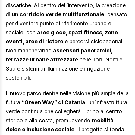
discariche. Al centro dell’intervento, la creazione
di
un corridoio verde multifunzionale
, pensato
per diventare punto di riferimento urbano e
sociale, con
aree gioco, spazi fitness, zone
eventi, aree di ristoro
e percorsi ciclopedonali.
Non mancheranno
ascensori panoramici,
terrazze urbane attrezzate
nelle Torri Nord e
Sud e sistemi di illuminazione e irrigazione
sostenibili.
Il nuovo parco rientra nella visione più ampia della
futura
“Green Way” di Catania
, un’infrastruttura
verde continua che collegherà Librino al centro
storico e alla costa, promuovendo
mobilità
dolce e inclusione sociale
. Il progetto si fonda