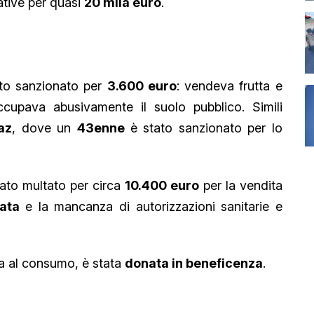
ative per quasi
20 mila euro
.
to sanzionato per
3.600 euro
: vendeva frutta e
ccupava abusivamente il suolo pubblico. Simili
az
, dove un
43enne
è stato sanzionato per lo
ato multato per circa
10.400 euro
per la vendita
iata
e la mancanza di autorizzazioni sanitarie e
ea al consumo, è stata
donata in beneficenza
.