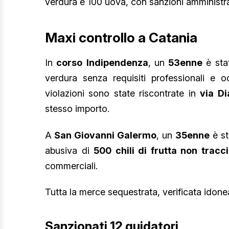
verdura e 100 uova, con sanzioni amministr
Maxi controllo a Catania
In
corso
Indipendenza
, un
53enne
è sta
verdura senza requisiti professionali e o
violazioni sono state riscontrate in
via
Di
stesso importo.
A
San Giovanni Galermo
, un
35enne
è st
abusiva di
500 chili di frutta non tracc
commerciali.
Tutta la merce sequestrata, verificata idon
Sanzionati 12 guidatori