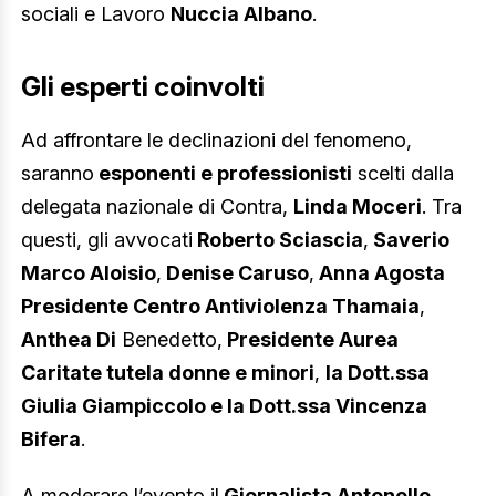
sociali e Lavoro
Nuccia Albano
.
Gli esperti coinvolti
Ad affrontare le declinazioni del fenomeno,
saranno
esponenti e professionisti
scelti dalla
delegata nazionale di Contra,
Linda Moceri
. Tra
questi, gli avvocati
Roberto Sciascia
,
Saverio
Marco Aloisio
,
Denise Caruso
,
Anna Agosta
Presidente Centro Antiviolenza Thamaia
,
Anthea Di
Benedetto,
Presidente Aurea
Caritate tutela donne e minori
,
la Dott.ssa
Giulia Giampiccolo e la Dott.ssa Vincenza
Bifera
.
A moderare l’evento il
Giornalista Antonello