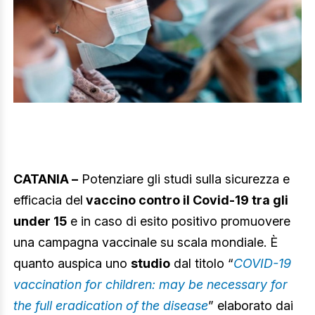
CATANIA –
Potenziare gli studi sulla sicurezza e
efficacia del
vaccino contro il Covid-19 tra gli
under 15
e in caso di esito positivo promuovere
una campagna vaccinale su scala mondiale. È
quanto auspica uno
studio
dal titolo “
COVID-19
vaccination for children: may be necessary for
the full eradication of the disease
” elaborato dai