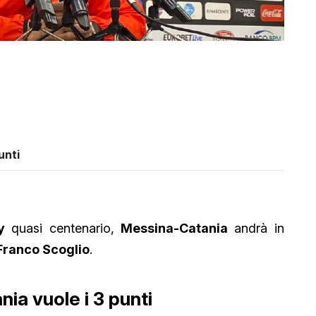
unti
y
quasi centenario,
Messina-Catania
andrà in
Franco Scoglio
.
nia vuole i 3 punti