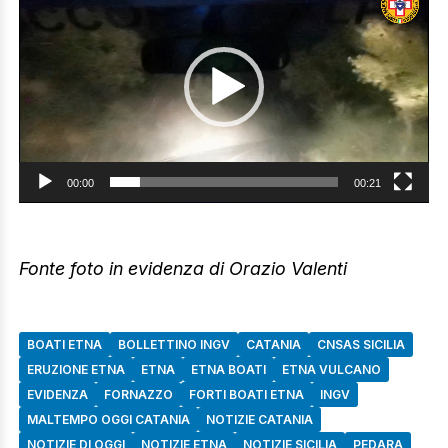
Player
00:00
00:21
Fonte foto in evidenza di Orazio Valenti
BOATI ETNA
BOLLETTINO INGV
CATANIA
CNSAS SICILIA
ERUZIONE ETNA
ETNA
ETNA BOATI
ETNA VULCANO
EVIDENZA
FORNAZZO
FORTI BOATI ETNA
INGV
MALTEMPO OGGI CATANIA
NOTIZIE CATANIA
NOTIZIE DI OGGI
NOTIZIE ETNA
NOTIZIE SICILIA
PEDARA