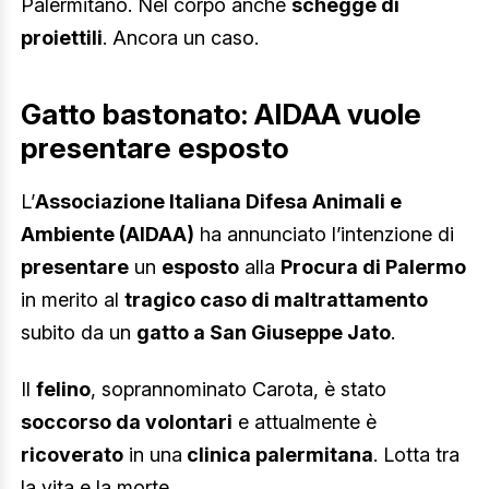
Palermitano. Nel corpo anche
schegge di
proiettili
. Ancora un caso.
Gatto bastonato: AIDAA vuole
presentare esposto
L’
Associazione Italiana Difesa Animali e
Ambiente (AIDAA)
ha annunciato l’intenzione di
presentare
un
esposto
alla
Procura di Palermo
in merito al
tragico caso di maltrattamento
subito da un
gatto a San Giuseppe Jato
.
Il
felino
, soprannominato Carota, è stato
soccorso da volontari
e attualmente è
ricoverato
in una
clinica palermitana
. Lotta tra
la vita e la morte.